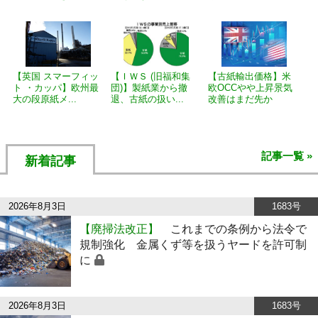
【英国 スマーフィッ
【ＩＷＳ (旧福和集
【古紙輸出価格】米
ト ・カッパ】欧州最
団)】製紙業から撤
欧OCCやや上昇景気
大の段原紙メ...
退、古紙の扱い...
改善はまだ先か
記事一覧 »
新着記事
2026年8月3日
1683号
【廃掃法改正】
これまでの条例から法令で
規制強化 金属くず等を扱うヤードを許可制
に
2026年8月3日
1683号