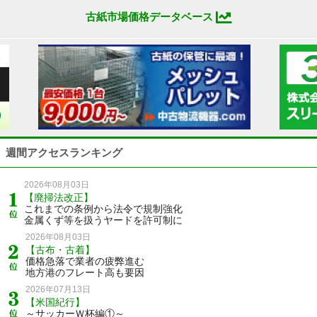
古紙市場価格データベース
週間アクセスランキング
2026年08月03日
【廃掃法改正】
これまでの条例から法令で規制強化
金属くず等を扱うヤードを許可制に
2026年08月03日
【古布・古着】
価格急落で業者の疲弊進む
地方港のフレート高も要因
2026年07月13日
【米国紀行】
～サッカーＷ杯編①～