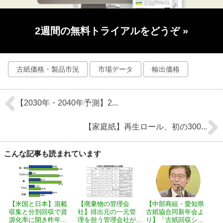
2週間の無料トライアルをどうぞ
»
古紙価格・製品市況
市場データ
輸出価格
【2030年・2040年予測】2...
【家庭紙】再生ロール、初の300...
こんな記事も読まれています
【米国と日本】混載
【廃棄物の管理会
【中部商組・愛知県
収集と分別回収で資
社】排出元の一元管
古紙協合同新年会よ
源化率に開き昨年...
理を担う管理会社が...
り】「古紙回収シ...