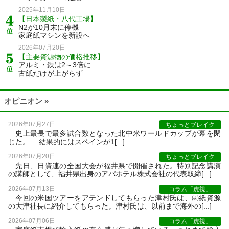
2025年11月10日
【日本製紙・八代工場】
N2が10月末に停機
家庭紙マシンを新設へ
2026年07月20日
【主要資源物の価格推移】
アルミ・鉄は2～3倍に
古紙だけが上がらず
オピニオン »
2026年07月27日
ちょっとブレイク
史上最長で最多試合数となった北中米ワールドカップが幕を閉
じた。 結果的にはスペインが1[...]
2026年07月20日
ちょっとブレイク
先日、日資連の全国大会が福井県で開催された。特別記念講演
の講師として、福井県出身のアパホテル株式会社の代表取締[...]
2026年07月13日
コラム「虎視」
今回の米国ツアーをアテンドしてもらった津村氏は、㈱紙資源
の大津社長に紹介してもらった。津村氏は、以前まで海外の[...]
2026年07月06日
コラム「虎視」