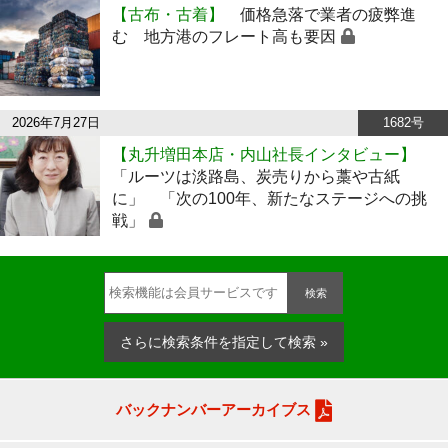
【古布・古着】
価格急落で業者の疲弊進
む 地方港のフレート高も要因
2026年7月27日
1682号
【丸升増田本店・内山社長インタビュー】
「ルーツは淡路島、炭売りから藁や古紙
に」 「次の100年、新たなステージへの挑
戦」
検索
さらに検索条件を指定して検索 »
バックナンバーアーカイブス