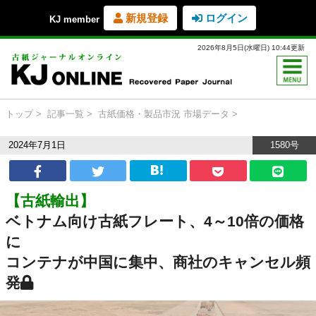
新規登録
ログイン
KJ member
2026年8月5日(水曜日) 10:44更新
トップ
記事一覧
古紙価格・製品市況
市場データ
2024年7月1日
1580号
【古紙輸出】
ベトナム向け古紙フレート、4～10倍の価格
に
コンテナが中国に集中、商社のキャンセル頻
発