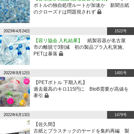
ボトルの独自処理ルートが加速か 新聞古紙
のクローズドは問題視されず
2023年4月24日
1522号
【容リ協会 入札結果】
紙製容器が名古屋
市の離脱で3割減 初の製品プラ入札実施、
PETは暴落
2022年9月12日
1491号
【PETボトル 下期入札】
過去最高のキロ115円に BtoB需要が高値を
牽引
2022年6月13日
1479号
【佐久間】
古紙とプラスチックのヤードを集約再編 製