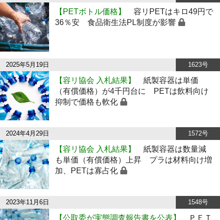
【PETボトル価格】
容リPETはキロ49円で
36％安 食品衛生法PL制度が影響
2025年5月19日
1623号
【容リ協会 入札結果】
紙製容器は単価
（有償価格）が4千円台に PETは飲料向け
抑制で価格も軟化
2024年4月29日
1572号
【容リ協会 入札結果】
紙製容器は数量減
も単価（有償価格）上昇 プラは材料向け増
加、PETは寡占化
2023年11月6日
1548号
【公取委が実態調査報告書を公表】
ＰＥＴ