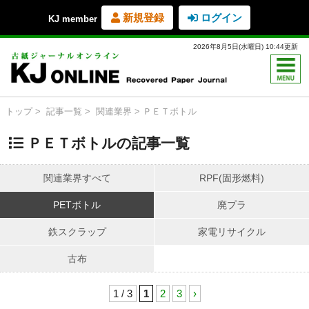
新規登録
ログイン
KJ member
2026年8月5日(水曜日) 10:44更新
トップ
記事一覧
関連業界
ＰＥＴボトル
ＰＥＴボトルの記事一覧
関連業界すべて
RPF(固形燃料)
PETボトル
廃プラ
鉄スクラップ
家電リサイクル
古布
1 / 3
1
2
3
›