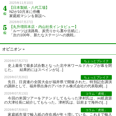
2025年11月10日
【日本製紙・八代工場】
N2が10月末に停機
家庭紙マシンを新設へ
2026年07月27日
【丸升増田本店・内山社長インタビュー】
「ルーツは淡路島、炭売りから藁や古紙に」
「次の100年、新たなステージへの挑戦」
オピニオン »
2026年07月27日
ちょっとブレイク
史上最長で最多試合数となった北中米ワールドカップが幕を閉
じた。 結果的にはスペインが1[...]
2026年07月20日
ちょっとブレイク
先日、日資連の全国大会が福井県で開催された。特別記念講演
の講師として、福井県出身のアパホテル株式会社の代表取締[...]
2026年07月13日
コラム「虎視」
今回の米国ツアーをアテンドしてもらった津村氏は、㈱紙資源
の大津社長に紹介してもらった。津村氏は、以前まで海外の[...]
2026年07月06日
コラム「虎視」
家庭紙市場で輸入紙の存在感が年々増している。これまで輸入