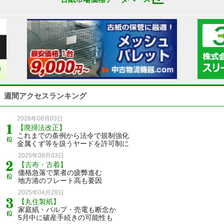
週間アクセスランキング
2026年08月03日
【廃掃法改正】
これまでの条例から法令で規制強化
金属くず等を扱うヤードを許可制に
2026年08月03日
【古布・古着】
価格急落で業者の疲弊進む
地方港のフレート高も要因
2025年04月28日
【丸住製紙】
家庭紙・パルプ・売電も断念か
5月中に破産手続きの可能性も