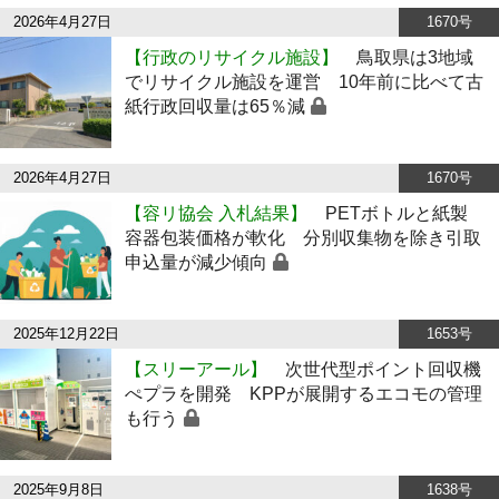
2026年4月27日
1670号
【行政のリサイクル施設】
鳥取県は3地域
でリサイクル施設を運営 10年前に比べて古
紙行政回収量は65％減
2026年4月27日
1670号
【容リ協会 入札結果】
PETボトルと紙製
容器包装価格が軟化 分別収集物を除き引取
申込量が減少傾向
2025年12月22日
1653号
【スリーアール】
次世代型ポイント回収機
ぺプラを開発 KPPが展開するエコモの管理
も行う
2025年9月8日
1638号