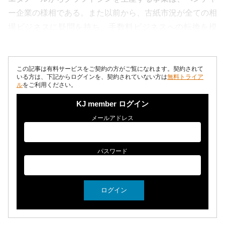
ー企業の様相である。また以前から、古紙市況が全ての相
場ビジネスに疑問を持ち、手数料ビジネスへの転換を模
索。昨秋から古紙回収シミュレーション...
この記事は有料サービスをご契約の方がご覧になれます。契約されて
いる方は、下記からログインを、契約されていない方は
無料トライア
ル
をご利用ください。
KJ member ログイン
メールアドレス
パスワード