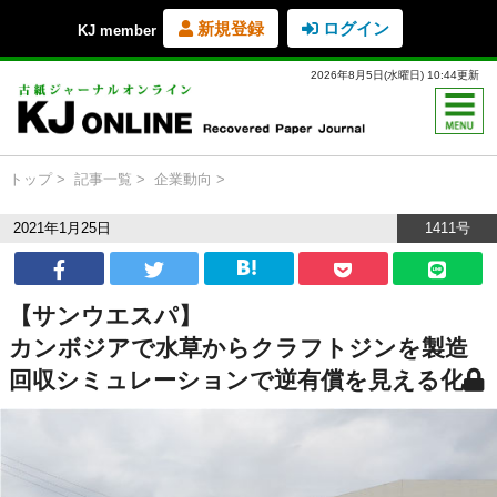
新規登録
ログイン
KJ member
2026年8月5日(水曜日) 10:44更新
トップ
記事一覧
企業動向
2021年1月25日
1411号
【サンウエスパ】
カンボジアで水草からクラフトジンを製造
回収シミュレーションで逆有償を見える化