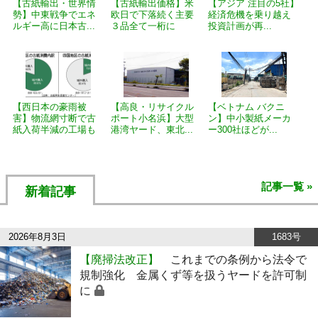
【古紙輸出・世界情
【古紙輸出価格】米
【アジア 注目の5社】
勢】中東戦争でエネ
欧日で下落続く主要
経済危機を乗り越え
ルギー高に日本古...
３品全て一桁に
投資計画が再...
【西日本の豪雨被
【高良・リサイクル
【ベトナム バクニ
害】物流網寸断で古
ポート小名浜】大型
ン】中小製紙メーカ
紙入荷半減の工場も
港湾ヤード、東北...
ー300社ほどが...
記事一覧 »
新着記事
2026年8月3日
1683号
【廃掃法改正】
これまでの条例から法令で
規制強化 金属くず等を扱うヤードを許可制
に