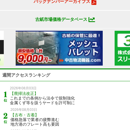
バックナンバーアーカイブス
古紙市場価格データベース
週間アクセスランキング
2026年08月03日
【廃掃法改正】
これまでの条例から法令で規制強化
金属くず等を扱うヤードを許可制に
2026年08月03日
【古布・古着】
価格急落で業者の疲弊進む
地方港のフレート高も要因