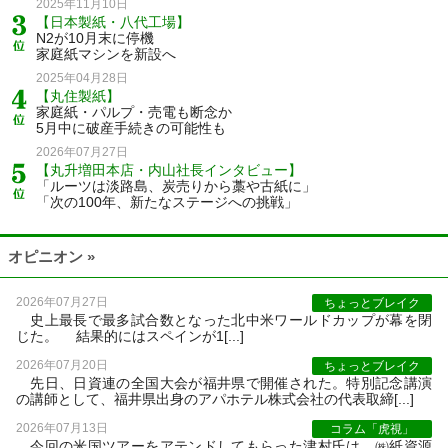
2025年11月10日
【日本製紙・八代工場】
N2が10月末に停機
家庭紙マシンを新設へ
2025年04月28日
【丸住製紙】
家庭紙・パルプ・売電も断念か
5月中に破産手続きの可能性も
2026年07月27日
【丸升増田本店・内山社長インタビュー】
「ルーツは淡路島、炭売りから藁や古紙に」
「次の100年、新たなステージへの挑戦」
オピニオン »
2026年07月27日
ちょっとブレイク
史上最長で最多試合数となった北中米ワールドカップが幕を閉
じた。 結果的にはスペインが1[...]
2026年07月20日
ちょっとブレイク
先日、日資連の全国大会が福井県で開催された。特別記念講演
の講師として、福井県出身のアパホテル株式会社の代表取締[...]
2026年07月13日
コラム「虎視」
今回の米国ツアーをアテンドしてもらった津村氏は、㈱紙資源