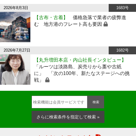
2026年8月3日
1683号
【古布・古着】
価格急落で業者の疲弊進
む 地方港のフレート高も要因
2026年7月27日
1682号
【丸升増田本店・内山社長インタビュー】
「ルーツは淡路島、炭売りから藁や古紙
に」 「次の100年、新たなステージへの挑
戦」
検索
さらに検索条件を指定して検索 »