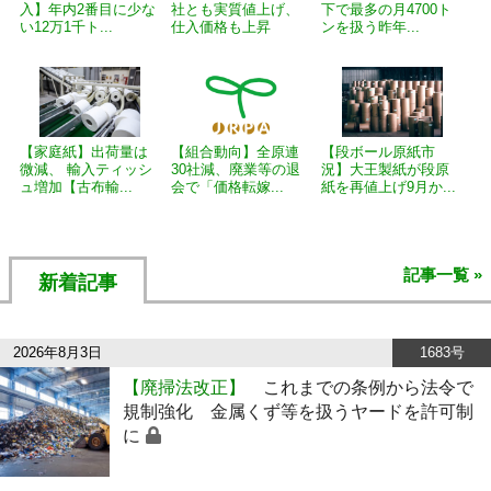
入】年内2番目に少な
社とも実質値上げ、
下で最多の月4700ト
い12万1千ト...
仕入価格も上昇
ンを扱う昨年...
【家庭紙】出荷量は
【組合動向】全原連
【段ボール原紙市
微減、 輸入ティッシ
30社減、廃業等の退
況】大王製紙が段原
ュ増加【古布輸...
会で「価格転嫁...
紙を再値上げ9月か...
記事一覧 »
新着記事
2026年8月3日
1683号
【廃掃法改正】
これまでの条例から法令で
規制強化 金属くず等を扱うヤードを許可制
に