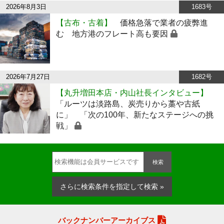
2026年8月3日
1683号
【古布・古着】
価格急落で業者の疲弊進
む 地方港のフレート高も要因
2026年7月27日
1682号
【丸升増田本店・内山社長インタビュー】
「ルーツは淡路島、炭売りから藁や古紙
に」 「次の100年、新たなステージへの挑
戦」
検索
さらに検索条件を指定して検索 »
バックナンバーアーカイブス