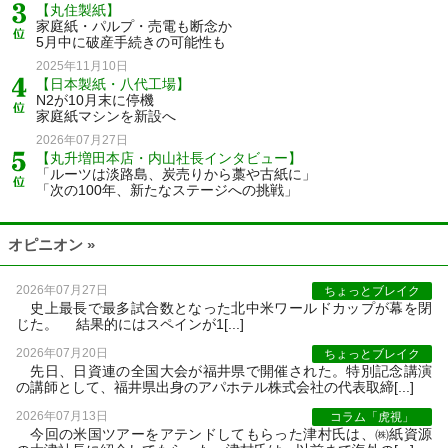
【丸住製紙】
家庭紙・パルプ・売電も断念か
5月中に破産手続きの可能性も
2025年11月10日
【日本製紙・八代工場】
N2が10月末に停機
家庭紙マシンを新設へ
2026年07月27日
【丸升増田本店・内山社長インタビュー】
「ルーツは淡路島、炭売りから藁や古紙に」
「次の100年、新たなステージへの挑戦」
オピニオン »
2026年07月27日
ちょっとブレイク
史上最長で最多試合数となった北中米ワールドカップが幕を閉
じた。 結果的にはスペインが1[...]
2026年07月20日
ちょっとブレイク
先日、日資連の全国大会が福井県で開催された。特別記念講演
の講師として、福井県出身のアパホテル株式会社の代表取締[...]
2026年07月13日
コラム「虎視」
今回の米国ツアーをアテンドしてもらった津村氏は、㈱紙資源