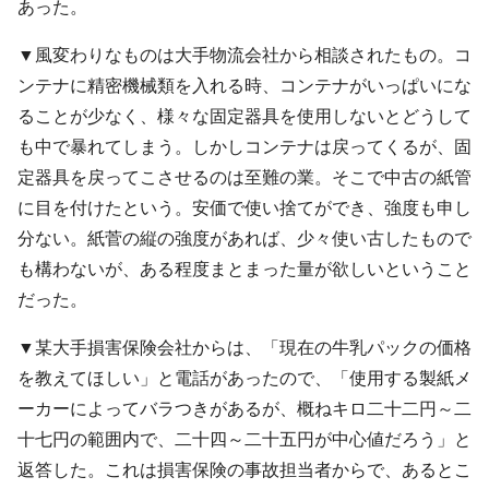
あった。
▼風変わりなものは大手物流会社から相談されたもの。コ
ンテナに精密機械類を入れる時、コンテナがいっぱいにな
ることが少なく、様々な固定器具を使用しないとどうして
も中で暴れてしまう。しかしコンテナは戻ってくるが、固
定器具を戻ってこさせるのは至難の業。そこで中古の紙管
に目を付けたという。安価で使い捨てができ、強度も申し
分ない。紙菅の縦の強度があれば、少々使い古したもので
も構わないが、ある程度まとまった量が欲しいということ
だった。
▼某大手損害保険会社からは、「現在の牛乳パックの価格
を教えてほしい」と電話があったので、「使用する製紙メ
ーカーによってバラつきがあるが、概ねキロ二十二円～二
十七円の範囲内で、二十四～二十五円が中心値だろう」と
返答した。これは損害保険の事故担当者からで、あるとこ