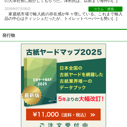
の大津社長に紹介してもらった。津村氏は、以前まで海外の[...]
2026年07月06日
コラム「虎視」
家庭紙市場で輸入紙の存在感が年々増している。これまで輸入
品の中心はティッシュだったが、トイレットペーパーも勢い[...]
発行物