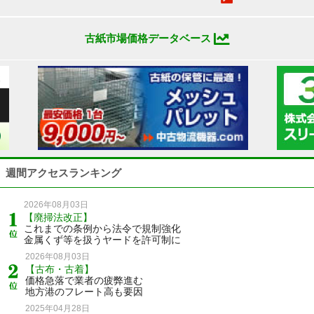
古紙市場価格データベース
週間アクセスランキング
2026年08月03日
【廃掃法改正】
これまでの条例から法令で規制強化
金属くず等を扱うヤードを許可制に
2026年08月03日
【古布・古着】
価格急落で業者の疲弊進む
地方港のフレート高も要因
2025年04月28日