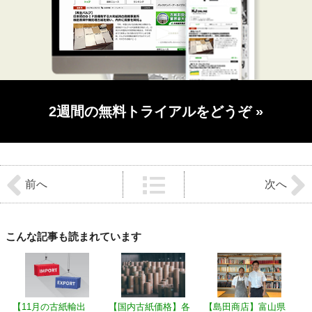
2週間の無料トライアルをどうぞ
»
前
後
前へ
次へ
の
記
事
へ
の
こんな記事も読まれています
リ
ン
ク
【11月の古紙輸出
【国内古紙価格】各
【島田商店】富山県