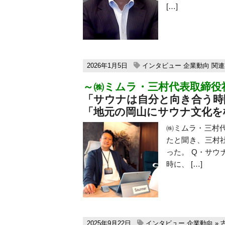
[…]
2026年1月5日
インタビュー
企業動向
関連
～㈱ミムラ・三村代表取締役
「サウナは自分と向き合う時
「地元の岡山にサウナ文化を
㈱ミムラ・三村代
たと聞き、三村
った。 Q・サ
時に、 […]
2025年9月22日
インタビュー
企業動向
»