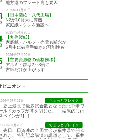
地方港のフレート高も要因
2025年11月10日
【日本製紙・八代工場】
N2が10月末に停機
家庭紙マシンを新設へ
2025年04月28日
【丸住製紙】
家庭紙・パルプ・売電も断念か
5月中に破産手続きの可能性も
2026年07月20日
【主要資源物の価格推移】
アルミ・鉄は2～3倍に
古紙だけが上がらず
オピニオン »
ちょっとブレイク
2026年07月27日
史上最長で最多試合数となった北中米ワ
ールドカップが幕を閉じた。 結果的には
スペインが1[...]
ちょっとブレイク
2026年07月20日
先日、日資連の全国大会が福井県で開催
された。特別記念講演の講師として、福井