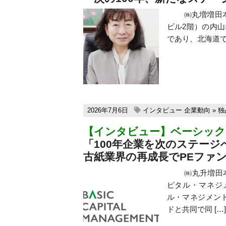
㈱丸増増田本店（
ビル2階）の内山
であり、北海道で
2026年7月6日
インタビュー
企業動向
»
独
【インタビュー】ベーシック
「100年企業を次のステージ
古紙業界の再成長でPEファ
㈱丸升増田本店
ピタル・マネジ
ル・マネジメン
ドと共同で同 […]