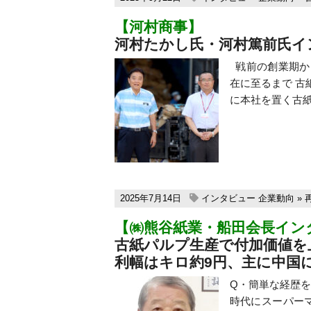
【河村商事】
河村たかし氏・河村篤前氏イ
戦前の創業期か
在に至るまで 
に本社を置く古紙
2025年7月14日
インタビュー
企業動向
»
【㈱熊谷紙業・船田会長イン
古紙パルプ生産で付加価値を
利幅はキロ約9円、主に中国
Q・簡単な経歴を
時代にスーパー