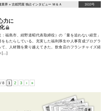
連業界
»
古紙問屋
独占インタビュー
Ｍ＆Ａ
1610号
心力に
化
：福島市、紺野道昭代表取締役）の「量を追わない経営」
用をもたらしている。充実した福利厚生や人事育成プログラ
って、人材難を乗り越えてきた。飲食店のフランチャイズ経
[…]
 / 8
1
2
3
›
»