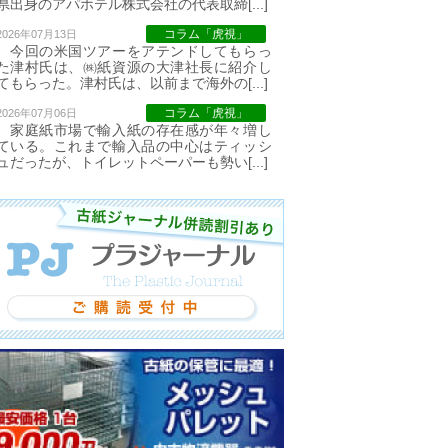
県出身のアパホテル株式会社の代表取締[...]
コラム「虎視」
2026年07月13日
今回の米国ツアーをアテンドしてもらっ
た津村氏は、㈱紙資源の大津社長に紹介し
てもらった。津村氏は、以前まで海外の[...]
コラム「虎視」
2026年07月06日
家庭紙市場で輸入紙の存在感が年々増し
ている。これまで輸入品の中心はティッシ
ュだったが、トイレットペーパーも勢い[...]