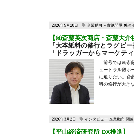
2026年5月18日
企業動向
»
古紙問屋
独占
【㈱斎藤英次商店・斎藤大介
「大本紙料の修行とラグビー
「ドラッガーからマーケティ
前号では㈱斎藤
ュートラル段ボ
に迫りたい。斎
料の修行が大きな 
2026年3月2日
インタビュー
企業動向
関連
【平山経済研究所 DX推進】