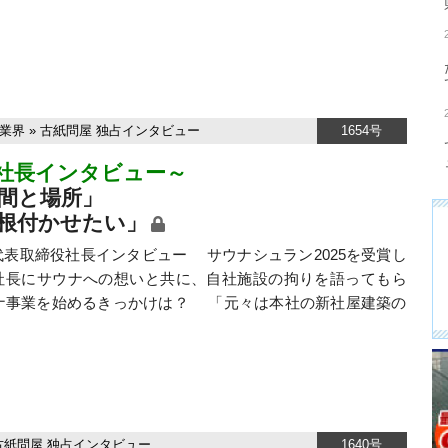
業界
»
古紙問屋
独占インタビュー
1654号
社長インタビュー～
間と場所」
根付かせたい」
表取締役社長インタビュー サウナシュラン2025を受賞し
社長にサウナへの想いと共に、自社施設の拘りを語ってもら
ウナ事業を始めるきっかけは？ 「元々は本社の新社屋建築の
古紙問屋
独占インタビュー
1640号