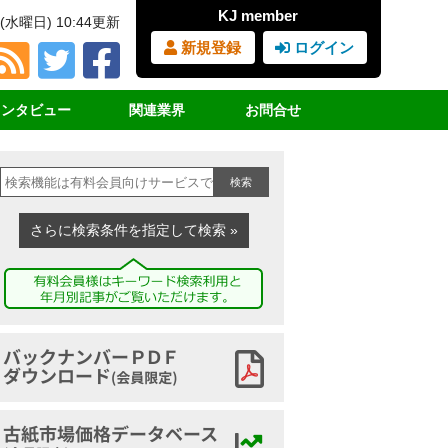
KJ member
(水曜日) 10:44更新
新規登録
ログイン
インタビュー
関連業界
お問合せ
占インタビュー
ＲＰＦ（固形燃料）
見積書・請求書依頼
検索
サイクル女子
ＰＥＴボトル
購読の申込み
業界団体挨拶
廃プラスチック
広告の申込み
さらに検索条件を指定して検索 »
講演録
鉄スクラップ
ヤードマップの申込み
家電リサイクル
古紙ジャーナルとは
古布
バックナンバーアーカイブ
古紙市場価格データベース