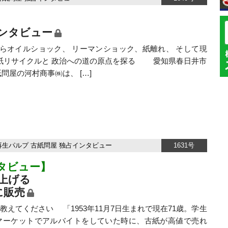
ンタビュー
らオイルショック、 リーマンショック、紙離れ、 そして現
古紙リサイクルと 政治への道の原点を探る 愛知県春日井市
問屋の河村商事㈱は、 […]
再生パルプ
古紙問屋
独占インタビュー
1631号
タビュー】
上げる
に販売
教えてください 「1953年11月7日生まれで現在71歳。学生
マーケットでアルバイトをしていた時に、古紙が高値で売れ