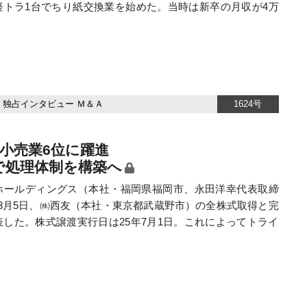
軽トラ1台でちり紙交換業を始めた。当時は新卒の月収が4万
独占インタビュー
Ｍ＆Ａ
1624号
小売業6位に躍進
で処理体制を構築へ
ールディングス（本社・福岡県福岡市、永田洋幸代表取締
5年3月5日、㈱西友（本社・東京都武蔵野市）の全株式取得と完
した。株式譲渡実行日は25年7月1日。これによってトライ