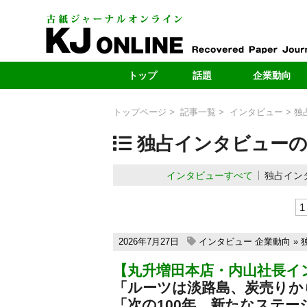
トップ
話題
企業動向
最新号
製紙メー
トップページ
記事一覧
インタビュー
独
最新のお知らせ
自治体
独占インタビューの
新型コロナ
ヤードレポ
段原紙の転抄・輸出
新規ヤー
インタビューすべて
独占イン
カーボンニュートラル
売上・扱い量ラ
1
2026年7月27日
インタビュー
企業動向
»
【丸升増田本店・内山社長イ
「ルーツは淡路島、炭売りか
「次の100年、新たなステー