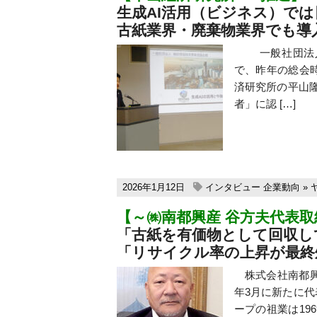
生成AI活用（ビジネス）で
古紙業界・廃棄物業界でも導
一般社団法人機
で、昨年の総会
済研究所の平山
者」に認 […]
2026年1月12日
インタビュー
企業動向
»
【～㈱南都興産 谷方夫代表
「古紙を有価物として回収し
「リサイクル率の上昇が最終
株式会社南都興産
年3月に新たに
ープの祖業は19