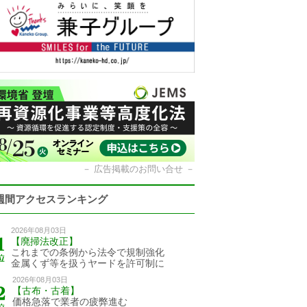
－
広告掲載のお問い合せ
－
週間アクセスランキング
2026年08月03日
【廃掃法改正】
これまでの条例から法令で規制強化
金属くず等を扱うヤードを許可制に
2026年08月03日
【古布・古着】
価格急落で業者の疲弊進む