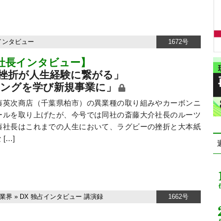
インタビュー
1672号
社長インタビュー】
挫折が人生経験に繋がる」
ングを学び新規事業に」
英次商店（千葉県柏市）の異業種の取り組みやカーボンニ
ールを取り上げたが、今号では同社の斎藤大介社長のルーツ
藤社長はこれまでの人生において、ラグビーの挫折と大本紙
[…]
業界
»
DX
独占インタビュー
講演録
1662号