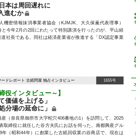
は日本は周回遅れに
入進むか
密情報抹消事業者協会（KJMJK、大久保薫代表理事）
時と今年2月の2回にわたって特別講演を行ったのが、平山経
隆道社長である。同社は経済産業省が推進する「DX認定事業
ヤードレポート
古紙問屋
独占インタビュー
1655号
取締役インタビュー～】
て価値を上げる」
処分場の延命に」
（奈良県御所市大字蛇穴406番地の1）を訪問して、2025
代表取締役に就任した谷方夫氏にお話を伺った。南都興産グル
69年（昭和44年）に創業した古紙回収業の谷商店で、現在は