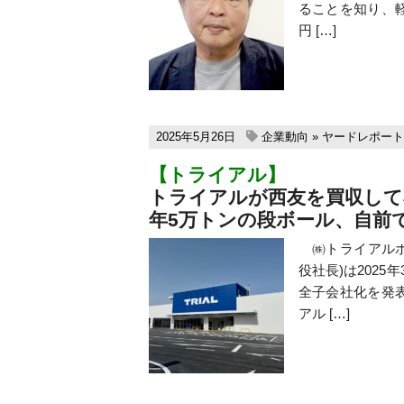
ることを知り、
円 […]
2025年5月26日
企業動向
»
ヤードレポート
【トライアル】
トライアルが西友を買収して
年5万トンの段ボール、自前
㈱トライアルホ
役社長)は202
全子会社化を発表
アル […]