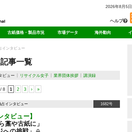
2026年8月5日
ヘルプ
古紙価格・製品市況
市場データ
海外動向
カー
国内価格
回収・消費
中国
独
占インタビュー
輸出価格
輸出量
アジア
リ
記事一覧
ート
製品価格
中国の輸入量
米国
ド
海外市況
各種統計データ
欧州
タビュー
リサイクル女子
業界団体挨拶
講演録
ンキング
 / 8
1
2
3
›
»
独占インタビュー
1682号
ンタビュー】
ら藁や古紙に」
ジへの挑戦」