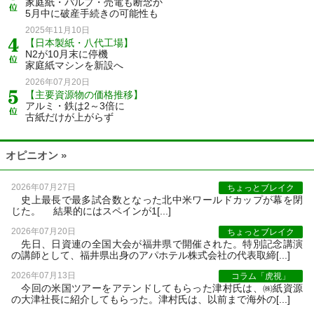
家庭紙・パルプ・売電も断念か
5月中に破産手続きの可能性も
2025年11月10日
【日本製紙・八代工場】
N2が10月末に停機
家庭紙マシンを新設へ
2026年07月20日
【主要資源物の価格推移】
アルミ・鉄は2～3倍に
古紙だけが上がらず
オピニオン »
2026年07月27日
ちょっとブレイク
史上最長で最多試合数となった北中米ワールドカップが幕を閉
じた。 結果的にはスペインが1[...]
2026年07月20日
ちょっとブレイク
先日、日資連の全国大会が福井県で開催された。特別記念講演
の講師として、福井県出身のアパホテル株式会社の代表取締[...]
2026年07月13日
コラム「虎視」
今回の米国ツアーをアテンドしてもらった津村氏は、㈱紙資源
の大津社長に紹介してもらった。津村氏は、以前まで海外の[...]