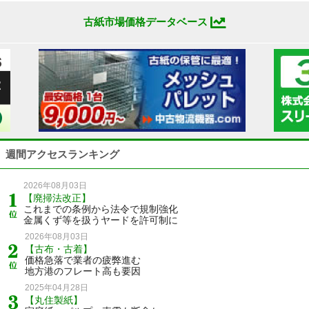
古紙市場価格データベース
週間アクセスランキング
2026年08月03日
【廃掃法改正】
これまでの条例から法令で規制強化
金属くず等を扱うヤードを許可制に
2026年08月03日
【古布・古着】
価格急落で業者の疲弊進む
地方港のフレート高も要因
2025年04月28日
【丸住製紙】