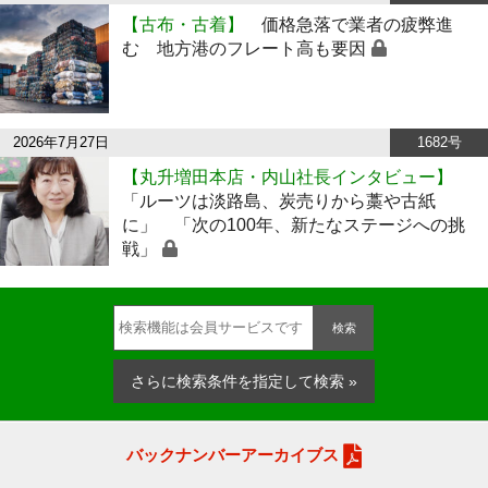
【古布・古着】
価格急落で業者の疲弊進
む 地方港のフレート高も要因
2026年7月27日
1682号
【丸升増田本店・内山社長インタビュー】
「ルーツは淡路島、炭売りから藁や古紙
に」 「次の100年、新たなステージへの挑
戦」
検索
さらに検索条件を指定して検索 »
バックナンバーアーカイブス