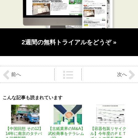
2週間の無料トライアルをどうぞ
»
前
後
前へ
次へ
の
記
事
へ
の
こんな記事も読まれています
リ
ン
ク
【中国回想 その12】
【古紙業界のM&A】
【容器包装リサイク
14年に南京のタテバ
武松商事をテラレム
ル】今年度のＰＥＴ