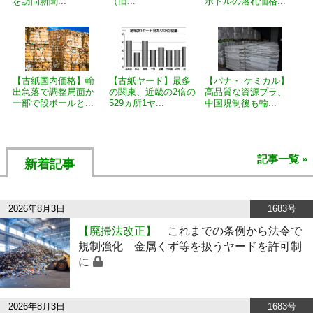
を訪問新聞...
（旧...
ボトルの落札価格...
【古紙国内価格】輸
【古紙ヤード】最多
【パナ・ ケミカル】
出急落で調整局面か
の関東、近畿の2倍の
高品質な資源プラ、
一部で段ボールと...
529ヵ所1ヤ...
中国規制後も輸...
記事一覧 »
新着記事
2026年8月3日
1683号
【廃掃法改正】
これまでの条例から法令で
規制強化 金属くず等を扱うヤードを許可制
に
2026年8月3日
1683号