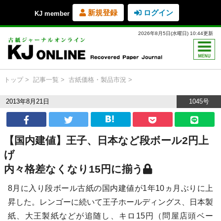
新規登録
ログイン
KJ member
2026年8月5日(水曜日) 10:44更新
トップ
記事一覧
古紙価格・製品市況
2013年8月21日
1045号
【国内建値】王子、日本など段ボール2円上
げ
内々格差なくなり15円に揃う
8月に入り段ボール古紙の国内建値が1年10ヵ月ぶりに上
昇した。レンゴーに続いて王子ホールディングス、日本製
紙、大王製紙などが追随し、キロ15円（問屋店頭ベー