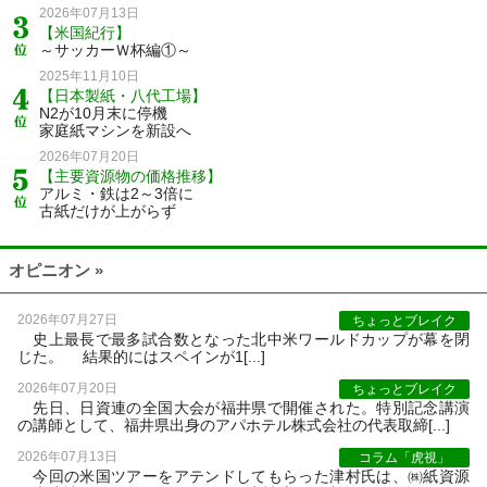
2026年07月13日
【米国紀行】
～サッカーＷ杯編①～
2025年11月10日
【日本製紙・八代工場】
N2が10月末に停機
家庭紙マシンを新設へ
2026年07月20日
【主要資源物の価格推移】
アルミ・鉄は2～3倍に
古紙だけが上がらず
オピニオン »
2026年07月27日
ちょっとブレイク
史上最長で最多試合数となった北中米ワールドカップが幕を閉
じた。 結果的にはスペインが1[...]
2026年07月20日
ちょっとブレイク
先日、日資連の全国大会が福井県で開催された。特別記念講演
の講師として、福井県出身のアパホテル株式会社の代表取締[...]
2026年07月13日
コラム「虎視」
今回の米国ツアーをアテンドしてもらった津村氏は、㈱紙資源