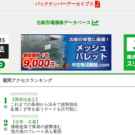
バックナンバーアーカイブス
古紙市場価格データベース
週間アクセスランキング
2026年08月03日
【廃掃法改正】
これまでの条例から法令で規制強化
金属くず等を扱うヤードを許可制に
2026年08月03日
【古布・古着】
価格急落で業者の疲弊進む
地方港のフレート高も要因