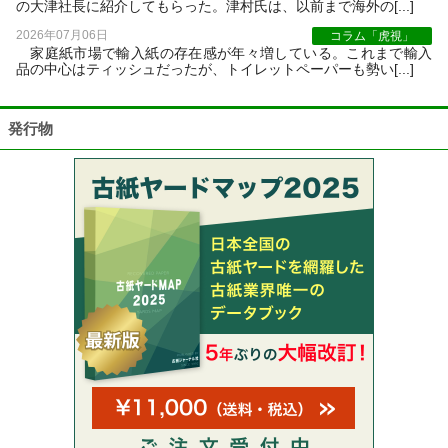
の大津社長に紹介してもらった。津村氏は、以前まで海外の[...]
2026年07月06日
コラム「虎視」
家庭紙市場で輸入紙の存在感が年々増している。これまで輸入
品の中心はティッシュだったが、トイレットペーパーも勢い[...]
発行物