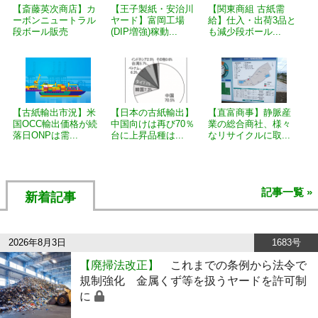
【斎藤英次商店】カ
【王子製紙・安治川
【関東商組 古紙需
ーボンニュートラル
ヤード】富岡工場
給】仕入・出荷3品と
段ボール販売
(DIP増強)稼動...
も減少段ボール...
【古紙輸出市況】米
【日本の古紙輸出】
【直富商事】静脈産
国OCC輸出価格が続
中国向けは再び70％
業の総合商社、様々
落日ONPは需...
台に上昇品種は...
なリサイクルに取...
記事一覧 »
新着記事
2026年8月3日
1683号
【廃掃法改正】
これまでの条例から法令で
規制強化 金属くず等を扱うヤードを許可制
に