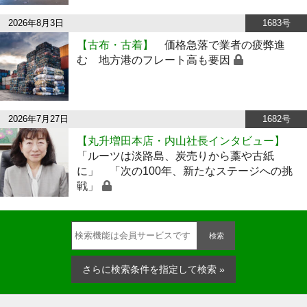
2026年8月3日
1683号
【古布・古着】
価格急落で業者の疲弊進
む 地方港のフレート高も要因
2026年7月27日
1682号
【丸升増田本店・内山社長インタビュー】
「ルーツは淡路島、炭売りから藁や古紙
に」 「次の100年、新たなステージへの挑
戦」
検索
さらに検索条件を指定して検索 »