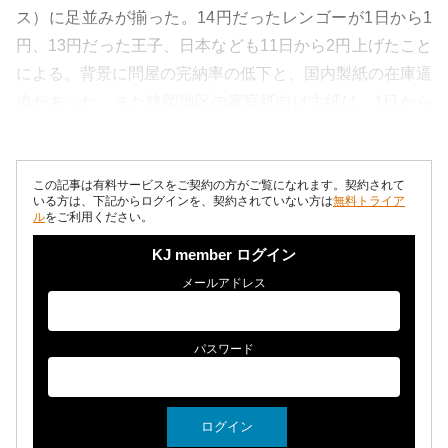
ス）に足並みが揃った。14円だったレンゴーが1日から1
円、13円だった王子、日本なども11日から2円上げたこと
による。背景に問屋の完納率の低下と、国内製紙の在庫逼
迫があった。また静岡地区の家庭紙向け古紙は、1日から
春日製紙工業が込頁などを2円上...
この記事は有料サービスをご契約の方がご覧になれます。契約されて
いる方は、下記からログインを、契約されていない方は
無料トライア
ル
をご利用ください。
KJ member ログイン
メールアドレス
パスワード