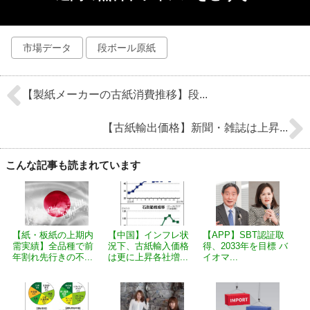
市場データ
段ボール原紙
【製紙メーカーの古紙消費推移】段...
【古紙輸出価格】新聞・雑誌は上昇...
こんな記事も読まれています
【紙・板紙の上期内
【中国】インフレ状
【APP】SBT認証取
需実績】全品種で前
況下、古紙輸入価格
得、2033年を目標 バ
年割れ先行きの不...
は更に上昇各社増...
イオマ...