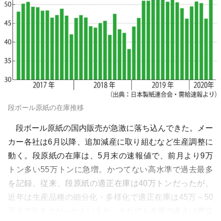
段ボール原紙の在庫推移
段ボール原紙の国内販売が急激に落ち込んできた。メー
カー各社は6月以降、追加減産に取り組むなど生産調整に
動く。段原紙の在庫は、5月末の速報値で、前月より9万
トン多い55万トンに急増。かつてない高水準で過去最多
を記録。従来、段原紙の適正在庫は40万トンだったが、
近年は生産品種の細分化・多様化で適正在庫は45万～50
万まで引き上がったというが、それでも在庫の多さは際立