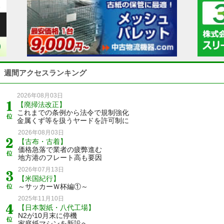
週間アクセスランキング
2026年08月03日
【廃掃法改正】
これまでの条例から法令で規制強化
金属くず等を扱うヤードを許可制に
2026年08月03日
【古布・古着】
価格急落で業者の疲弊進む
地方港のフレート高も要因
2026年07月13日
【米国紀行】
～サッカーＷ杯編①～
2025年11月10日
【日本製紙・八代工場】
N2が10月末に停機
家庭紙マシンを新設へ