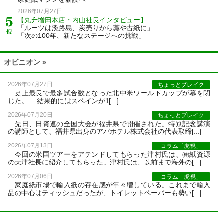
2026年07月27日
【丸升増田本店・内山社長インタビュー】
「ルーツは淡路島、炭売りから藁や古紙に」
「次の100年、新たなステージへの挑戦」
オピニオン »
2026年07月27日
ちょっとブレイク
史上最長で最多試合数となった北中米ワールドカップが幕を閉
じた。 結果的にはスペインが1[...]
2026年07月20日
ちょっとブレイク
先日、日資連の全国大会が福井県で開催された。特別記念講演
の講師として、福井県出身のアパホテル株式会社の代表取締[...]
2026年07月13日
コラム「虎視」
今回の米国ツアーをアテンドしてもらった津村氏は、㈱紙資源
の大津社長に紹介してもらった。津村氏は、以前まで海外の[...]
2026年07月06日
コラム「虎視」
家庭紙市場で輸入紙の存在感が年々増している。これまで輸入
品の中心はティッシュだったが、トイレットペーパーも勢い[...]