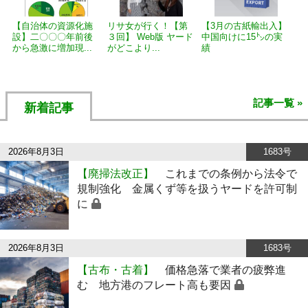
【自治体の資源化施
リサ女が行く！【第
【3月の古紙輸出入】
設】二〇〇〇年前後
３回】 Web版 ヤード
中国向けに15㌧の実
から急激に増加現...
がどこより...
績
記事一覧 »
新着記事
2026年8月3日
1683号
【廃掃法改正】
これまでの条例から法令で
規制強化 金属くず等を扱うヤードを許可制
に
2026年8月3日
1683号
【古布・古着】
価格急落で業者の疲弊進
む 地方港のフレート高も要因