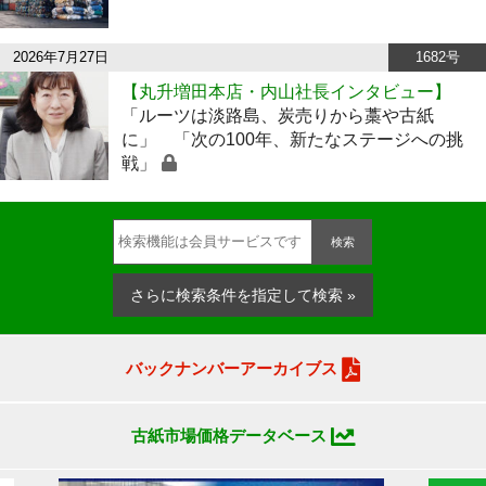
2026年7月27日
1682号
【丸升増田本店・内山社長インタビュー】
「ルーツは淡路島、炭売りから藁や古紙
に」 「次の100年、新たなステージへの挑
戦」
検索
さらに検索条件を指定して検索 »
バックナンバーアーカイブス
古紙市場価格データベース