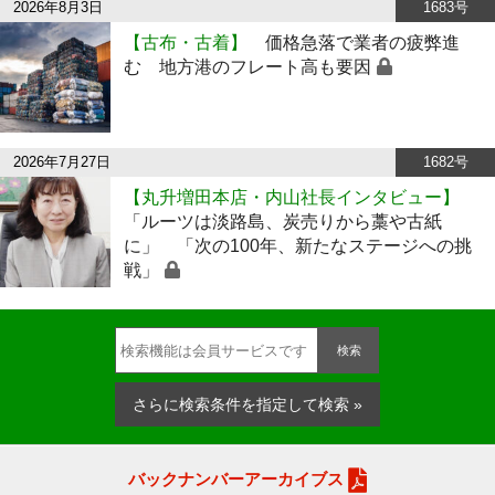
2026年8月3日
1683号
【古布・古着】
価格急落で業者の疲弊進
む 地方港のフレート高も要因
2026年7月27日
1682号
【丸升増田本店・内山社長インタビュー】
「ルーツは淡路島、炭売りから藁や古紙
に」 「次の100年、新たなステージへの挑
戦」
検索
さらに検索条件を指定して検索 »
バックナンバーアーカイブス