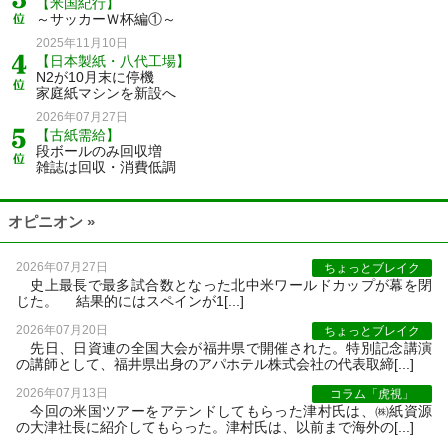
【米国紀行】
～サッカーＷ杯編①～
2025年11月10日
【日本製紙・八代工場】
N2が10月末に停機
家庭紙マシンを新設へ
2026年07月27日
【古紙需給】
段ボールのみ回収増
雑誌は回収・消費低調
オピニオン »
2026年07月27日
ちょっとブレイク
史上最長で最多試合数となった北中米ワールドカップが幕を閉
じた。 結果的にはスペインが1[...]
2026年07月20日
ちょっとブレイク
先日、日資連の全国大会が福井県で開催された。特別記念講演
の講師として、福井県出身のアパホテル株式会社の代表取締[...]
2026年07月13日
コラム「虎視」
今回の米国ツアーをアテンドしてもらった津村氏は、㈱紙資源
の大津社長に紹介してもらった。津村氏は、以前まで海外の[...]