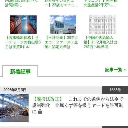
内3度目の値上げへ、
野社長インタビュ
ドラゴン）】世界初
計5割高に
ー】22歳でエコミ...
の生産量2千万㌧...
【古紙輸出価格】サ
【三洋商事】08年に
【中国の古紙輸入
ーチャージの負担増5
エコ・ファースト企
量】1ー2月輸入計は
月は実質8ドル...
業に認定近年は...
251万㌧昨年同...
記事一覧 »
新着記事
2026年8月3日
1683号
【廃掃法改正】
これまでの条例から法令で
規制強化 金属くず等を扱うヤードを許可制
に