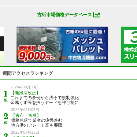
古紙市場価格データベース
週間アクセスランキング
2026年08月03日
【廃掃法改正】
これまでの条例から法令で規制強化
金属くず等を扱うヤードを許可制に
2026年08月03日
【古布・古着】
価格急落で業者の疲弊進む
地方港のフレート高も要因
2026年07月13日