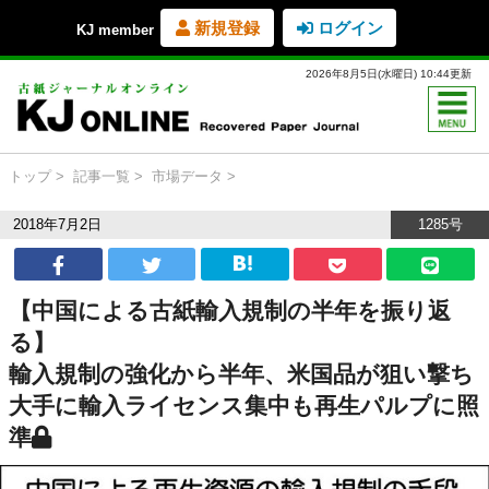
新規登録
ログイン
KJ member
2026年8月5日(水曜日) 10:44更新
トップ
記事一覧
市場データ
2018年7月2日
1285号
【中国による古紙輸入規制の半年を振り返
る】
輸入規制の強化から半年、米国品が狙い撃ち
大手に輸入ライセンス集中も再生パルプに照
準