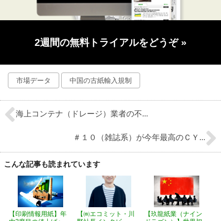
2週間の無料トライアルをどうぞ
»
市場データ
中国の古紙輸入規制
海上コンテナ（ドレージ）業者の不...
＃１０（雑誌系）が今年最高のＣＹ...
こんな記事も読まれています
【印刷情報用紙】年
【㈱エコミット・川
【玖龍紙業（ナイン