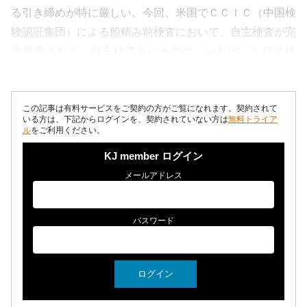
る引き締めが特に厳しい。今回、米国でＣＣＩＣ（中国検
験認証集団）による船積み前検査において、自主検査が完
全撤廃される。自主検査というのは、いわば「お任せ検
査」で、書類申請だけで済んた。こ...
この記事は有料サービスをご契約の方がご覧になれます。契約されて
いる方は、下記からログインを、契約されていない方は
無料トライア
ル
をご利用ください。
KJ member ログイン
メールアドレス
パスワード