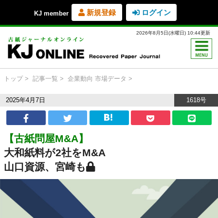
新規登録
ログイン
KJ member
2026年8月5日(水曜日) 10:44更新
トップ
記事一覧
企業動向
市場データ
2025年4月7日
1618号
【古紙問屋M&A】
大和紙料が2社をM&A
山口資源、宮崎も