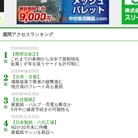
週間アクセスランキング
2026年08月03日
【廃掃法改正】
これまでの条例から法令で規制強化
金属くず等を扱うヤードを許可制に
2026年08月03日
【古布・古着】
価格急落で業者の疲弊進む
地方港のフレート高も要因
2025年04月28日
【丸住製紙】
家庭紙・パルプ・売電も断念か
5月中に破産手続きの可能性も
2025年11月10日
【日本製紙・八代工場】
N2が10月末に停機
家庭紙マシンを新設へ