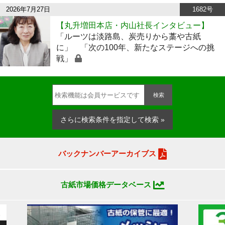
2026年7月27日
1682号
【丸升増田本店・内山社長インタビュー】
「ルーツは淡路島、炭売りから藁や古紙
に」 「次の100年、新たなステージへの挑
戦」
検索
さらに検索条件を指定して検索 »
バックナンバーアーカイブス
古紙市場価格データベース