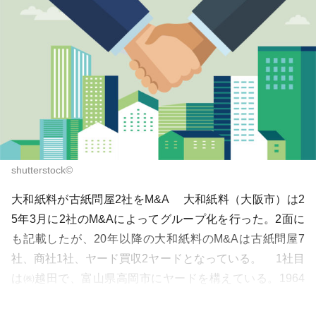
shutterstock©
大和紙料が古紙問屋2社をM&A 大和紙料（大阪市）は2
5年3月に2社のM&Aによってグループ化を行った。2面に
も記載したが、20年以降の大和紙料のM&Aは古紙問屋7
社、商社1社、ヤード買収2ヤードとなっている。 1社目
は㈱越田で、富山県高岡市にヤードを構えている。1964
年創業で従業員は6人、古紙とアル...