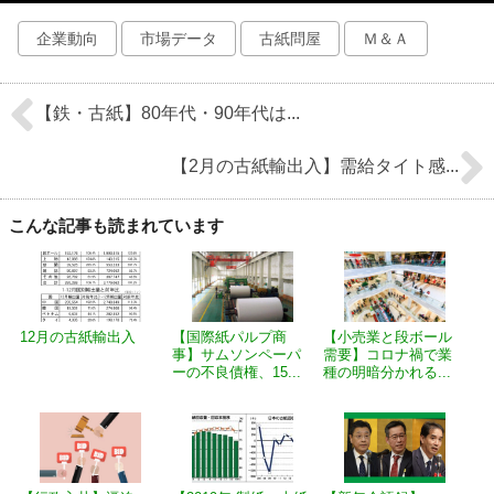
企業動向
市場データ
古紙問屋
Ｍ＆Ａ
【鉄・古紙】80年代・90年代は...
【2月の古紙輸出入】需給タイト感...
こんな記事も読まれています
12月の古紙輸出入
【国際紙パルプ商
【小売業と段ボール
事】サムソンペーパ
需要】コロナ禍で業
ーの不良債権、15...
種の明暗分かれる...