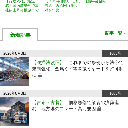
【行政入札】逼迫
【2019年 製紙・古紙
【新年会語録】
感・国内増量分で落
需給】古紙回収量は
札額上昇相模原市で...
対前年比...
記事一覧 »
新着記事
2026年8月3日
1683号
【廃掃法改正】
これまでの条例から法令で
規制強化 金属くず等を扱うヤードを許可制
に
2026年8月3日
1683号
【古布・古着】
価格急落で業者の疲弊進
む 地方港のフレート高も要因