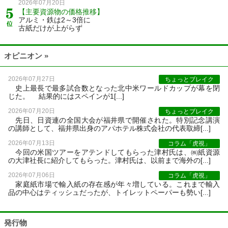
2026年07月20日
【主要資源物の価格推移】
アルミ・鉄は2～3倍に
古紙だけが上がらず
オピニオン »
2026年07月27日
ちょっとブレイク
史上最長で最多試合数となった北中米ワールドカップが幕を閉
じた。 結果的にはスペインが1[...]
2026年07月20日
ちょっとブレイク
先日、日資連の全国大会が福井県で開催された。特別記念講演
の講師として、福井県出身のアパホテル株式会社の代表取締[...]
2026年07月13日
コラム「虎視」
今回の米国ツアーをアテンドしてもらった津村氏は、㈱紙資源
の大津社長に紹介してもらった。津村氏は、以前まで海外の[...]
2026年07月06日
コラム「虎視」
家庭紙市場で輸入紙の存在感が年々増している。これまで輸入
品の中心はティッシュだったが、トイレットペーパーも勢い[...]
発行物