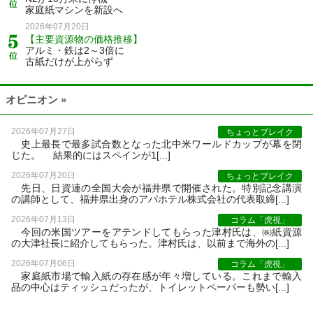
家庭紙マシンを新設へ
2026年07月20日
【主要資源物の価格推移】
アルミ・鉄は2～3倍に
古紙だけが上がらず
オピニオン »
2026年07月27日
ちょっとブレイク
史上最長で最多試合数となった北中米ワールドカップが幕を閉
じた。 結果的にはスペインが1[...]
2026年07月20日
ちょっとブレイク
先日、日資連の全国大会が福井県で開催された。特別記念講演
の講師として、福井県出身のアパホテル株式会社の代表取締[...]
2026年07月13日
コラム「虎視」
今回の米国ツアーをアテンドしてもらった津村氏は、㈱紙資源
の大津社長に紹介してもらった。津村氏は、以前まで海外の[...]
2026年07月06日
コラム「虎視」
家庭紙市場で輸入紙の存在感が年々増している。これまで輸入
品の中心はティッシュだったが、トイレットペーパーも勢い[...]