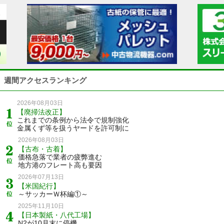
週間アクセスランキング
2026年08月03日
【廃掃法改正】
これまでの条例から法令で規制強化
金属くず等を扱うヤードを許可制に
2026年08月03日
【古布・古着】
価格急落で業者の疲弊進む
地方港のフレート高も要因
2026年07月13日
【米国紀行】
～サッカーＷ杯編①～
2025年11月10日
【日本製紙・八代工場】
N2が10月末に停機