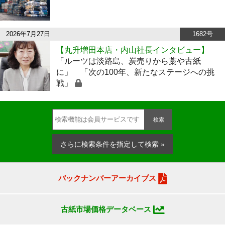
2026年7月27日
1682号
【丸升増田本店・内山社長インタビュー】
「ルーツは淡路島、炭売りから藁や古紙
に」 「次の100年、新たなステージへの挑
戦」
検索
さらに検索条件を指定して検索 »
バックナンバーアーカイブス
古紙市場価格データベース