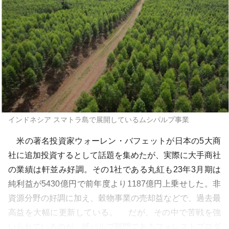
インドネシア スマトラ島で展開しているムシパルプ事業
米の著名投資家ウォーレン・バフェットが日本の5大商
社に追加投資するとして話題を集めたが、実際に大手商社
の業績は軒並み好調。その1社である丸紅も23年3月期は
純利益が5430億円で前年度より1187億円上乗せした。非
資源分野の好調に加え、穀物事業の売却益などで、過去最
高益を大幅に更新している。 だが、その中で苦戦を強
いられているのが、紙パルプ部門であるフォレストプロダ