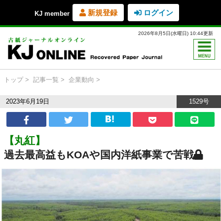
新規登録
ログイン
KJ member
2026年8月5日(水曜日) 10:44更新
トップ
記事一覧
企業動向
2023年6月19日
1529号
【丸紅】
過去最高益もKOAや国内洋紙事業で苦戦