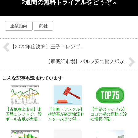
2週間の無料トライアルをどうぞ
»
企業動向
商社
【2022年度決算】王子・レンゴ...
【家庭紙市場】パルプ安で輸入紙が...
こんな記事も読まれています
【古紙輸出市況】米
【宮崎・アスクル】
【世界のトップ75】
国品にシフトで、段
控訴審が確定物流セ
コロナ禍の反動で59
ボール古紙が大幅...
ンター火災で94...
社増収IP陥...