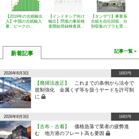
【2019年の古紙輸出
【インドネシア向け
【タンザワ】事業系
入】中国の古紙輸入
輸出】問屋の事前検
古紙を自社回収、分
量、ピークの...
査開始登録検査員...
別収集のプラも受...
記事一覧 »
新着記事
2026年8月3日
1683号
【廃掃法改正】
これまでの条例から法令で
規制強化 金属くず等を扱うヤードを許可制
に
2026年8月3日
1683号
【古布・古着】
価格急落で業者の疲弊進
む 地方港のフレート高も要因