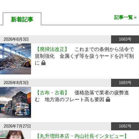
記事一覧 »
新着記事
2026年8月3日
1683号
【廃掃法改正】
これまでの条例から法令で
規制強化 金属くず等を扱うヤードを許可制
に
2026年8月3日
1683号
【古布・古着】
価格急落で業者の疲弊進
む 地方港のフレート高も要因
2026年7月27日
1682号
【丸升増田本店・内山社長インタビュー】