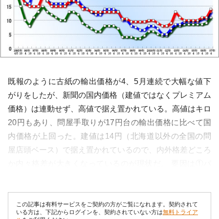
既報のように古紙の輸出価格が4、5月連続で大幅な値下
がりをしたが、新聞の国内価格（建値ではなくプレミアム
価格）は連動せず、高値で据え置かれている。高値はキロ
20円もあり、問屋手取りが17円台の輸出価格に比べて国
内価格が上回った。建値は14円（北海道以外の全国の問
屋店頭ベース）で据え置かれているので、内外格差どころ
か内々格差が大きくなっているのが現状だ。 要因は①パ
ルプ原料であるチップ価格の上...
この記事は有料サービスをご契約の方がご覧になれます。契約されて
いる方は、下記からログインを、契約されていない方は
無料トライア