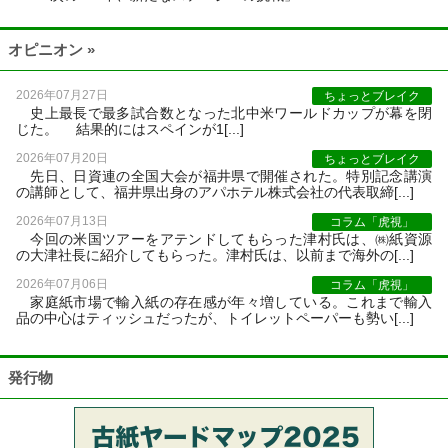
オピニオン »
2026年07月27日
ちょっとブレイク
史上最長で最多試合数となった北中米ワールドカップが幕を閉
じた。 結果的にはスペインが1[...]
2026年07月20日
ちょっとブレイク
先日、日資連の全国大会が福井県で開催された。特別記念講演
の講師として、福井県出身のアパホテル株式会社の代表取締[...]
2026年07月13日
コラム「虎視」
今回の米国ツアーをアテンドしてもらった津村氏は、㈱紙資源
の大津社長に紹介してもらった。津村氏は、以前まで海外の[...]
2026年07月06日
コラム「虎視」
家庭紙市場で輸入紙の存在感が年々増している。これまで輸入
品の中心はティッシュだったが、トイレットペーパーも勢い[...]
発行物