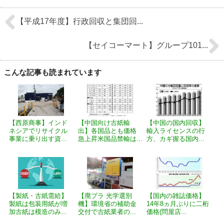
【平成17年度】行政回収と集団回...
【セイコーマート】グループ101...
こんな記事も読まれています
【西原商事】インド
【中国向け古紙輸
【中国の国内回収】
ネシアでリサイクル
出】各国品とも価格
輸入ライセンスの行
事業に乗り出す資...
急上昇米国品禁輸は...
方、カギ握る国内...
【製紙・古紙需給】
【廃プラ 光学選別
【国内の雑誌価格】
製紙は包装用紙が増
機】環境省の補助金
14年8ヵ月ぶりに二桁
加古紙は模造のみ...
交付で古紙業者の...
価格(問屋店...