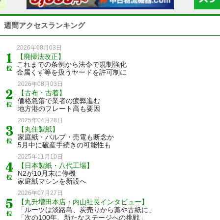
週間アクセスランキング
2026年08月03日
【廃掃法改正】
これまでの条例から法令で規制強化
金属くず等を扱うヤードを許可制に
2026年08月03日
【古布・古着】
価格急落で業者の疲弊進む
地方港のフレート高も要因
2025年04月28日
【丸住製紙】
家庭紙・パルプ・売電も断念か
5月中に破産手続きの可能性も
2025年11月10日
【日本製紙・八代工場】
N2が10月末に停機
家庭紙マシンを新設へ
2026年07月27日
【丸升増田本店・内山社長インタビュー】
「ルーツは淡路島、炭売りから藁や古紙に」
「次の100年、新たなステージへの挑戦」