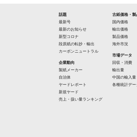
話題
古紙価格・製
最新号
国内価格
最新のお知らせ
輸出価格
新型コロナ
製品価格
段原紙の転抄・輸出
海外市況
カーボンニュートラル
市場データ
企業動向
回収・消費
製紙メーカー
輸出量
自治体
中国の輸入量
ヤードレポート
各種統計デー
新規ヤード
売上・扱い量ランキング