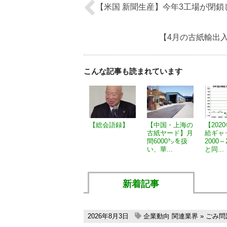
【米国 新聞生産】今年3工場が閉鎖し
【4月の古紙輸出入
こんな記事も読まれています
【総会語録】
【中国・上海の
【202
古紙ヤード】月
給ギャ
間6000㌧を扱
2000～
い、華...
と同...
新着記事
2026年8月3日
企業動向
関連業界
»
ごみ問