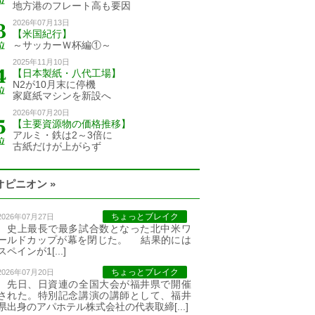
地方港のフレート高も要因
2026年07月13日
【米国紀行】
～サッカーＷ杯編①～
2025年11月10日
【日本製紙・八代工場】
N2が10月末に停機
家庭紙マシンを新設へ
2026年07月20日
【主要資源物の価格推移】
アルミ・鉄は2～3倍に
古紙だけが上がらず
オピニオン »
ちょっとブレイク
2026年07月27日
史上最長で最多試合数となった北中米ワ
ールドカップが幕を閉じた。 結果的には
スペインが1[...]
ちょっとブレイク
2026年07月20日
先日、日資連の全国大会が福井県で開催
された。特別記念講演の講師として、福井
県出身のアパホテル株式会社の代表取締[...]