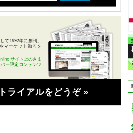
て1992年に創刊。
やマーケット動向を
line サイト上のさま
ンバー限定コンテンツ
料トライアルをどうぞ
»