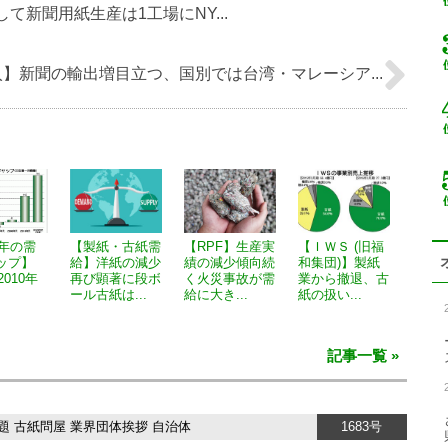
て新聞用紙生産は1工場にNY...
】新聞の輸出増目立つ、国別では台湾・マレーシア...
0年の需
【製紙・古紙需
【RPF】生産実
【ＩＷＳ (旧福
ップ】
給】洋紙の減少
績の減少傾向続
和集団)】製紙
2010年
再び顕著に段ボ
く火災事故が需
業から撤退、古
ール古紙は...
給に大き...
紙の扱い...
記事一覧 »
題
古紙問屋
業界団体挨拶
自治体
1683号