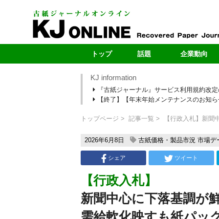
トップ
話題
企業動向
KJ information
最新号
製紙メー
『古紙ジャーナル』サービス利用規約改定
最新のお知らせ
自治体
【終了】【年末年始メンテナンスのお知らせ】1
新型コロナ
ヤードレポ
段原紙の転抄・輸出
新規ヤー
トップページ
記事一覧
【行政入札】新聞中
カーボンニュートラル
売上・扱い量ラ
2026年6月8日
古紙価格・製品市況
市場デ
シェア
ツイート
【行政入札】
新聞中心に下落基調が
需給軟化映すも紙パッ