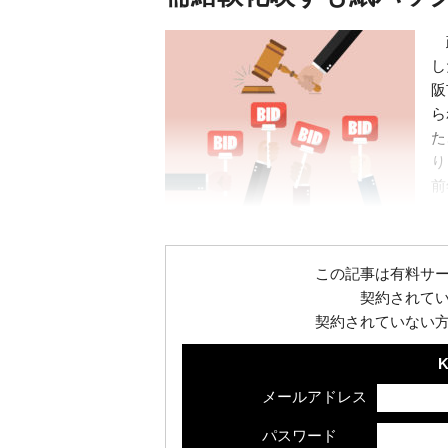
政
し
阪
ら
た
り
前
shutterstock©
この記事は有料サ
契約されて
契約されていない
K
メールアドレス
パスワード