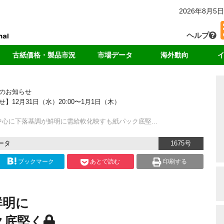
2026年8月5日
ヘルプ
古紙価格・製品市況
市場データ
海外動向
カー
国内価格
回収・消費
中国
独
のお知らせ
輸出価格
輸出量
アジア
リ
2月31日（水）20:00〜1月1日（木）
ート
製品価格
中国の輸入量
米国
ド
海外市況
各種統計データ
欧州
心に下落基調が鮮明に需給軟化映すも紙パック底堅...
ンキング
ータ
1675号
ブックマーク
あとで読む
印刷する
鮮明に
ク底堅く