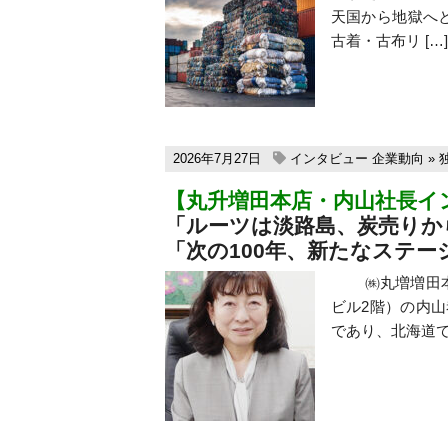
天国から地獄へ
古着・古布リ […]
2026年7月27日
インタビュー
企業動向
»
【丸升増田本店・内山社長イ
「ルーツは淡路島、炭売りか
「次の100年、新たなステー
㈱丸増増田本店（
ビル2階）の内山
であり、北海道で