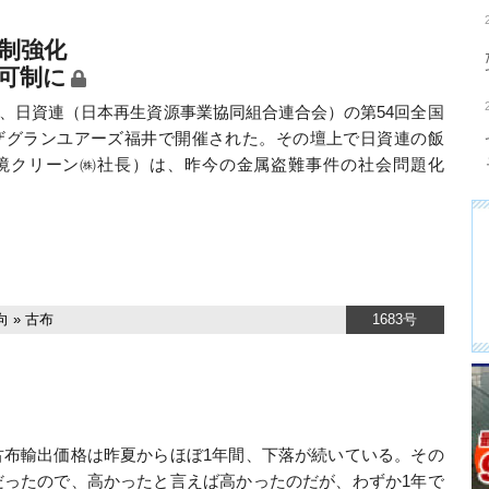
制強化
可制に
7日、日資連（日本再生資源事業協同組合連合会）の第54回全国
ザグランユアーズ福井で開催された。その壇上で日資連の飯
境クリーン㈱社長）は、昨今の金属盗難事件の社会問題化
向
»
古布
1683号
布輸出価格は昨夏からほぼ1年間、下落が続いている。その
だったので、高かったと言えば高かったのだが、わずか1年で