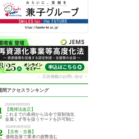
－
広告掲載のお問い合せ
－
週間アクセスランキング
2026年08月03日
【廃掃法改正】
これまでの条例から法令で規制強化
金属くず等を扱うヤードを許可制に
2026年08月03日
【古布・古着】
価格急落で業者の疲弊進む