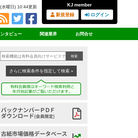
KJ member
(水曜日) 10:44更新
新規登録
ログイン
インタビュー
関連業界
お問合せ
占インタビュー
ＲＰＦ（固形燃料）
見積書・請求書依頼
検索
サイクル女子
ＰＥＴボトル
購読の申込み
業界団体挨拶
廃プラスチック
広告の申込み
さらに検索条件を指定して検索 »
講演録
鉄スクラップ
ヤードマップの申込み
家電リサイクル
古紙ジャーナルとは
古布
バックナンバーアーカイブ
古紙市場価格データベース