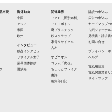
品市況
海外動向
関連業界
購読の申込み
中国
ＲＰＦ（固形燃料）
広告の申込み
アジア
ＰＥＴボトル
ヤードマップの
米国
廃プラスチック
古紙ジャーナル
欧州
鉄スクラップ
見積書・請求書
家電リサイクル
お問い合せ
インタビュー
古布
独占インタビュー
プライバシーポ
リサイクル女子
オピニオン
ヘルプ
業界団体挨拶
コラム「虎視」
古紙用語集
タ
講演録
ちょっとブレイク
古紙関連業者リ
書評
サイトマップ
編集部日記