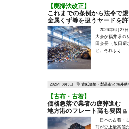
【廃掃法改正】
これまでの条例から法令で規
金属くず等を扱うヤードを許
2026年6月2
大会が福井県の
田会長（飯田環
と、それ […]
2026年8月3日
古紙価格・製品市況
海外動
【古布・古着】
価格急落で業者の疲弊進む
地方港のフレート高も要因
日本の古着・古
前が史上最高値