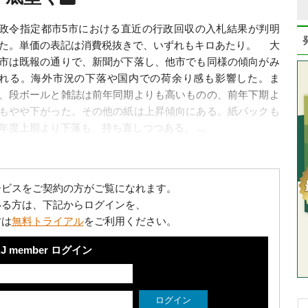
令指定都市5市における直近の行政回収の入札結果が判明
た。単価の表記は消費税抜きで、いずれもキロあたり。 大
市は既報の通りで、新聞が下落し、他市でも同様の傾向がみ
れる。海外市況の下落や国内での荷余り感も影響した。ま
、段ボールと雑誌は前年同期よりも高いものの、前年下期よ
もやや下がった。その他の紙は上昇傾向にある。紙パックも
年度上期より下落も、持ち直しつつある。 ...
ービスをご契約の方がご覧になれます。
いる方は、下記からログインを、
方は
無料トライアル
をご利用ください。
J member ログイン