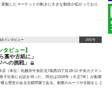
と変貌したマーケットの動きに大きな動揺が拡がっており、
独占インタビュー
1682号
ンタビュー】
ら藁や古紙に」
ジへの挑戦」
本社：札幌市中央区北7条西15丁目28-11 中央カクマン
恭子社長にお話を伺った。同社は1918年（大正7年）が創業
最も歴史がある古紙問屋である。創業のルーツや古紙を […]