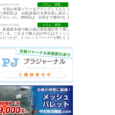
コラム「虎視」
2026年07月13日
今回の米国ツアーをアテンドしてもらっ
た津村氏は、㈱紙資源の大津社長に紹介し
てもらった。津村氏は、以前まで海外の[...]
コラム「虎視」
2026年07月06日
家庭紙市場で輸入紙の存在感が年々増し
ている。これまで輸入品の中心はティッシ
ュだったが、トイレットペーパーも勢い[...]