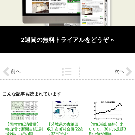
2週間の無料トライアルをどうぞ
»
前
後
前へ
次へ
の
記
事
へ
の
こんな記事も読まれています
リ
ン
ク
【国内古紙消費量】
【茨城県の古紙回
【古紙輸出価格】米
輸出増で新聞古紙1割
収】市町村合併(22市
ＯＣＣ、30ドル反落3
減雑誌古紙の国...
→32市)進む...
月中旬が価格...