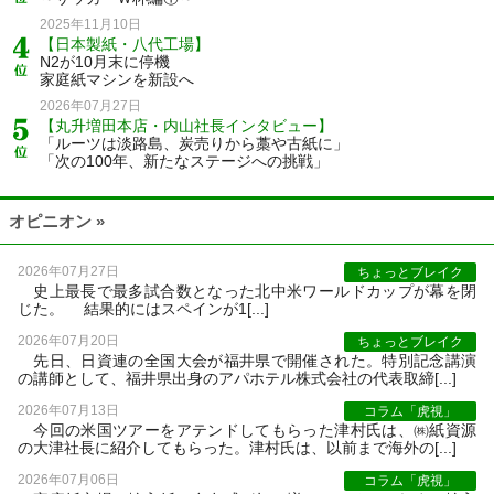
2025年11月10日
【日本製紙・八代工場】
N2が10月末に停機
家庭紙マシンを新設へ
2026年07月27日
【丸升増田本店・内山社長インタビュー】
「ルーツは淡路島、炭売りから藁や古紙に」
「次の100年、新たなステージへの挑戦」
オピニオン »
2026年07月27日
ちょっとブレイク
史上最長で最多試合数となった北中米ワールドカップが幕を閉
じた。 結果的にはスペインが1[...]
2026年07月20日
ちょっとブレイク
先日、日資連の全国大会が福井県で開催された。特別記念講演
の講師として、福井県出身のアパホテル株式会社の代表取締[...]
2026年07月13日
コラム「虎視」
今回の米国ツアーをアテンドしてもらった津村氏は、㈱紙資源
の大津社長に紹介してもらった。津村氏は、以前まで海外の[...]
2026年07月06日
コラム「虎視」