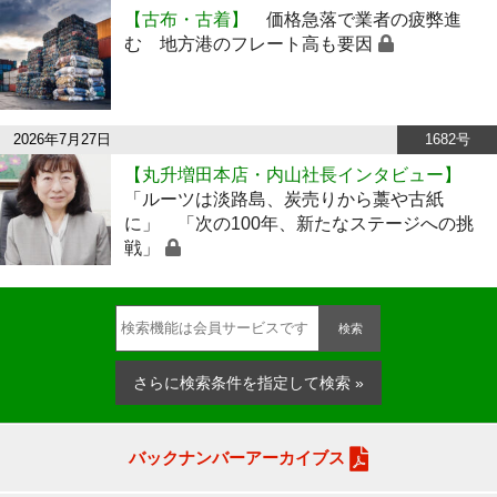
【古布・古着】
価格急落で業者の疲弊進
む 地方港のフレート高も要因
2026年7月27日
1682号
【丸升増田本店・内山社長インタビュー】
「ルーツは淡路島、炭売りから藁や古紙
に」 「次の100年、新たなステージへの挑
戦」
検索
さらに検索条件を指定して検索 »
バックナンバーアーカイブス