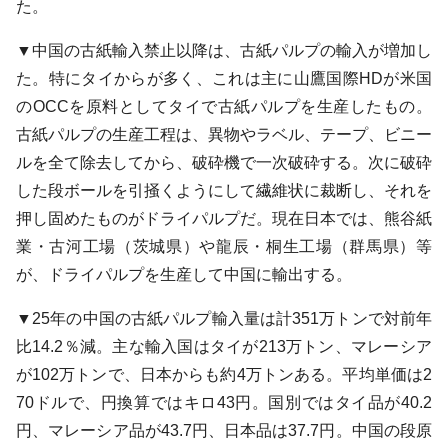
た。
▼中国の古紙輸入禁止以降は、古紙パルプの輸入が増加し
た。特にタイからが多く、これは主に山鷹国際HDが米国
のOCCを原料としてタイで古紙パルプを生産したもの。
古紙パルプの生産工程は、異物やラベル、テープ、ビニー
ルを全て除去してから、破砕機で一次破砕する。次に破砕
した段ボールを引掻くようにして繊維状に裁断し、それを
押し固めたものがドライパルプだ。現在日本では、熊谷紙
業・古河工場（茨城県）や龍辰・桐生工場（群馬県）等
が、ドライパルプを生産して中国に輸出する。
▼25年の中国の古紙パルプ輸入量は計351万トンで対前年
比14.2％減。主な輸入国はタイが213万トン、マレーシア
が102万トンで、日本からも約4万トンある。平均単価は2
70ドルで、円換算ではキロ43円。国別ではタイ品が40.2
円、マレーシア品が43.7円、日本品は37.7円。中国の段原