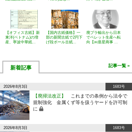
【オフィス古紙】新
【国内古紙価格】一
廃プラ輸出から日本
東洋(ベトナム)の増
部の新聞古紙で2円下
でペレット生産へ転
産、寧波中華紙...
げ段ボール古紙...
向【㈱亜星商事 ...
記事一覧 »
新着記事
2026年8月3日
1683号
【廃掃法改正】
これまでの条例から法令で
規制強化 金属くず等を扱うヤードを許可制
に
2026年8月3日
1683号