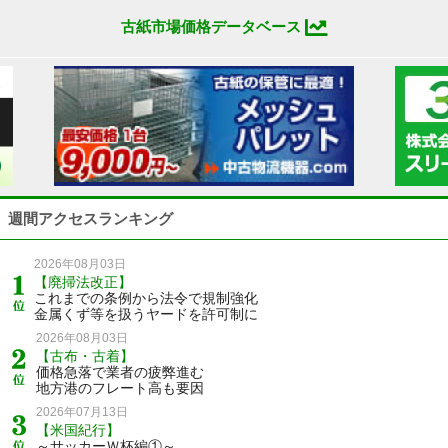
古紙市場価格データベース
週間アクセスランキング
2026年08月03日
【廃掃法改正】
これまでの条例から法令で規制強化
金属くず等を扱うヤードを許可制に
2026年08月03日
【古布・古着】
価格急落で業者の疲弊進む
地方港のフレート高も要因
2026年07月13日
【米国紀行】
～サッカーＷ杯編①～