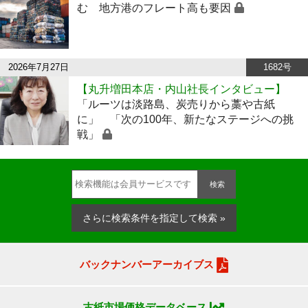
む 地方港のフレート高も要因
2026年7月27日
1682号
【丸升増田本店・内山社長インタビュー】
「ルーツは淡路島、炭売りから藁や古紙
に」 「次の100年、新たなステージへの挑
戦」
検索
さらに検索条件を指定して検索 »
バックナンバーアーカイブス
古紙市場価格データベース