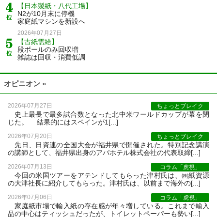
【日本製紙・八代工場】
N2が10月末に停機
家庭紙マシンを新設へ
2026年07月27日
【古紙需給】
段ボールのみ回収増
雑誌は回収・消費低調
オピニオン »
2026年07月27日
ちょっとブレイク
史上最長で最多試合数となった北中米ワールドカップが幕を閉
じた。 結果的にはスペインが1[...]
2026年07月20日
ちょっとブレイク
先日、日資連の全国大会が福井県で開催された。特別記念講演
の講師として、福井県出身のアパホテル株式会社の代表取締[...]
2026年07月13日
コラム「虎視」
今回の米国ツアーをアテンドしてもらった津村氏は、㈱紙資源
の大津社長に紹介してもらった。津村氏は、以前まで海外の[...]
2026年07月06日
コラム「虎視」
家庭紙市場で輸入紙の存在感が年々増している。これまで輸入
品の中心はティッシュだったが、トイレットペーパーも勢い[...]