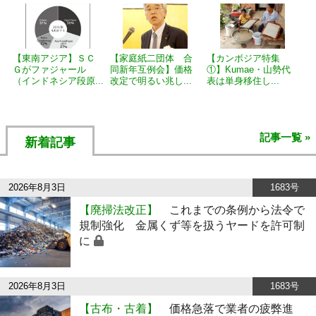
【東南アジア】ＳＣ
【家庭紙二団体 合
【カンボジア特集
Ｇがファジャール
同新年互例会】価格
①】Kumae・山勢代
（インドネシア段原...
改定で明るい兆し...
表は単身移住し...
記事一覧 »
新着記事
2026年8月3日
1683号
【廃掃法改正】
これまでの条例から法令で
規制強化 金属くず等を扱うヤードを許可制
に
2026年8月3日
1683号
【古布・古着】
価格急落で業者の疲弊進