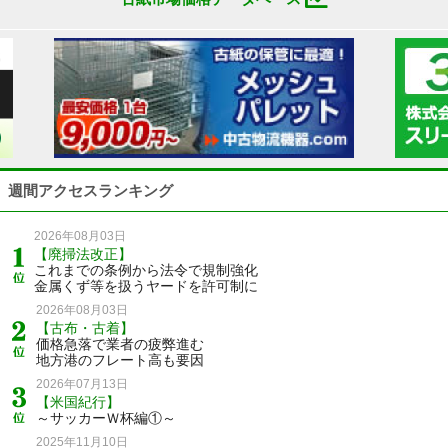
週間アクセスランキング
2026年08月03日
【廃掃法改正】
これまでの条例から法令で規制強化
金属くず等を扱うヤードを許可制に
2026年08月03日
【古布・古着】
価格急落で業者の疲弊進む
地方港のフレート高も要因
2026年07月13日
【米国紀行】
～サッカーＷ杯編①～
2025年11月10日