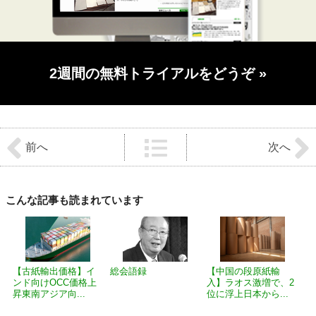
2週間の無料トライアルをどうぞ
»
前
後
前へ
次へ
の
記
事
へ
の
こんな記事も読まれています
リ
ン
ク
【古紙輸出価格】イ
総会語録
【中国の段原紙輸
ンド向けOCC価格上
入】ラオス激増で、2
昇東南アジア向...
位に浮上日本から...