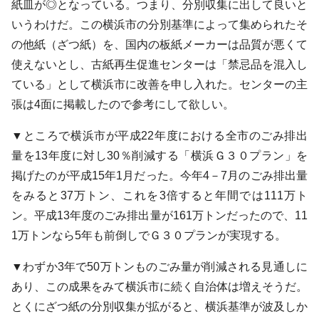
紙皿が◎となっている。つまり、分別収集に出して良いと
いうわけだ。この横浜市の分別基準によって集められたそ
の他紙（ざつ紙）を、国内の板紙メーカーは品質が悪くて
使えないとし、古紙再生促進センターは「禁忌品を混入し
ている」として横浜市に改善を申し入れた。センターの主
張は4面に掲載したので参考にして欲しい。
▼ところで横浜市が平成22年度における全市のごみ排出
量を13年度に対し30％削減する「横浜Ｇ３０プラン」を
掲げたのが平成15年1月だった。今年4－7月のごみ排出量
をみると37万トン、これを3倍すると年間では111万ト
ン。平成13年度のごみ排出量が161万トンだったので、11
1万トンなら5年も前倒しでＧ３０プランが実現する。
▼わずか3年で50万トンものごみ量が削減される見通しに
あり、この成果をみて横浜市に続く自治体は増えそうだ。
とくにざつ紙の分別収集が拡がると、横浜基準が波及しか