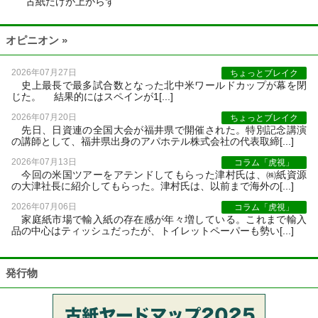
古紙だけが上がらず
オピニオン »
2026年07月27日
ちょっとブレイク
史上最長で最多試合数となった北中米ワールドカップが幕を閉
じた。 結果的にはスペインが1[...]
2026年07月20日
ちょっとブレイク
先日、日資連の全国大会が福井県で開催された。特別記念講演
の講師として、福井県出身のアパホテル株式会社の代表取締[...]
2026年07月13日
コラム「虎視」
今回の米国ツアーをアテンドしてもらった津村氏は、㈱紙資源
の大津社長に紹介してもらった。津村氏は、以前まで海外の[...]
2026年07月06日
コラム「虎視」
家庭紙市場で輸入紙の存在感が年々増している。これまで輸入
品の中心はティッシュだったが、トイレットペーパーも勢い[...]
発行物