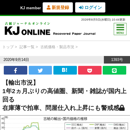
新規登録
ログイン
KJ member
2026年8月5日(水曜日) 10:44更新
トップ
記事一覧
古紙価格・製品市況
2020年9月14日
1393号
【輸出市況】
1年2ヵ月ぶりの高値圏、新聞・雑誌が国内上
回る
在庫薄で拍車、問屋仕入れ上昇にも警戒感