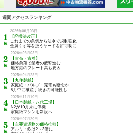
週間アクセスランキング
2026年08月03日
【廃掃法改正】
これまでの条例から法令で規制強化
金属くず等を扱うヤードを許可制に
2026年08月03日
【古布・古着】
価格急落で業者の疲弊進む
地方港のフレート高も要因
2025年04月28日
【丸住製紙】
家庭紙・パルプ・売電も断念か
5月中に破産手続きの可能性も
2025年11月10日
【日本製紙・八代工場】
N2が10月末に停機
家庭紙マシンを新設へ
2026年07月20日
【主要資源物の価格推移】
アルミ・鉄は2～3倍に