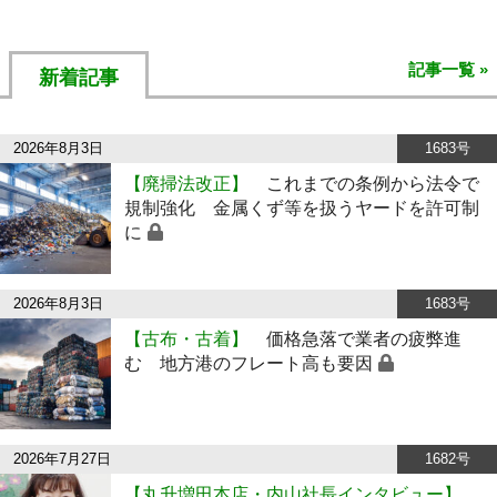
記事一覧 »
新着記事
2026年8月3日
1683号
【廃掃法改正】
これまでの条例から法令で
規制強化 金属くず等を扱うヤードを許可制
に
2026年8月3日
1683号
【古布・古着】
価格急落で業者の疲弊進
む 地方港のフレート高も要因
2026年7月27日
1682号
【丸升増田本店・内山社長インタビュー】