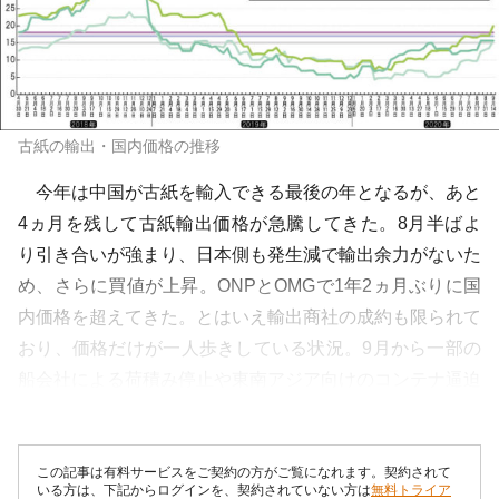
古紙の輸出・国内価格の推移
今年は中国が古紙を輸入できる最後の年となるが、あと
4ヵ月を残して古紙輸出価格が急騰してきた。8月半ばよ
り引き合いが強まり、日本側も発生減で輸出余力がないた
め、さらに買値が上昇。ONPとOMGで1年2ヵ月ぶりに国
内価格を超えてきた。とはいえ輸出商社の成約も限られて
おり、価格だけが一人歩きしている状況。9月から一部の
船会社による荷積み停止や東南アジア向けのコンテナ逼迫
も混乱を招いている。中国の駆け込...
この記事は有料サービスをご契約の方がご覧になれます。契約されて
いる方は、下記からログインを、契約されていない方は
無料トライア