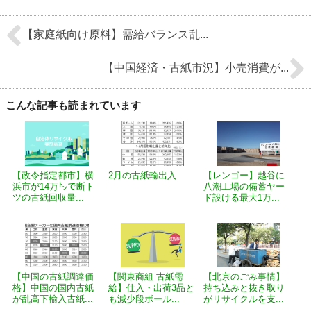
【家庭紙向け原料】需給バランス乱...
【中国経済・古紙市況】小売消費が...
こんな記事も読まれています
【政令指定都市】横
2月の古紙輸出入
【レンゴー】越谷に
浜市が14万㌧で断ト
八潮工場の備蓄ヤー
ツの古紙回収量...
ド設ける最大1万...
【中国の古紙調達価
【関東商組 古紙需
【北京のごみ事情】
格】中国の国内古紙
給】仕入・出荷3品と
持ち込みと抜き取り
が乱高下輸入古紙...
も減少段ボール...
がリサイクルを支...