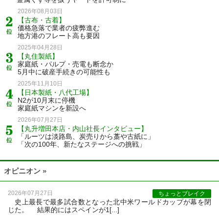
2026年08月03日
【古布・古着】
価格急落で業者の疲弊進む
地方港のフレート高も要因
2025年04月28日
【丸住製紙】
家庭紙・パルプ・売電も断念か
5月中に破産手続きの可能性も
2025年11月10日
【日本製紙・八代工場】
N2が10月末に停機
家庭紙マシンを新設へ
2026年07月27日
【丸升増田本店・内山社長インタビュー】
「ルーツは淡路島、炭売りから藁や古紙に」
「次の100年、新たなステージへの挑戦」
オピニオン »
2026年07月27日
ちょっとブレイク
史上最長で最多試合数となった北中米ワールドカップが幕を閉
じた。 結果的にはスペインが1[...]