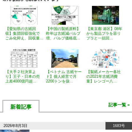
【愛知県の古紙回
【中国の製紙原料】
【東京都 港区】08年
収】集団回収強化で
昨年は古紙減パルプ
から製品プラを容リ
ごみ化抑え、回収量...
増、パルプ価格底...
プラと一括回...
【大手２社決算よ
【ベトナム 古紙ヤー
【製紙メーカー各社
り】王子・日本の売
ド】個人経営で月
の2021年古紙消費
上差4000億円超...
2200トンを扱...
量】レンゴー八...
記事一覧 »
新着記事
2026年8月3日
1683号