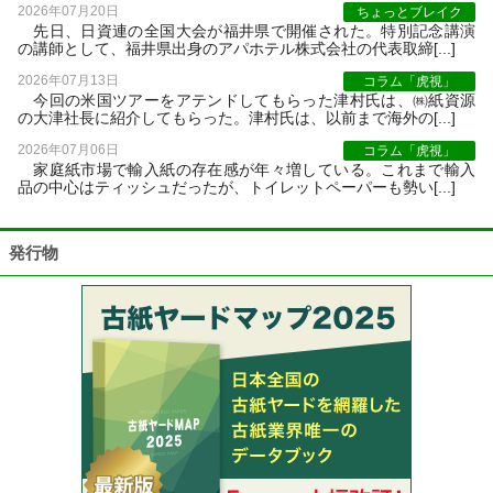
2026年07月20日
ちょっとブレイク
先日、日資連の全国大会が福井県で開催された。特別記念講演
の講師として、福井県出身のアパホテル株式会社の代表取締[...]
2026年07月13日
コラム「虎視」
今回の米国ツアーをアテンドしてもらった津村氏は、㈱紙資源
の大津社長に紹介してもらった。津村氏は、以前まで海外の[...]
2026年07月06日
コラム「虎視」
家庭紙市場で輸入紙の存在感が年々増している。これまで輸入
品の中心はティッシュだったが、トイレットペーパーも勢い[...]
発行物