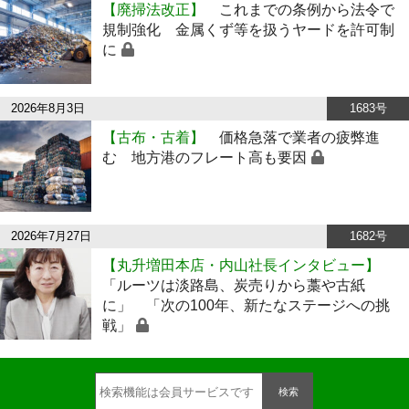
【廃掃法改正】
これまでの条例から法令で
規制強化 金属くず等を扱うヤードを許可制
に
2026年8月3日
1683号
【古布・古着】
価格急落で業者の疲弊進
む 地方港のフレート高も要因
2026年7月27日
1682号
【丸升増田本店・内山社長インタビュー】
「ルーツは淡路島、炭売りから藁や古紙
に」 「次の100年、新たなステージへの挑
戦」
検索