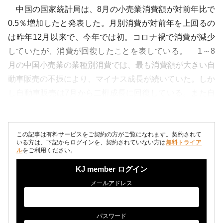
中国の国家統計局は、8月の小売業消費額が対前年比で
0.5％増加したと発表した。月別消費が対前年を上回るの
は昨年12月以来で、今年では初。コロナ禍で消費が減少
していたが、消費が回復したことを表している。 1～8
月の中国小売業の業種別消費では、最も消費額が大きい自
動車販売の不振により、マイナス成長が続いていた。しか
し自動車販売は7月から二桁成長に回復している。また自
動車同様に不振が続いていた服飾...
この記事は有料サービスをご契約の方がご覧になれます。契約されて
いる方は、下記からログインを、契約されていない方は
無料トライア
ル
をご利用ください。
KJ member ログイン
メールアドレス
パスワード