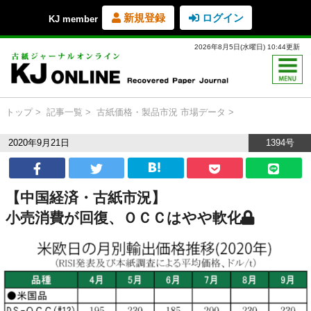
新規登録
ログイン
KJ member
2026年8月5日(水曜日) 10:44更新
トップ
記事一覧
古紙価格・製品市況
市場データ
2020年9月21日
1394号
【中国経済・古紙市況】
小売消費が回復、ＯＣＣはやや軟化