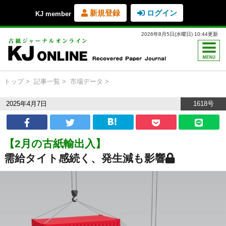
新規登録
ログイン
KJ member
2026年8月5日(水曜日) 10:44更新
トップ
記事一覧
市場データ
2025年4月7日
1618号
【2月の古紙輸出入】
需給タイト感続く、発生減も影響