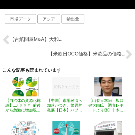
市場データ
アジア
輸出量
【古紙問屋M&A】大和...
【米欧日OCC価格】米欧品の価格...
こんな記事も読まれています
【自治体の資源化施
【中国】市場経済へ
【山發日本㈱ 坂口
設】二〇〇〇年前後
加速がつき、驚異的
健太郎氏 調査レポ
から急激に増加現...
発展【日本】バブ...
ートより③】非木...