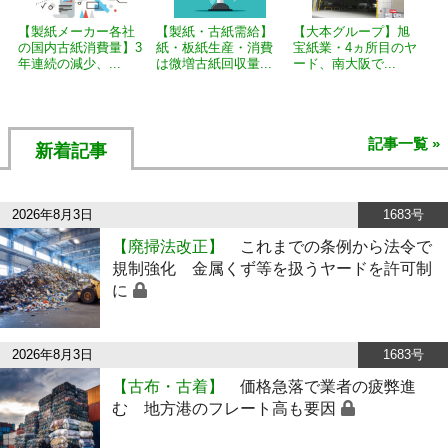
【製紙メーカー各社
【製紙・古紙需給】
【大本グループ】旭
の国内古紙消費量】3
紙・板紙生産・消費
宝紙業・4ヵ所目のヤ
年連続の減少、...
は微増古紙回収量...
ード、南大阪で...
記事一覧 »
新着記事
2026年8月3日
1683号
【廃掃法改正】
これまでの条例から法令で
規制強化 金属くず等を扱うヤードを許可制
に
2026年8月3日
1683号
【古布・古着】
価格急落で業者の疲弊進
む 地方港のフレート高も要因