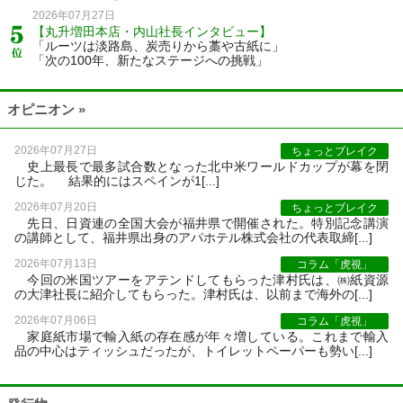
2026年07月27日
【丸升増田本店・内山社長インタビュー】
「ルーツは淡路島、炭売りから藁や古紙に」
「次の100年、新たなステージへの挑戦」
オピニオン »
2026年07月27日
ちょっとブレイク
史上最長で最多試合数となった北中米ワールドカップが幕を閉
じた。 結果的にはスペインが1[...]
2026年07月20日
ちょっとブレイク
先日、日資連の全国大会が福井県で開催された。特別記念講演
の講師として、福井県出身のアパホテル株式会社の代表取締[...]
2026年07月13日
コラム「虎視」
今回の米国ツアーをアテンドしてもらった津村氏は、㈱紙資源
の大津社長に紹介してもらった。津村氏は、以前まで海外の[...]
2026年07月06日
コラム「虎視」
家庭紙市場で輸入紙の存在感が年々増している。これまで輸入
品の中心はティッシュだったが、トイレットペーパーも勢い[...]