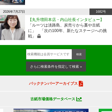
2026年7月27日
1682号
【丸升増田本店・内山社長インタビュー】
「ルーツは淡路島、炭売りから藁や古紙
に」 「次の100年、新たなステージへの挑
戦」
検索
さらに検索条件を指定して検索 »
バックナンバーアーカイブス
古紙市場価格データベース