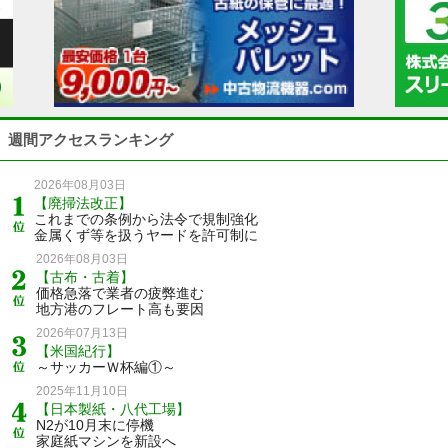
週間アクセスランキング
2026年08月03日
【廃掃法改正】
これまでの条例から法令で規制強化
金属くず等を扱うヤードを許可制に
2026年08月03日
【古布・古着】
価格急落で業者の疲弊進む
地方港のフレート高も要因
2026年07月13日
【米国紀行】
～サッカーＷ杯編①～
2025年11月10日
【日本製紙・八代工場】
N2が10月末に停機
家庭紙マシンを新設へ