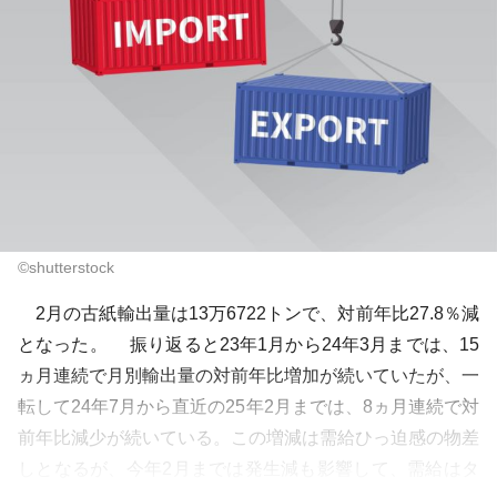
©shutterstock
2月の古紙輸出量は13万6722トンで、対前年比27.8％減
となった。 振り返ると23年1月から24年3月までは、15
ヵ月連続で月別輸出量の対前年比増加が続いていたが、一
転して24年7月から直近の25年2月までは、8ヵ月連続で対
前年比減少が続いている。この増減は需給ひっ迫感の物差
しとなるが、今年2月までは発生減も影響して、需給はタ