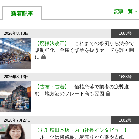
記事一覧 »
新着記事
2026年8月3日
1683号
【廃掃法改正】
これまでの条例から法令で
規制強化 金属くず等を扱うヤードを許可制
に
2026年8月3日
1683号
【古布・古着】
価格急落で業者の疲弊進
む 地方港のフレート高も要因
2026年7月27日
1682号
【丸升増田本店・内山社長インタビュー】
「ルーツは淡路島、炭売りから藁や古紙