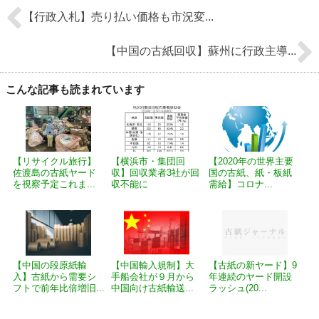
【行政入札】売り払い価格も市況変...
【中国の古紙回収】蘇州に行政主導...
こんな記事も読まれています
【リサイクル旅行】
【横浜市・集団回
【2020年の世界主要
佐渡島の古紙ヤード
収】回収業者3社が回
国の古紙、紙・板紙
を視察予定これま...
収不能に
需給】コロナ...
【中国の段原紙輸
【中国輸入規制】大
【古紙の新ヤード】9
入】古紙から需要シ
手船会社が９月から
年連続のヤード開設
フトで前年比倍増旧...
中国向け古紙輸送...
ラッシュ(20...