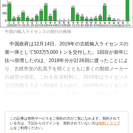
中国の輸入ライセンスの発行の推移
中国政府は12月14日、2019年の古紙輸入ライセンスの
第一弾として503万5,000トンを交付した。1回目が前年に
比べ倍増したのは、2018年分が計26回に渡ったことによ
り、古紙市況の乱高下を招くとともに多くの製紙メーカー
の経営が混乱。これを反省材料に、2019年はライセンス
交付回数を大きく削減するためだ。2019年のライセンス
交付は計4回程度に絞られ、総量としても4割ほど減って
いく見通し。 ...
この記事は有料サービスをご契約の方がご覧になれます。契約されて
いる方は、下記からログインを、契約されていない方は
無料トライア
ル
をご利用ください。