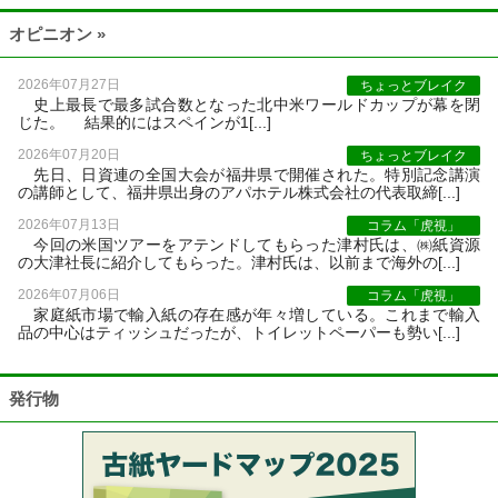
オピニオン »
2026年07月27日
ちょっとブレイク
史上最長で最多試合数となった北中米ワールドカップが幕を閉
じた。 結果的にはスペインが1[...]
2026年07月20日
ちょっとブレイク
先日、日資連の全国大会が福井県で開催された。特別記念講演
の講師として、福井県出身のアパホテル株式会社の代表取締[...]
2026年07月13日
コラム「虎視」
今回の米国ツアーをアテンドしてもらった津村氏は、㈱紙資源
の大津社長に紹介してもらった。津村氏は、以前まで海外の[...]
2026年07月06日
コラム「虎視」
家庭紙市場で輸入紙の存在感が年々増している。これまで輸入
品の中心はティッシュだったが、トイレットペーパーも勢い[...]
発行物