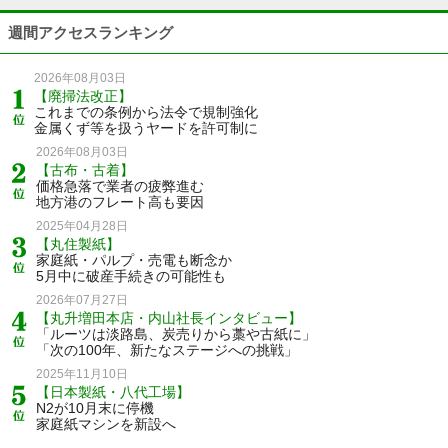
週間アクセスランキング
2026年08月03日
【廃掃法改正】
これまでの条例から法令で規制強化
金属くず等を扱うヤードを許可制に
2026年08月03日
【古布・古着】
価格急落で業者の疲弊進む
地方港のフレート高も要因
2025年04月28日
【丸住製紙】
家庭紙・パルプ・売電も断念か
5月中に破産手続きの可能性も
2026年07月27日
【丸升増田本店・内山社長インタビュー】
「ルーツは淡路島、炭売りから藁や古紙に」
「次の100年、新たなステージへの挑戦」
2025年11月10日
【日本製紙・八代工場】
N2が10月末に停機
家庭紙マシンを新設へ