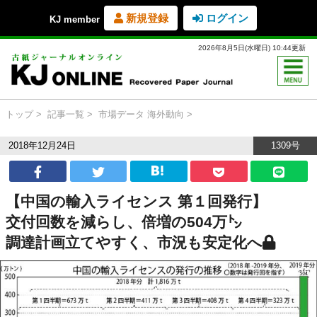
新規登録
ログイン
KJ member
2026年8月5日(水曜日) 10:44更新
トップ
記事一覧
市場データ
海外動向
2018年12月24日
1309号
【中国の輸入ライセンス 第１回発行】
交付回数を減らし、倍増の504万㌧
調達計画立てやすく、市況も安定化へ