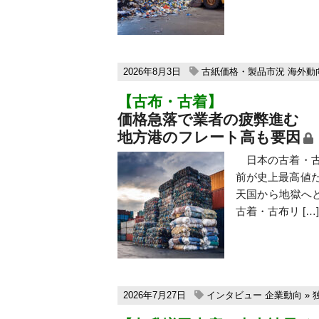
2026年8月3日
古紙価格・製品市況
海外動
【古布・古着】
価格急落で業者の疲弊進む
地方港のフレート高も要因
日本の古着・古
前が史上最高値
天国から地獄へ
古着・古布リ […]
2026年7月27日
インタビュー
企業動向
»