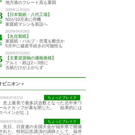
地方港のフレート高も要因
2025年11月10日
【日本製紙・八代工場】
N2が10月末に停機
家庭紙マシンを新設へ
2025年04月28日
【丸住製紙】
家庭紙・パルプ・売電も断念か
5月中に破産手続きの可能性も
2026年07月20日
【主要資源物の価格推移】
アルミ・鉄は2～3倍に
古紙だけが上がらず
オピニオン »
ちょっとブレイク
2026年07月27日
史上最長で最多試合数となった北中米ワ
ールドカップが幕を閉じた。 結果的には
スペインが1[...]
ちょっとブレイク
2026年07月20日
先日、日資連の全国大会が福井県で開催
された。特別記念講演の講師として、福井