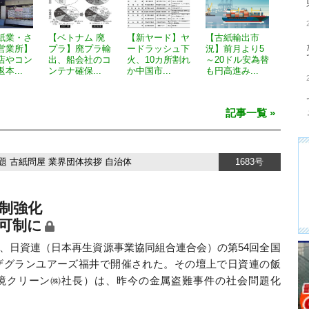
紙業・さ
【ベトナム 廃
【新ヤード】ヤ
【古紙輸出市
営業所】
プラ】廃プラ輸
ードラッシュ下
況】前月より5
店やコン
出、船会社のコ
火、10カ所割れ
～20ドル安為替
本...
ンテナ確保...
か中国市...
も円高進み...
記事一覧 »
題
古紙問屋
業界団体挨拶
自治体
1683号
制強化
可制に
7日、日資連（日本再生資源事業協同組合連合会）の第54回全国
ザグランユアーズ福井で開催された。その壇上で日資連の飯
境クリーン㈱社長）は、昨今の金属盗難事件の社会問題化