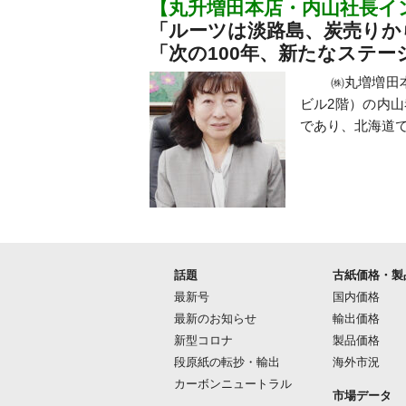
【丸升増田本店・内山社長イ
「ルーツは淡路島、炭売りか
「次の100年、新たなステー
㈱丸増増田本店（
ビル2階）の内山
であり、北海道で
話題
古紙価格・製
最新号
国内価格
最新のお知らせ
輸出価格
新型コロナ
製品価格
段原紙の転抄・輸出
海外市況
カーボンニュートラル
市場データ