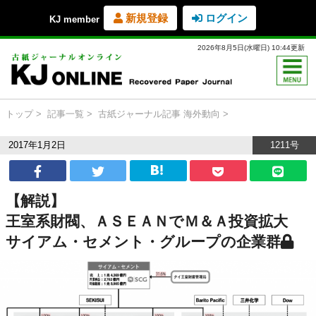
新規登録
ログイン
KJ member
2026年8月5日(水曜日) 10:44更新
トップ
記事一覧
古紙ジャーナル記事
海外動向
2017年1月2日
1211号
【解説】
王室系財閥、ＡＳＥＡＮでＭ＆Ａ投資拡大
サイアム・セメント・グループの企業群