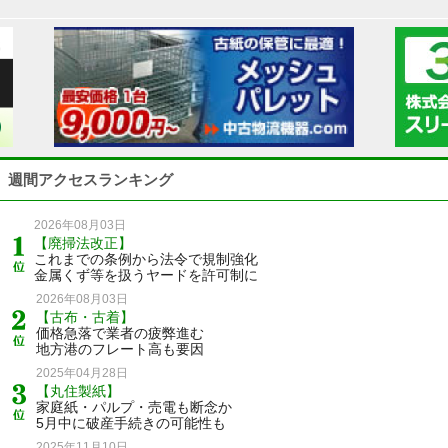
週間アクセスランキング
2026年08月03日
【廃掃法改正】
これまでの条例から法令で規制強化
金属くず等を扱うヤードを許可制に
2026年08月03日
【古布・古着】
価格急落で業者の疲弊進む
地方港のフレート高も要因
2025年04月28日
【丸住製紙】
家庭紙・パルプ・売電も断念か
5月中に破産手続きの可能性も
2025年11月10日