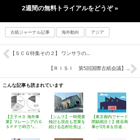
2週間の無料トライアルをどうぞ
»
古紙ジャーナル記事
海外動向
アジア
【ＳＣＧ特集その２】 ワンサラの...
【ＲＩＳＩ 第5回国際古紙会議】...
こんな記事も読まれています
【王子ＨＤ 海外事
【シムラ】一時廃業
【東京都内でヤード
業】マレーシアのＧ
検討も現在も営業を
閉鎖相次ぐ】梶谷商
ＳＰＰで45万㌧...
続ける志村社長は...
事が3月末を目途...