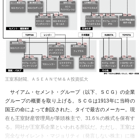
王室系財閥、ＡＳＥＡＮでＭ＆Ａ投資拡大
サイアム・セメント・グループ（以下、ＳＣＧ）の企業
グループの概要を取り上げる。ＳＣＧは1913年に当時の
国王の命によって創設された、タイで最古のメーカー。現
在も王室財産管理局が筆頭株主で、31.6％の株式を保有す
る。同社が王室系企業といわれる所以だ。ただし、王室は
完全なサイレント・マジョリティ（発言しない株主）に徹