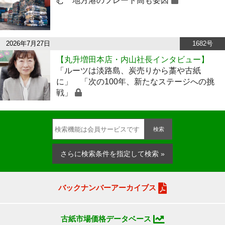
む 地方港のフレート高も要因
2026年7月27日
1682号
【丸升増田本店・内山社長インタビュー】
「ルーツは淡路島、炭売りから藁や古紙
に」 「次の100年、新たなステージへの挑
戦」
検索
さらに検索条件を指定して検索 »
バックナンバーアーカイブス
古紙市場価格データベース