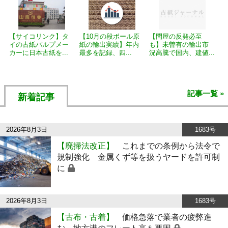
【サイコリンク】タ
【10月の段ボール原
【問屋の反発必至
イの古紙パルプメー
紙の輸出実績】年内
も】未曽有の輸出市
カーに日本古紙を...
最多を記録、四...
況高騰で国内、建値...
記事一覧 »
新着記事
2026年8月3日
1683号
【廃掃法改正】
これまでの条例から法令で
規制強化 金属くず等を扱うヤードを許可制
に
2026年8月3日
1683号
【古布・古着】
価格急落で業者の疲弊進