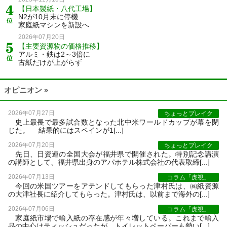
【日本製紙・八代工場】
N2が10月末に停機
家庭紙マシンを新設へ
2026年07月20日
【主要資源物の価格推移】
アルミ・鉄は2～3倍に
古紙だけが上がらず
オピニオン »
2026年07月27日
ちょっとブレイク
史上最長で最多試合数となった北中米ワールドカップが幕を閉
じた。 結果的にはスペインが1[...]
2026年07月20日
ちょっとブレイク
先日、日資連の全国大会が福井県で開催された。特別記念講演
の講師として、福井県出身のアパホテル株式会社の代表取締[...]
2026年07月13日
コラム「虎視」
今回の米国ツアーをアテンドしてもらった津村氏は、㈱紙資源
の大津社長に紹介してもらった。津村氏は、以前まで海外の[...]
2026年07月06日
コラム「虎視」
家庭紙市場で輸入紙の存在感が年々増している。これまで輸入
品の中心はティッシュだったが、トイレットペーパーも勢い[...]