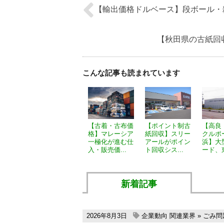
【輸出価格ドルベース】段ボール・雑誌と
【秋田県の古紙回収
こんな記事も読まれています
【古着・古布価
【ポイント制古
【高良
格】マレーシア
紙回収】スリー
クルポ
一極化が進む仕
アールがポイン
浜】大
入・販売価...
ト回収シス...
ード、東
新着記事
2026年8月3日
企業動向
関連業界
»
ごみ問