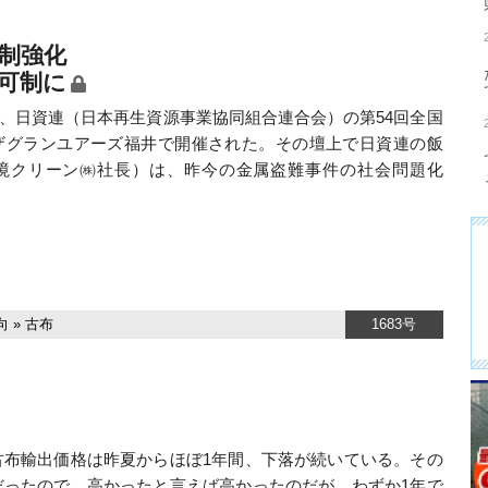
制強化
可制に
7日、日資連（日本再生資源事業協同組合連合会）の第54回全国
ザグランユアーズ福井で開催された。その壇上で日資連の飯
境クリーン㈱社長）は、昨今の金属盗難事件の社会問題化
向
»
古布
1683号
布輸出価格は昨夏からほぼ1年間、下落が続いている。その
だったので、高かったと言えば高かったのだが、わずか1年で