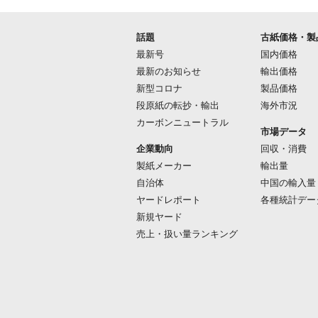
話題
古紙価格・製
最新号
国内価格
最新のお知らせ
輸出価格
新型コロナ
製品価格
段原紙の転抄・輸出
海外市況
カーボンニュートラル
市場データ
企業動向
回収・消費
製紙メーカー
輸出量
自治体
中国の輸入量
ヤードレポート
各種統計デー
新規ヤード
売上・扱い量ランキング