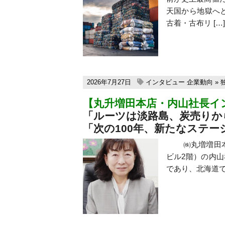
天国から地獄へ
古着・古布リ […]
2026年7月27日
インタビュー
企業動向
»
【丸升増田本店・内山社長イ
「ルーツは淡路島、炭売りか
「次の100年、新たなステー
㈱丸増増田本店（
ビル2階）の内山
であり、北海道で