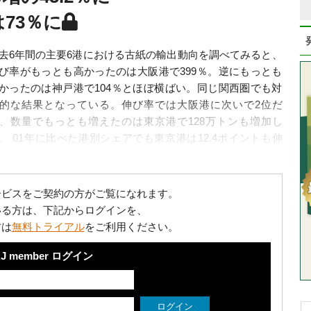
73％に
去6年間の主要6港における古紙の輸出動向を調べてみると、
び率がもっとも高かったのは大阪港で399％。逆にもっとも
かったのは神戸港で104％とほぼ横ばい。同じ関西圏でも対
的な結果となっている。伸び率では大阪港に次いで2位だ
、数量でもっとも増えたのは東京港で128万トンも増加し
。 01年に比べた港別シェアでも東京港は12.4ポイントも伸
、06年は45.2％になった。横浜と併せた両港...
ービスをご契約の方がご覧になれます。
いる方は、下記からログインを、
方は
無料トライアル
をご利用ください。
J member ログイン