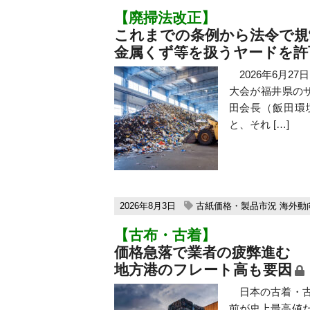
【廃掃法改正】
これまでの条例から法令で規
金属くず等を扱うヤードを許
2026年6月2
大会が福井県の
田会長（飯田環
と、それ […]
2026年8月3日
古紙価格・製品市況
海外動
【古布・古着】
価格急落で業者の疲弊進む
地方港のフレート高も要因
日本の古着・古
前が史上最高値