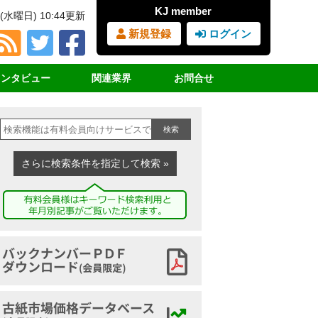
KJ member
(水曜日) 10:44更新
新規登録
ログイン
インタビュー
関連業界
お問合せ
占インタビュー
ＲＰＦ（固形燃料）
見積書・請求書依頼
検索
サイクル女子
ＰＥＴボトル
購読の申込み
業界団体挨拶
廃プラスチック
広告の申込み
さらに検索条件を指定して検索 »
講演録
鉄スクラップ
ヤードマップの申込み
家電リサイクル
古紙ジャーナルとは
古布
バックナンバーアーカイブ
古紙市場価格データベース