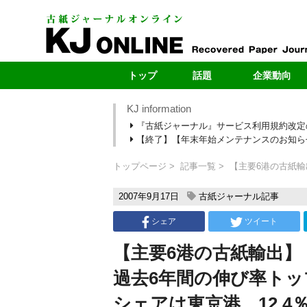
トップ
話題
企業動向
KJ information
最新号
製紙メー
『古紙ジャーナル』サービス利用規約改定
最新のお知らせ
自治体
【終了】【年末年始メンテナンスのお知らせ】1
新型コロナ
ヤードレポ
段原紙の転抄・輸出
新規ヤー
トップページ
記事一覧
【主要6港の古紙輸
カーボンニュートラル
売上・扱い量ラ
2007年9月17日
古紙ジャーナル記事
シェア
ツイート
【主要6港の古紙輸出】
過去6年間の伸び率トッ
シェアは東京港、12.4％