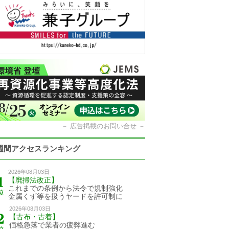
－
広告掲載のお問い合せ
－
週間アクセスランキング
2026年08月03日
【廃掃法改正】
これまでの条例から法令で規制強化
金属くず等を扱うヤードを許可制に
2026年08月03日
【古布・古着】
価格急落で業者の疲弊進む