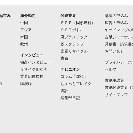
品市況
海外動向
関連業界
購読の申込み
中国
ＲＰＦ（固形燃料）
広告の申込み
アジア
ＰＥＴボトル
ヤードマップの
米国
廃プラスチック
古紙ジャーナル
欧州
鉄スクラップ
見積書・請求書
家電リサイクル
お問い合せ
インタビュー
古布
独占インタビュー
プライバシーポ
リサイクル女子
オピニオン
ヘルプ
業界団体挨拶
コラム「虎視」
古紙用語集
タ
講演録
ちょっとブレイク
古紙関連業者リ
書評
サイトマップ
編集部日記