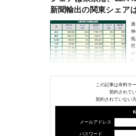
新聞輸出の関東シェアは
過
伸
低
照
が
た
び
この記事は有料サ
契約されて
契約されていない
K
メールアドレス
パスワード