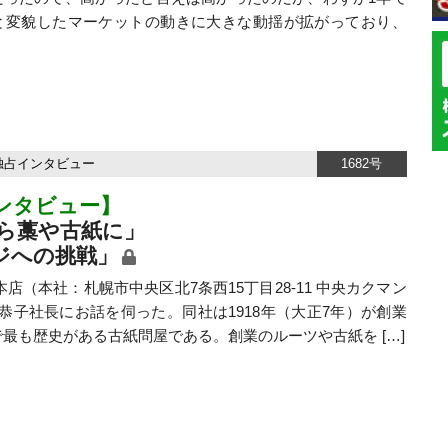
と変貌したマーケットの動きに大きな動揺が拡がっており、
独占インタビュー
1682号
ンタビュー】
ら藁や古紙に」
ジへの挑戦」
本社：札幌市中央区北7条西15丁目28-11 中央カクマン
恭子社長にお話を伺った。同社は1918年（大正7年）が創業
最も歴史がある古紙問屋である。創業のルーツや古紙を […]