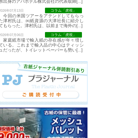
県出身のアパホテル株式会社の代表取締[...]
コラム「虎視」
2026年07月13日
今回の米国ツアーをアテンドしてもらっ
た津村氏は、㈱紙資源の大津社長に紹介し
てもらった。津村氏は、以前まで海外の[...]
コラム「虎視」
2026年07月06日
家庭紙市場で輸入紙の存在感が年々増し
ている。これまで輸入品の中心はティッシ
ュだったが、トイレットペーパーも勢い[...]