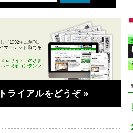
て1992年に創刊。
やマーケット動向を
line サイト上のさま
ンバー限定コンテンツ
料トライアルをどうぞ
»