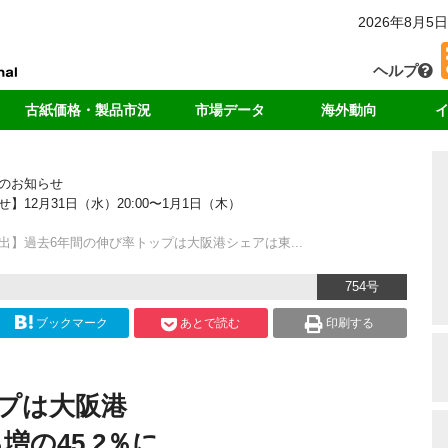
2026年8月5日
ヘルプ
古紙価格・製品市況
市場データ
海外動向
カー
国内価格
回収・消費
中国
独
のお知らせ
輸出価格
輸出量
アジア
リ
2月31日（水）20:00〜1月1日（木）
ート
製品価格
中国の輸入量
米国
ド
海外市況
各種統計データ
欧州
出】過去6年間の伸び率トップは大阪港シェアは東...
ンキング
754号
ブックマーク
あとで読む
印刷する
プは大阪港
増の45.2％に