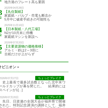
地方港のフレート高も要因
2025年04月28日
【丸住製紙】
家庭紙・パルプ・売電も断念か
5月中に破産手続きの可能性も
2025年11月10日
【日本製紙・八代工場】
N2が10月末に停機
家庭紙マシンを新設へ
2026年07月20日
【主要資源物の価格推移】
アルミ・鉄は2～3倍に
古紙だけが上がらず
オピニオン »
ちょっとブレイク
2026年07月27日
史上最長で最多試合数となった北中米ワ
ールドカップが幕を閉じた。 結果的には
スペインが1[...]
ちょっとブレイク
2026年07月20日
先日、日資連の全国大会が福井県で開催
された。特別記念講演の講師として、福井