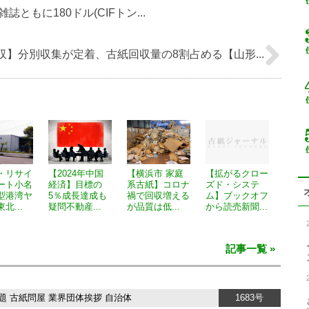
もに180ドル(CIFトン...
】分別収集が定着、古紙回収量の8割占める【山形...
・リサイ
【2024年中国
【横浜市 家庭
【拡がるクロー
ート小名
経済】目標の
系古紙】コロナ
ズド・システ
型港湾ヤ
5％成長達成も
禍で回収増える
ム】ブックオフ
北...
疑問不動産...
が品質は低...
から読売新聞...
記事一覧 »
題
古紙問屋
業界団体挨拶
自治体
1683号