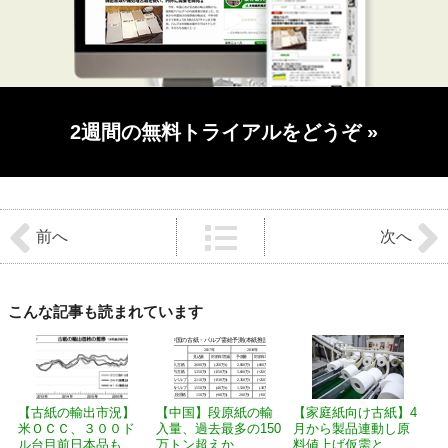
2週間の無料トライアルをどうぞ
»
前
後
前へ
次へ
の
記
事
へ
の
こんな記事も読まれています
リ
ン
ク
【古紙の輸出市況】
【中国】段原紙の輸
【家庭紙向け古紙】4
米ＯＣＣ、３００ド
入量、過去最多の150
月から製品連動し原
ル台目前日本品も...
万トン超えか...
料値上げ仮需と...