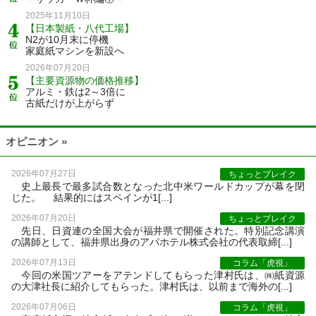
2025年11月10日
【日本製紙・八代工場】
N2が10月末に停機
家庭紙マシンを新設へ
2026年07月20日
【主要資源物の価格推移】
アルミ・鉄は2～3倍に
古紙だけが上がらず
オピニオン »
2026年07月27日
ちょっとブレイク
史上最長で最多試合数となった北中米ワールドカップが幕を閉
じた。 結果的にはスペインが1[...]
2026年07月20日
ちょっとブレイク
先日、日資連の全国大会が福井県で開催された。特別記念講演
の講師として、福井県出身のアパホテル株式会社の代表取締[...]
2026年07月13日
コラム「虎視」
今回の米国ツアーをアテンドしてもらった津村氏は、㈱紙資源
の大津社長に紹介してもらった。津村氏は、以前まで海外の[...]
2026年07月06日
コラム「虎視」