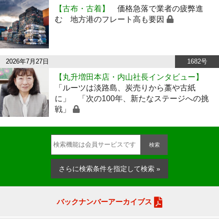
【古布・古着】
価格急落で業者の疲弊進
む 地方港のフレート高も要因
2026年7月27日
1682号
【丸升増田本店・内山社長インタビュー】
「ルーツは淡路島、炭売りから藁や古紙
に」 「次の100年、新たなステージへの挑
戦」
検索
さらに検索条件を指定して検索 »
バックナンバーアーカイブス