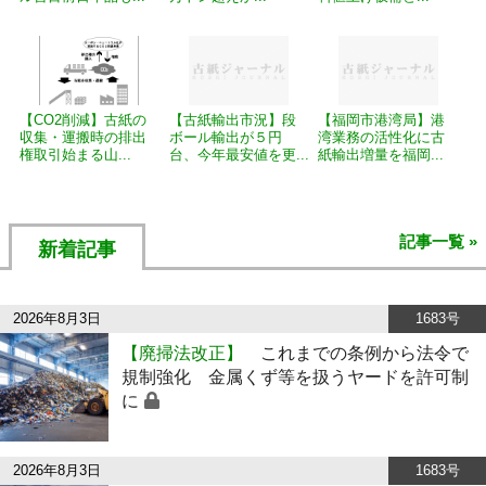
【CO2削減】古紙の
【古紙輸出市況】段
【福岡市港湾局】港
収集・運搬時の排出
ボール輸出が５円
湾業務の活性化に古
権取引始まる山...
台、今年最安値を更...
紙輸出増量を福岡...
記事一覧 »
新着記事
2026年8月3日
1683号
【廃掃法改正】
これまでの条例から法令で
規制強化 金属くず等を扱うヤードを許可制
に
2026年8月3日
1683号