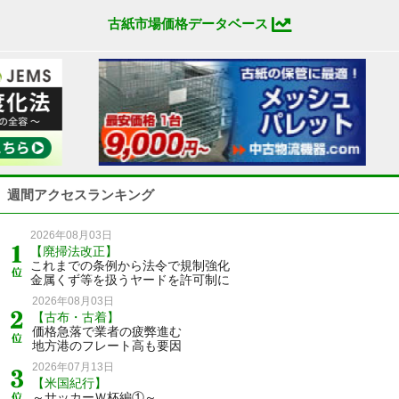
古紙市場価格データベース
週間アクセスランキング
2026年08月03日
【廃掃法改正】
これまでの条例から法令で規制強化
金属くず等を扱うヤードを許可制に
2026年08月03日
【古布・古着】
価格急落で業者の疲弊進む
地方港のフレート高も要因
2026年07月13日
【米国紀行】
～サッカーＷ杯編①～