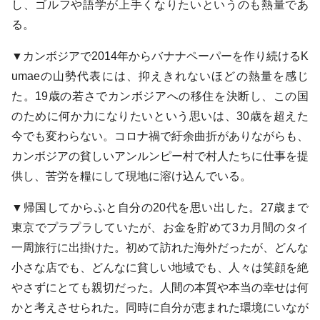
し、ゴルフや語学が上手くなりたいというのも熱量であ
る。
▼カンボジアで2014年からバナナペーパーを作り続けるK
umaeの山勢代表には、抑えきれないほどの熱量を感じ
た。19歳の若さでカンボジアへの移住を決断し、この国
のために何か力になりたいという思いは、30歳を超えた
今でも変わらない。コロナ禍で紆余曲折がありながらも、
カンボジアの貧しいアンルンピー村で村人たちに仕事を提
供し、苦労を糧にして現地に溶け込んでいる。
▼帰国してからふと自分の20代を思い出した。27歳まで
東京でプラプラしていたが、お金を貯めて3カ月間のタイ
一周旅行に出掛けた。初めて訪れた海外だったが、どんな
小さな店でも、どんなに貧しい地域でも、人々は笑顔を絶
やさずにとても親切だった。人間の本質や本当の幸せは何
かと考えさせられた。同時に自分が恵まれた環境にいなが