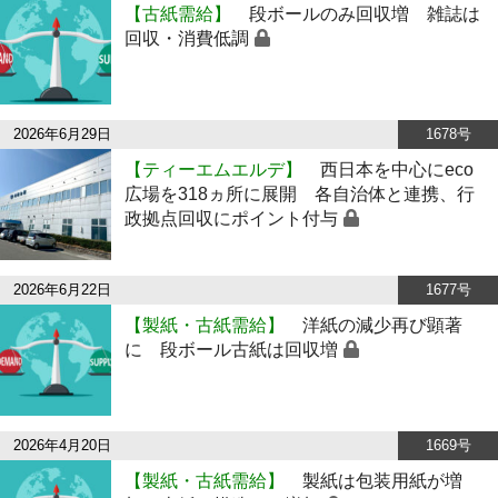
【古紙需給】
段ボールのみ回収増 雑誌は
回収・消費低調
2026年6月29日
1678号
【ティーエムエルデ】
西日本を中心にeco
広場を318ヵ所に展開 各自治体と連携、行
政拠点回収にポイント付与
2026年6月22日
1677号
【製紙・古紙需給】
洋紙の減少再び顕著
に 段ボール古紙は回収増
2026年4月20日
1669号
【製紙・古紙需給】
製紙は包装用紙が増