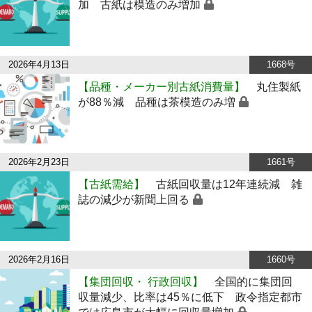
加 古紙は模造のみ増加
2026年4月13日
1668号
【品種・メーカー別古紙消費量】
丸住製紙
が88％減 品種は茶模造のみ増
2026年2月23日
1661号
【古紙需給】
古紙回収量は12年連続減 雑
誌の減少が新聞上回る
2026年2月16日
1660号
【集団回収・ 行政回収】
全国的に集団回
収量減少、比率は45％に低下 政令指定都市