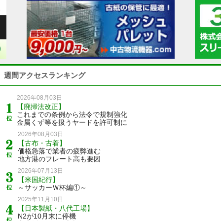
週間アクセスランキング
2026年08月03日
【廃掃法改正】
これまでの条例から法令で規制強化
金属くず等を扱うヤードを許可制に
2026年08月03日
【古布・古着】
価格急落で業者の疲弊進む
地方港のフレート高も要因
2026年07月13日
【米国紀行】
～サッカーＷ杯編①～
2025年11月10日
【日本製紙・八代工場】
N2が10月末に停機