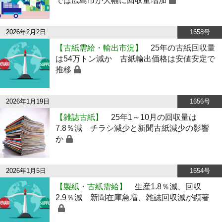
では広島市が大幅に回収量増加
2026年2月2日
1658号
【古紙需給・輸出市況】
25年の古紙回収量
は54万トン減か 古紙輸出価格は安値安定で
推移
2026年1月19日
1656号
【雑誌古紙】
25年1～10月の回収量は
7.8％減 チラシ減少と新聞古紙減少の影響
か
2026年1月5日
1654号
【製紙・古紙需給】
生産1.8％減、回収
2.9％減 新聞在庫急増、雑誌回収減が顕著