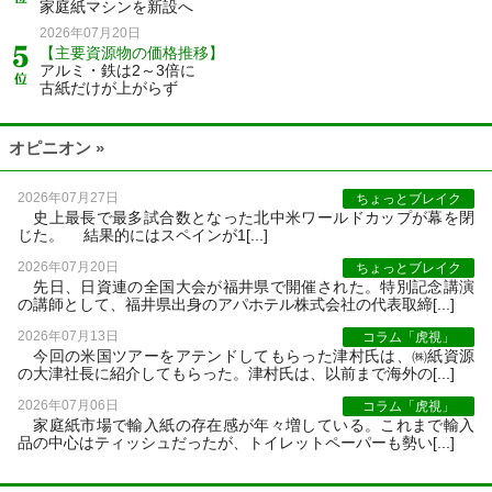
家庭紙マシンを新設へ
2026年07月20日
【主要資源物の価格推移】
アルミ・鉄は2～3倍に
古紙だけが上がらず
オピニオン »
2026年07月27日
ちょっとブレイク
史上最長で最多試合数となった北中米ワールドカップが幕を閉
じた。 結果的にはスペインが1[...]
2026年07月20日
ちょっとブレイク
先日、日資連の全国大会が福井県で開催された。特別記念講演
の講師として、福井県出身のアパホテル株式会社の代表取締[...]
2026年07月13日
コラム「虎視」
今回の米国ツアーをアテンドしてもらった津村氏は、㈱紙資源
の大津社長に紹介してもらった。津村氏は、以前まで海外の[...]
2026年07月06日
コラム「虎視」
家庭紙市場で輸入紙の存在感が年々増している。これまで輸入
品の中心はティッシュだったが、トイレットペーパーも勢い[...]