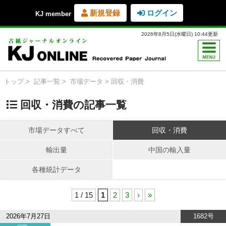
新規登録
ログイン
KJ member
2026年8月5日(水曜日) 10:44更新
トップ
記事一覧
市場データ
回収・消費
回収・消費の記事一覧
市場データすべて
回収・消費
輸出量
中国の輸入量
各種統計データ
1 / 15
1
2
3
›
»
2026年7月27日
1682号