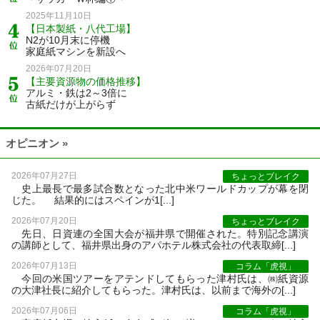
2025年11月10日
【日本製紙・八代工場】
N2が10月末に停機
家庭紙マシンを新設へ
2026年07月20日
【主要資源物の価格推移】
アルミ・鉄は2～3倍に
古紙だけが上がらず
オピニオン »
2026年07月27日
ちょっとブレイク
史上最長で最多試合数となった北中米ワールドカップが幕を閉
じた。 結果的にはスペインが1[...]
2026年07月20日
ちょっとブレイク
先日、日資連の全国大会が福井県で開催された。特別記念講演
の講師として、福井県出身のアパホテル株式会社の代表取締[...]
2026年07月13日
コラム「虎視」
今回の米国ツアーをアテンドしてもらった津村氏は、㈱紙資源
の大津社長に紹介してもらった。津村氏は、以前まで海外の[...]
2026年07月06日
コラム「虎視」