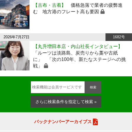
【古布・古着】
価格急落で業者の疲弊進
む 地方港のフレート高も要因
2026年7月27日
1682号
【丸升増田本店・内山社長インタビュー】
「ルーツは淡路島、炭売りから藁や古紙
に」 「次の100年、新たなステージへの挑
戦」
検索
さらに検索条件を指定して検索 »
バックナンバーアーカイブス