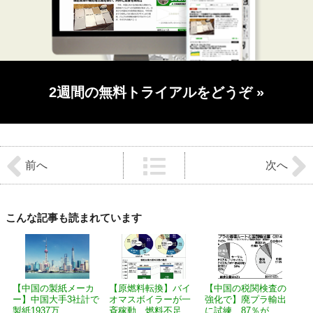
2週間の無料トライアルをどうぞ
»
前
後
前へ
次へ
の
記
事
へ
の
こんな記事も読まれています
リ
ン
ク
【中国の製紙メーカ
【原燃料転換】バイ
【中国の税関検査の
ー】中国大手3社計で
オマスボイラーが一
強化で】廃プラ輸出
製紙1937万...
斉稼動、燃料不足...
に試練、87％が...