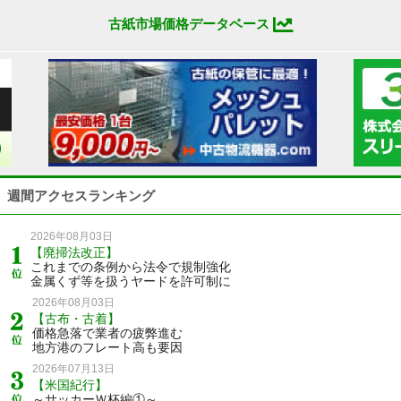
古紙市場価格データベース
週間アクセスランキング
2026年08月03日
【廃掃法改正】
これまでの条例から法令で規制強化
金属くず等を扱うヤードを許可制に
2026年08月03日
【古布・古着】
価格急落で業者の疲弊進む
地方港のフレート高も要因
2026年07月13日
【米国紀行】
～サッカーＷ杯編①～