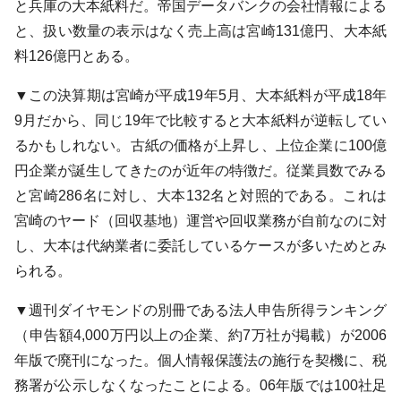
と兵庫の大本紙料だ。帝国データバンクの会社情報による
と、扱い数量の表示はなく売上高は宮崎131億円、大本紙
料126億円とある。
▼この決算期は宮崎が平成19年5月、大本紙料が平成18年
9月だから、同じ19年で比較すると大本紙料が逆転してい
るかもしれない。古紙の価格が上昇し、上位企業に100億
円企業が誕生してきたのが近年の特徴だ。従業員数でみる
と宮崎286名に対し、大本132名と対照的である。これは
宮崎のヤード（回収基地）運営や回収業務が自前なのに対
し、大本は代納業者に委託しているケースが多いためとみ
られる。
▼週刊ダイヤモンドの別冊である法人申告所得ランキング
（申告額4,000万円以上の企業、約7万社が掲載）が2006
年版で廃刊になった。個人情報保護法の施行を契機に、税
務署が公示しなくなったことによる。06年版では100社足