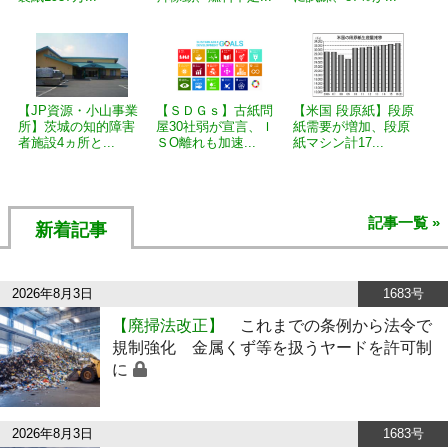
【JP資源・小山事業
【ＳＤＧｓ】古紙問
【米国 段原紙】段原
所】茨城の知的障害
屋30社弱が宣言、Ｉ
紙需要が増加、段原
者施設4ヵ所と...
ＳО離れも加速...
紙マシン計17...
記事一覧 »
新着記事
2026年8月3日
1683号
【廃掃法改正】
これまでの条例から法令で
規制強化 金属くず等を扱うヤードを許可制
に
2026年8月3日
1683号