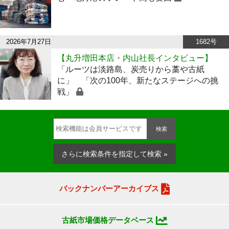
2026年7月27日
1682号
【丸升増田本店・内山社長インタビュー】
「ルーツは淡路島、炭売りから藁や古紙
に」 「次の100年、新たなステージへの挑
戦」
検索
さらに検索条件を指定して検索 »
バックナンバーアーカイブス
古紙市場価格データベース