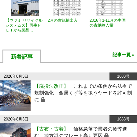
【ウツミ リサイクル
2月の古紙輸出入
2016年1-11月の中国
システムズ】再生Ｐ
の古紙輸入量
ＥＴから製品...
記事一覧 »
新着記事
2026年8月3日
1683号
【廃掃法改正】
これまでの条例から法令で
規制強化 金属くず等を扱うヤードを許可制
に
2026年8月3日
1683号
【古布・古着】
価格急落で業者の疲弊進
む 地方港のフレート高も要因