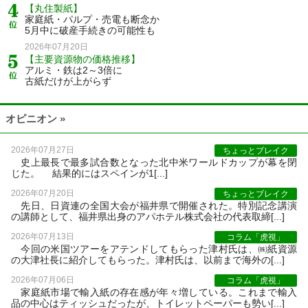
【丸住製紙】
家庭紙・パルプ・売電も断念か
5月中に破産手続きの可能性も
2026年07月20日
【主要資源物の価格推移】
アルミ・鉄は2～3倍に
古紙だけが上がらず
オピニオン »
2026年07月27日
ちょっとブレイク
史上最長で最多試合数となった北中米ワールドカップが幕を閉
じた。 結果的にはスペインが1[...]
2026年07月20日
ちょっとブレイク
先日、日資連の全国大会が福井県で開催された。特別記念講演
の講師として、福井県出身のアパホテル株式会社の代表取締[...]
2026年07月13日
コラム「虎視」
今回の米国ツアーをアテンドしてもらった津村氏は、㈱紙資源
の大津社長に紹介してもらった。津村氏は、以前まで海外の[...]
2026年07月06日
コラム「虎視」
家庭紙市場で輸入紙の存在感が年々増している。これまで輸入
品の中心はティッシュだったが、トイレットペーパーも勢い[...]