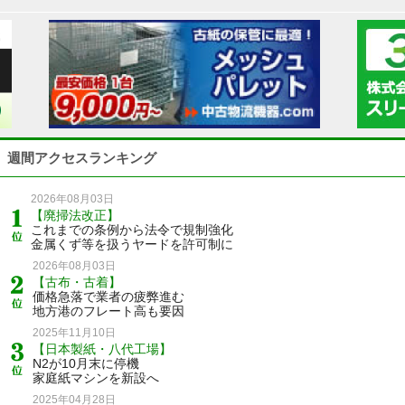
週間アクセスランキング
2026年08月03日
【廃掃法改正】
これまでの条例から法令で規制強化
金属くず等を扱うヤードを許可制に
2026年08月03日
【古布・古着】
価格急落で業者の疲弊進む
地方港のフレート高も要因
2025年11月10日
【日本製紙・八代工場】
N2が10月末に停機
家庭紙マシンを新設へ
2025年04月28日