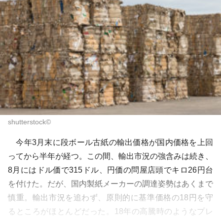
shutterstock©
今年3月末に段ボール古紙の輸出価格が国内価格を上回
ってから半年が経つ。この間、輸出市況の強含みは続き、
8月にはドル価で315ドル、円価の問屋店頭でキロ26円台
を付けた。だが、国内製紙メーカーの調達姿勢はあくまで
慎重。輸出市況を追わず、原則的に基準価格の18円を守
るところがほとんどだった。18年の高騰時のようなプレ