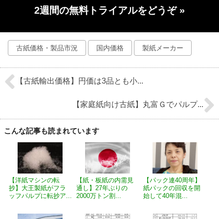
2週間の無料トライアルをどうぞ
»
古紙価格・製品市況
国内価格
製紙メーカー
【古紙輸出価格】円価は3品とも小...
【家庭紙向け古紙】丸富Ｇでパルプ...
こんな記事も読まれています
【洋紙マシンの転
【紙・板紙の内需見
【パック連40周年】
抄】大王製紙がフラ
通し】27年ぶりの
紙パックの回収を開
ッフパルプに転抄ア...
2000万トン割...
始して40年混...