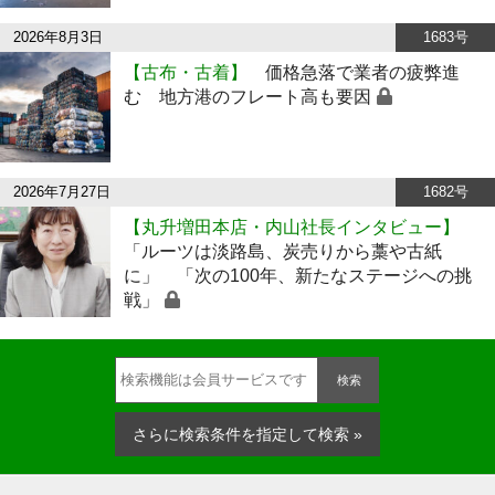
2026年8月3日
1683号
【古布・古着】
価格急落で業者の疲弊進
む 地方港のフレート高も要因
2026年7月27日
1682号
【丸升増田本店・内山社長インタビュー】
「ルーツは淡路島、炭売りから藁や古紙
に」 「次の100年、新たなステージへの挑
戦」
検索
さらに検索条件を指定して検索 »