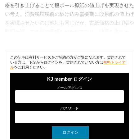
格を引き上げることで段ボール原紙の値上げを実現させた
い考え。消費税増税前の駆け込み需要期に段原紙の値上げ
を実現させたいのは他社も同じだが、古紙価格の上げ幅や
時期を巡って各社の見解が分かれており、注目が集まる。
レンゴーの急転直下の...
この記事は有料サービスをご契約の方がご覧になれます。契約されて
いる方は、下記からログインを、契約されていない方は
無料トライア
ル
をご利用ください。
KJ member ログイン
メールアドレス
パスワード