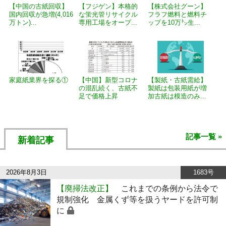
【中国の古紙回収】
【フジゲン】本格的
【株式会社グーン】
国内回収が急増(4,016
な蛍光管リサイクル
フラフ燃料と燃料チ
万トン)...
専用工場をオープ...
ップを10万㌧生...
家庭紙業界を探る①
【中国】新型コロナ
【製紙・古紙需給】
の混乱続く、古紙不
製紙は包装用紙が増
足で価格上昇
加古紙は模造のみ...
記事一覧 »
新着記事
2026年8月3日
1683号
【廃掃法改正】
これまでの条例から法令で
規制強化 金属くず等を扱うヤードを許可制
に