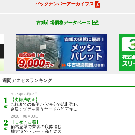
バックナンバーアーカイブス
古紙市場価格データベース
週間アクセスランキング
2026年08月03日
【廃掃法改正】
これまでの条例から法令で規制強化
金属くず等を扱うヤードを許可制に
2026年08月03日
【古布・古着】
価格急落で業者の疲弊進む
地方港のフレート高も要因