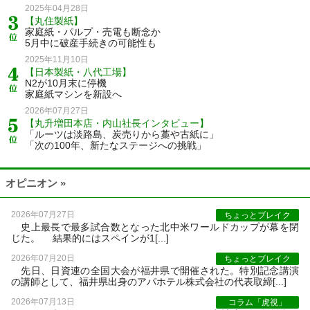
2025年04月28日
【丸住製紙】
家庭紙・パルプ・売電も断念か
5月中に破産手続きの可能性も
2025年11月10日
【日本製紙・八代工場】
N2が10月末に停機
家庭紙マシンを新設へ
2026年07月27日
【丸升増田本店・内山社長インタビュー】
「ルーツは淡路島、炭売りから藁や古紙に」
「次の100年、新たなステージへの挑戦」
オピニオン »
2026年07月27日
ちょっとブレイク
史上最長で最多試合数となった北中米ワールドカップが幕を閉
じた。 結果的にはスペインが1[...]
2026年07月20日
ちょっとブレイク
先日、日資連の全国大会が福井県で開催された。特別記念講演
の講師として、福井県出身のアパホテル株式会社の代表取締[...]
2026年07月13日
コラム「虎視」