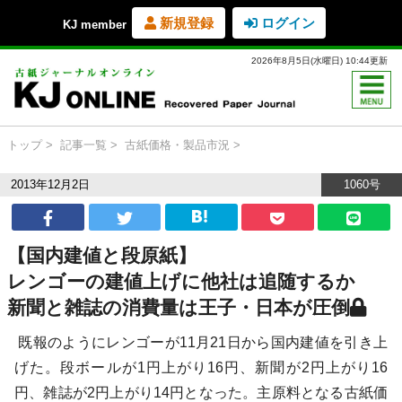
新規登録
ログイン
KJ member
2026年8月5日(水曜日) 10:44更新
トップ
記事一覧
古紙価格・製品市況
2013年12月2日
1060号
【国内建値と段原紙】
レンゴーの建値上げに他社は追随するか
新聞と雑誌の消費量は王子・日本が圧倒
既報のようにレンゴーが11月21日から国内建値を引き上
げた。段ボールが1円上がり16円、新聞が2円上がり16
円、雑誌が2円上がり14円となった。主原料となる古紙価