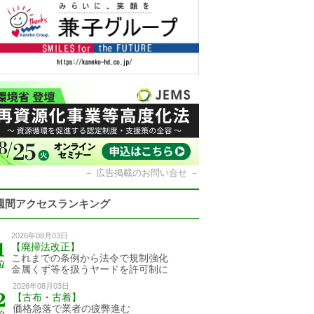
－
広告掲載のお問い合せ
－
週間アクセスランキング
2026年08月03日
【廃掃法改正】
これまでの条例から法令で規制強化
金属くず等を扱うヤードを許可制に
2026年08月03日
【古布・古着】
価格急落で業者の疲弊進む