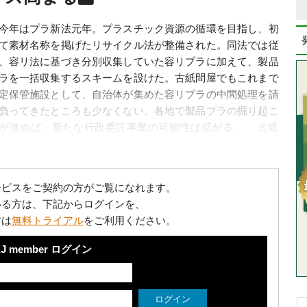
年はプラ新法元年。プラスチック資源の循環を目指し、初
て素材名称を掲げたリサイクル法が整備された。同法では従
、容リ法に基づき分別収集していた容リプラに加えて、製品
ラを一括収集するスキームを設けた。古紙問屋でもこれまで
定保管施設として、自治体が集めた容リプラの中間処理を請
負ってきたところも少なくない。各地で製品プラの掘り起こ
が進めば、新たな行政委託事業の可能性は拡がる。 古紙
..
ービスをご契約の方がご覧になれます。
いる方は、下記からログインを、
方は
無料トライアル
をご利用ください。
J member ログイン