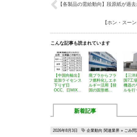
【各製品の需給動向】段原紙が過去最
【ホン・スーン・
こんな記事も読まれています
【中国向輸出】
廃プラからフラ
【三洋
追加ライセンス
フ燃料化しエネ
国7工
下りず日
ルギー活用【韓
機器の
OCC、日MIX...
国の固形燃...
ルを行う 
新着記事
2026年8月3日
企業動向
関連業界
»
ごみ問