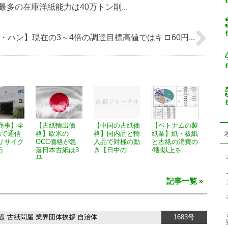
多の在庫洋紙能力は40万トン削...
ハン】現在の3～4倍の調達目標高値ではキロ60円...
商事】全
【古紙輸出価
【中国の古紙価
【ベトナムの製
場で通信
格】欧米の
格】国内品と輸
紙業】紙・板紙
リサイク
OCC価格が急
入品で対極の動
と古紙の消費の
...
落日本古紙は3
き【日中の...
4割以上を...
品...
記事一覧 »
題
古紙問屋
業界団体挨拶
自治体
1683号