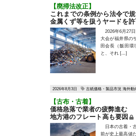
【廃掃法改正】
これまでの条例から法令で規
金属くず等を扱うヤードを許
2026年6月2
大会が福井県の
田会長（飯田環
と、それ […]
2026年8月3日
古紙価格・製品市況
海外動
【古布・古着】
価格急落で業者の疲弊進む
地方港のフレート高も要因
日本の古着・古
前が史上最高値