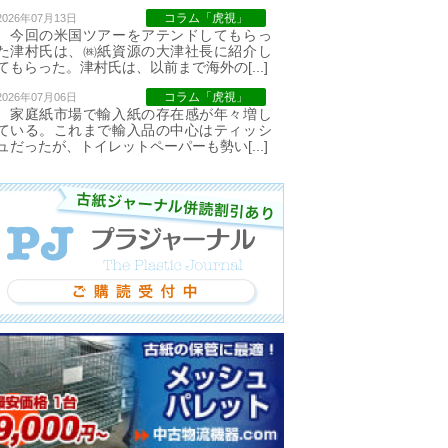
コラム「虎視」
2026年07月13日
今回の米国ツアーをアテンドしてもらっ
た津村氏は、㈱紙資源の大津社長に紹介し
てもらった。津村氏は、以前まで海外の[...]
コラム「虎視」
2026年07月06日
家庭紙市場で輸入紙の存在感が年々増し
ている。これまで輸入品の中心はティッシ
ュだったが、トイレットペーパーも勢い[...]