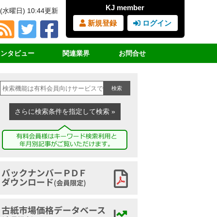
KJ member
(水曜日) 10:44更新
新規登録
ログイン
インタビュー
関連業界
お問合せ
占インタビュー
ＲＰＦ（固形燃料）
見積書・請求書依頼
検索
サイクル女子
ＰＥＴボトル
購読の申込み
業界団体挨拶
廃プラスチック
広告の申込み
さらに検索条件を指定して検索 »
講演録
鉄スクラップ
ヤードマップの申込み
家電リサイクル
古紙ジャーナルとは
古布
バックナンバーアーカイブ
古紙市場価格データベース