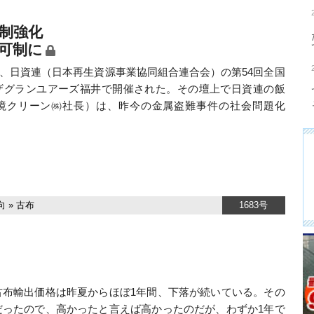
制強化
可制に
7日、日資連（日本再生資源事業協同組合連合会）の第54回全国
ザグランユアーズ福井で開催された。その壇上で日資連の飯
境クリーン㈱社長）は、昨今の金属盗難事件の社会問題化
向
»
古布
1683号
布輸出価格は昨夏からほぼ1年間、下落が続いている。その
だったので、高かったと言えば高かったのだが、わずか1年で