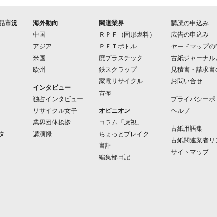
品市況
海外動向
関連業界
購読の申込み
中国
ＲＰＦ（固形燃料）
広告の申込み
アジア
ＰＥＴボトル
ヤードマップの
米国
廃プラスチック
古紙ジャーナル
欧州
鉄スクラップ
見積書・請求書
家電リサイクル
お問い合せ
インタビュー
古布
独占インタビュー
プライバシーポ
リサイクル女子
オピニオン
ヘルプ
業界団体挨拶
コラム「虎視」
古紙用語集
タ
講演録
ちょっとブレイク
古紙関連業者リ
書評
サイトマップ
編集部日記