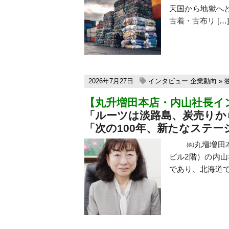
天国から地獄へ
古着・古布リ […]
2026年7月27日
インタビュー
企業動向
»
【丸升増田本店・内山社長イ
「ルーツは淡路島、炭売りか
「次の100年、新たなステー
㈱丸増増田本店（
ビル2階）の内山
であり、北海道で