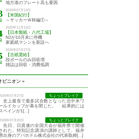
地方港のフレート高も要因
2026年07月13日
【米国紀行】
～サッカーＷ杯編①～
2025年11月10日
【日本製紙・八代工場】
N2が10月末に停機
家庭紙マシンを新設へ
2026年07月27日
【古紙需給】
段ボールのみ回収増
雑誌は回収・消費低調
オピニオン »
ちょっとブレイク
2026年07月27日
史上最長で最多試合数となった北中米ワ
ールドカップが幕を閉じた。 結果的には
スペインが1[...]
ちょっとブレイク
2026年07月20日
先日、日資連の全国大会が福井県で開催
された。特別記念講演の講師として、福井
県出身のアパホテル株式会社の代表取締[...]