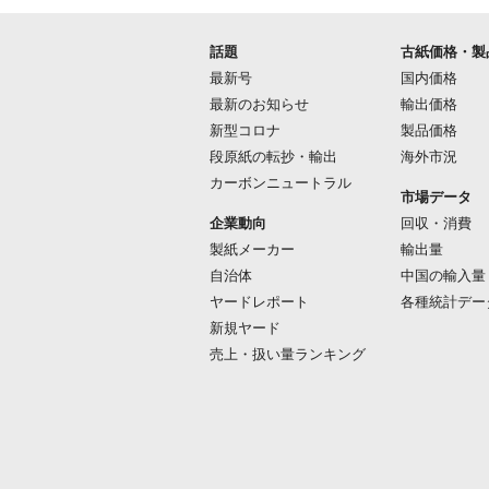
話題
古紙価格・製
最新号
国内価格
最新のお知らせ
輸出価格
新型コロナ
製品価格
段原紙の転抄・輸出
海外市況
カーボンニュートラル
市場データ
企業動向
回収・消費
製紙メーカー
輸出量
自治体
中国の輸入量
ヤードレポート
各種統計デー
新規ヤード
売上・扱い量ランキング