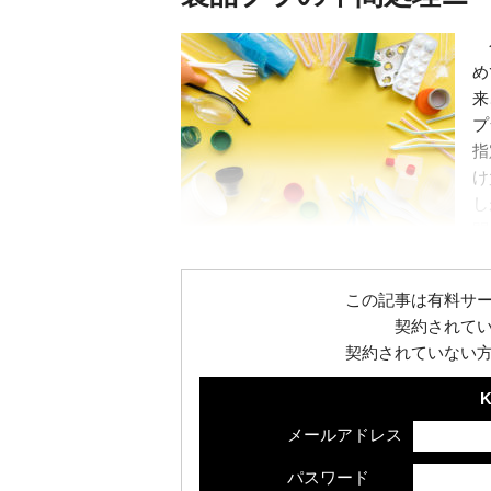
今
め
来
プ
指
け
し
問.
©shutterstock
この記事は有料サ
契約されて
契約されていない
K
メールアドレス
パスワード