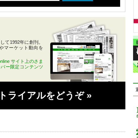
て1992年に創刊。
やマーケット動向を
line サイト上のさま
ンバー限定コンテンツ
料トライアルをどうぞ
»