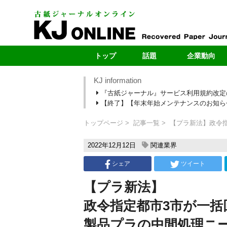
トップ
話題
企業動向
KJ information
最新号
製紙メー
『古紙ジャーナル』サービス利用規約改定
最新のお知らせ
自治体
【終了】【年末年始メンテナンスのお知らせ】1
新型コロナ
ヤードレポ
段原紙の転抄・輸出
新規ヤー
トップページ
記事一覧
【プラ新法】政令指
カーボンニュートラル
売上・扱い量ラ
2022年12月12日
関連業界
シェア
ツイート
【プラ新法】
政令指定都市3市が一括
製品プラの中間処理ニ