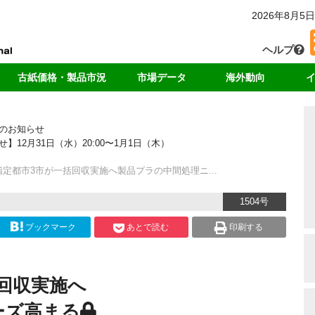
2026年8月5日
ヘルプ
古紙価格・製品市況
市場データ
海外動向
カー
国内価格
回収・消費
中国
独
のお知らせ
輸出価格
輸出量
アジア
リ
2月31日（水）20:00〜1月1日（木）
ート
製品価格
中国の輸入量
米国
ド
海外市況
各種統計データ
欧州
定都市3市が一括回収実施へ製品プラの中間処理ニ...
ンキング
1504号
ブックマーク
あとで読む
印刷する
回収実施へ
ーズ高まる