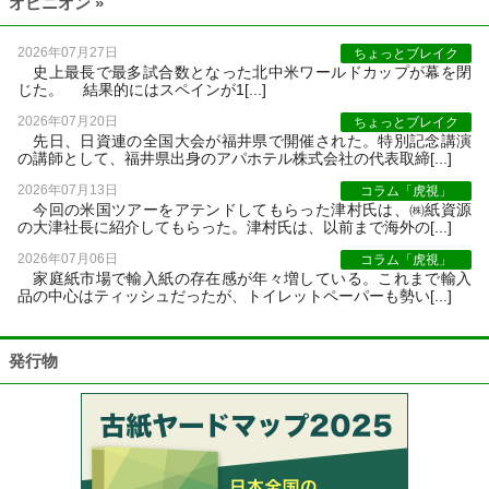
オピニオン »
2026年07月27日
ちょっとブレイク
史上最長で最多試合数となった北中米ワールドカップが幕を閉
じた。 結果的にはスペインが1[...]
2026年07月20日
ちょっとブレイク
先日、日資連の全国大会が福井県で開催された。特別記念講演
の講師として、福井県出身のアパホテル株式会社の代表取締[...]
2026年07月13日
コラム「虎視」
今回の米国ツアーをアテンドしてもらった津村氏は、㈱紙資源
の大津社長に紹介してもらった。津村氏は、以前まで海外の[...]
2026年07月06日
コラム「虎視」
家庭紙市場で輸入紙の存在感が年々増している。これまで輸入
品の中心はティッシュだったが、トイレットペーパーも勢い[...]
発行物