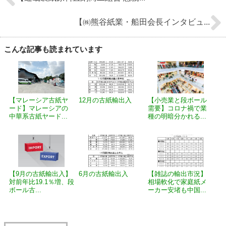
【㈱熊谷紙業・船田会長インタビュ...
こんな記事も読まれています
【マレーシア古紙ヤ
12月の古紙輸出入
【小売業と段ボール
ード】マレーシアの
需要】コロナ禍で業
中華系古紙ヤード...
種の明暗分かれる...
【9月の古紙輸出入】
6月の古紙輸出入
【雑誌の輸出市況】
対前年比19.1％増、段
相場軟化で家庭紙メ
ボール古...
ーカー安堵も中国...