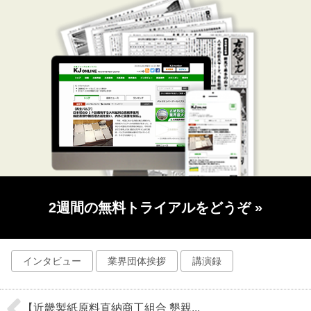
2週間の無料トライアルをどうぞ
»
インタビュー
業界団体挨拶
講演録
【近畿製紙原料直納商工組合 懇親...