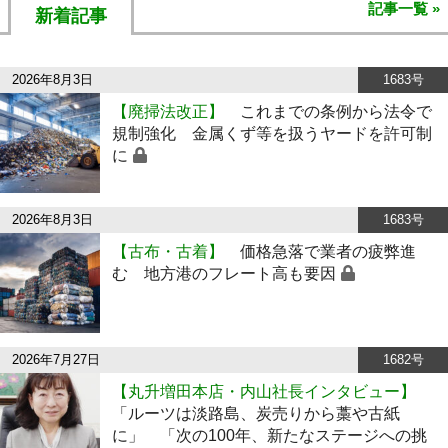
記事一覧 »
新着記事
2026年8月3日
1683号
【廃掃法改正】
これまでの条例から法令で
規制強化 金属くず等を扱うヤードを許可制
に
2026年8月3日
1683号
【古布・古着】
価格急落で業者の疲弊進
む 地方港のフレート高も要因
2026年7月27日
1682号
【丸升増田本店・内山社長インタビュー】
「ルーツは淡路島、炭売りから藁や古紙
に」 「次の100年、新たなステージへの挑