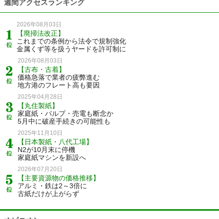
週間アクセスランキング
2026年08月03日
【廃掃法改正】
これまでの条例から法令で規制強化
金属くず等を扱うヤードを許可制に
2026年08月03日
【古布・古着】
価格急落で業者の疲弊進む
地方港のフレート高も要因
2025年04月28日
【丸住製紙】
家庭紙・パルプ・売電も断念か
5月中に破産手続きの可能性も
2025年11月10日
【日本製紙・八代工場】
N2が10月末に停機
家庭紙マシンを新設へ
2026年07月20日
【主要資源物の価格推移】
アルミ・鉄は2～3倍に
古紙だけが上がらず