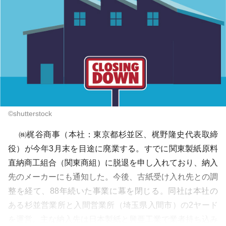
©shutterstock
㈱梶谷商事（本社：東京都杉並区、梶野隆史代表取締
役）が今年3月末を目途に廃業する。すでに関東製紙原料
直納商工組合（関東商組）に脱退を申し入れており、納入
先のメーカーにも通知した。今後、古紙受け入れ先との調
整を経て、88年続いた事業に幕を閉じる。同社は本社の
ある杉並営業所と入間営業所（埼玉県入間市）の2ヤード
を運営。主な納入先は日本製紙と興亜工業で業者持ち込み