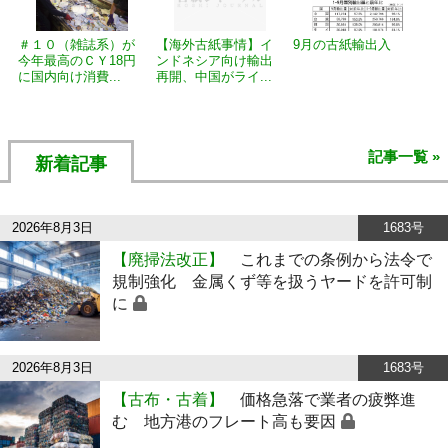
＃１０（雑誌系）が
【海外古紙事情】イ
9月の古紙輸出入
今年最高のＣＹ18円
ンドネシア向け輸出
に国内向け消費...
再開、中国がライ...
記事一覧 »
新着記事
2026年8月3日
1683号
【廃掃法改正】
これまでの条例から法令で
規制強化 金属くず等を扱うヤードを許可制
に
2026年8月3日
1683号
【古布・古着】
価格急落で業者の疲弊進
む 地方港のフレート高も要因