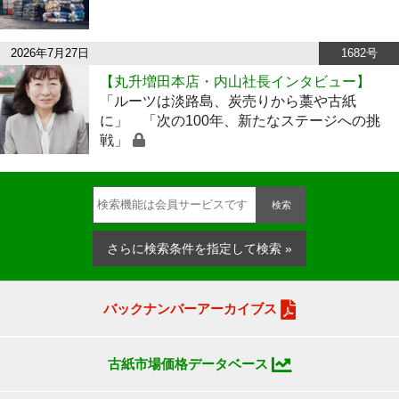
2026年7月27日
1682号
【丸升増田本店・内山社長インタビュー】
「ルーツは淡路島、炭売りから藁や古紙
に」 「次の100年、新たなステージへの挑
戦」
検索
さらに検索条件を指定して検索 »
バックナンバーアーカイブス
古紙市場価格データベース