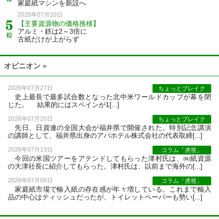
家庭紙マシンを新設へ
2026年07月20日
【主要資源物の価格推移】
アルミ・鉄は2～3倍に
古紙だけが上がらず
オピニオン »
2026年07月27日
ちょっとブレイク
史上最長で最多試合数となった北中米ワールドカップが幕を閉
じた。 結果的にはスペインが1[...]
2026年07月20日
ちょっとブレイク
先日、日資連の全国大会が福井県で開催された。特別記念講演
の講師として、福井県出身のアパホテル株式会社の代表取締[...]
2026年07月13日
コラム「虎視」
今回の米国ツアーをアテンドしてもらった津村氏は、㈱紙資源
の大津社長に紹介してもらった。津村氏は、以前まで海外の[...]
2026年07月06日
コラム「虎視」
家庭紙市場で輸入紙の存在感が年々増している。これまで輸入
品の中心はティッシュだったが、トイレットペーパーも勢い[...]