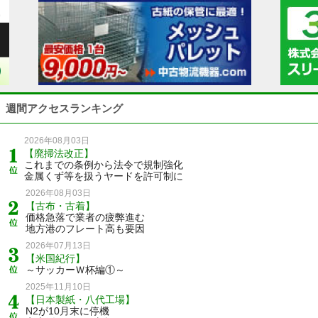
週間アクセスランキング
2026年08月03日
【廃掃法改正】
これまでの条例から法令で規制強化
金属くず等を扱うヤードを許可制に
2026年08月03日
【古布・古着】
価格急落で業者の疲弊進む
地方港のフレート高も要因
2026年07月13日
【米国紀行】
～サッカーＷ杯編①～
2025年11月10日
【日本製紙・八代工場】
N2が10月末に停機