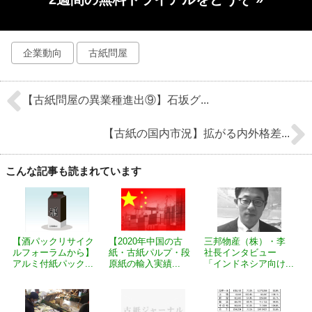
企業動向
古紙問屋
【古紙問屋の異業種進出⑨】石坂グ...
【古紙の国内市況】拡がる内外格差...
こんな記事も読まれています
【酒パックリサイク
【2020年中国の古
三邦物産（株）・李
ルフォーラムから】
紙・古紙パルプ・段
社長インタビュー
アルミ付紙パック...
原紙の輸入実績...
「インドネシア向け...