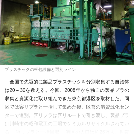
プラスチックの梱包設備と選別ライン
全国で先駆的に製品プラスチックを分別収集する自治体
は20～30を数える。今回、2008年から独自の製品プラの
収集と資源化に取り組んできた東京都港区を取材した。同
区では容リプラと一括して集めた後、区営の港資源化セン
ターで選別。容リプラは容リルートで引き渡し、製品プラ
は川崎市の昭和電工の工場でケミカルリサイクルされてい
る。 容リプラと一括回収 港区の人口は約26万人、世帯