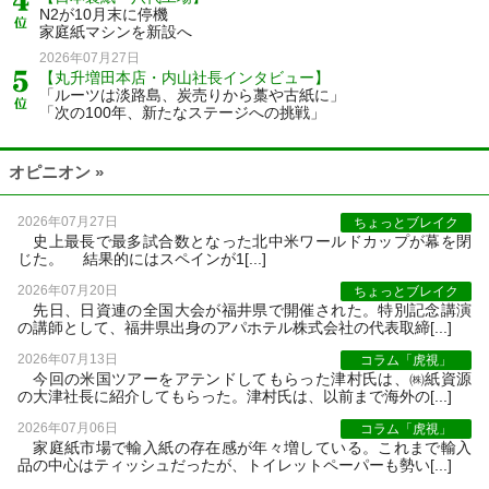
N2が10月末に停機
家庭紙マシンを新設へ
2026年07月27日
【丸升増田本店・内山社長インタビュー】
「ルーツは淡路島、炭売りから藁や古紙に」
「次の100年、新たなステージへの挑戦」
オピニオン »
2026年07月27日
ちょっとブレイク
史上最長で最多試合数となった北中米ワールドカップが幕を閉
じた。 結果的にはスペインが1[...]
2026年07月20日
ちょっとブレイク
先日、日資連の全国大会が福井県で開催された。特別記念講演
の講師として、福井県出身のアパホテル株式会社の代表取締[...]
2026年07月13日
コラム「虎視」
今回の米国ツアーをアテンドしてもらった津村氏は、㈱紙資源
の大津社長に紹介してもらった。津村氏は、以前まで海外の[...]
2026年07月06日
コラム「虎視」
家庭紙市場で輸入紙の存在感が年々増している。これまで輸入
品の中心はティッシュだったが、トイレットペーパーも勢い[...]