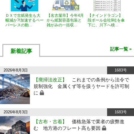
ＤＸで古紙発生も大
【名古屋市】今年4月
【ナインドラゴン】
幅減か?!加速するペー
から紙製容器包装と
段ボール会社9社を傘
パーレスの動...
雑がみの一括収...
下に、川下へ積...
記事一覧 »
新着記事
2026年8月3日
1683号
【廃掃法改正】
これまでの条例から法令で
規制強化 金属くず等を扱うヤードを許可制
に
2026年8月3日
1683号
【古布・古着】
価格急落で業者の疲弊進
む 地方港のフレート高も要因