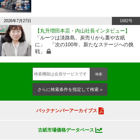
2026年7月27日
1682号
【丸升増田本店・内山社長インタビュー】
「ルーツは淡路島、炭売りから藁や古紙
に」 「次の100年、新たなステージへの挑
戦」
検索
さらに検索条件を指定して検索 »
バックナンバーアーカイブス
古紙市場価格データベース