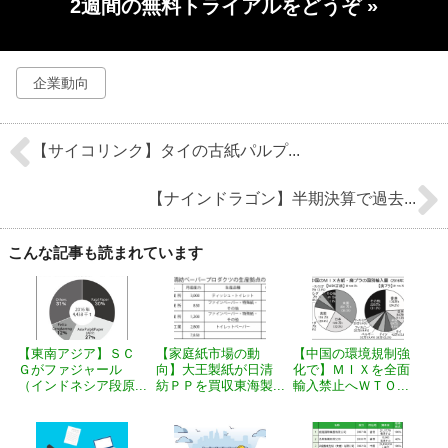
2週間の無料トライアルをどうぞ
»
企業動向
【サイコリンク】タイの古紙パルプ...
【ナインドラゴン】半期決算で過去...
こんな記事も読まれています
【東南アジア】ＳＣ
【家庭紙市場の動
【中国の環境規制強
Ｇがファジャール
向】大王製紙が日清
化で】ＭＩＸを全面
（インドネシア段原...
紡ＰＰを買収東海製...
輸入禁止へＷＴＯ...