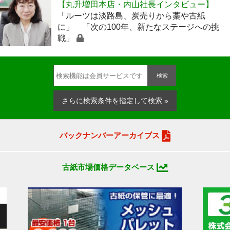
【丸升増田本店・内山社長インタビュー】
「ルーツは淡路島、炭売りから藁や古紙
に」 「次の100年、新たなステージへの挑
戦」
検索
さらに検索条件を指定して検索 »
バックナンバーアーカイブス
古紙市場価格データベース