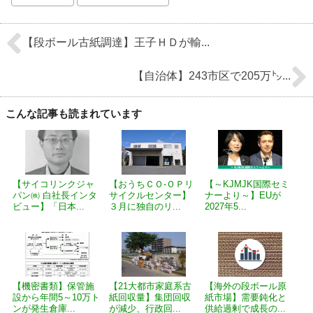
【段ボール古紙調達】王子ＨＤが輸...
【自治体】243市区で205万㌧...
こんな記事も読まれています
【サイコリンクジャ
【おうちＣＯ-ＯＰリ
【～KJMJK国際セミ
パン㈱ 白社長インタ
サイクルセンター】
ナーより～】EUが
ビュー】「日本...
３月に独自のリ...
2027年5...
【機密書類】保管施
【21大都市家庭系古
【海外の段ボール原
設から年間5～10万ト
紙回収量】集団回収
紙市場】需要鈍化と
ンが発生倉庫...
が減少、行政回...
供給過剰で成長の...