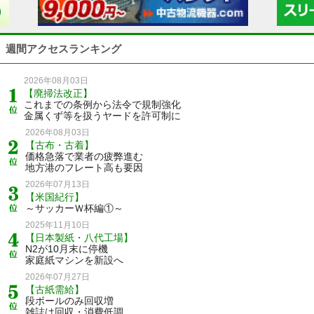
週間アクセスランキング
2026年08月03日
【廃掃法改正】
これまでの条例から法令で規制強化
金属くず等を扱うヤードを許可制に
2026年08月03日
【古布・古着】
価格急落で業者の疲弊進む
地方港のフレート高も要因
2026年07月13日
【米国紀行】
～サッカーＷ杯編①～
2025年11月10日
【日本製紙・八代工場】
N2が10月末に停機
家庭紙マシンを新設へ
2026年07月27日
【古紙需給】
段ボールのみ回収増
雑誌は回収・消費低調