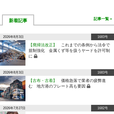
記事一覧 »
新着記事
2026年8月3日
1683号
【廃掃法改正】
これまでの条例から法令で
規制強化 金属くず等を扱うヤードを許可制
に
2026年8月3日
1683号
【古布・古着】
価格急落で業者の疲弊進
む 地方港のフレート高も要因
2026年7月27日
1682号