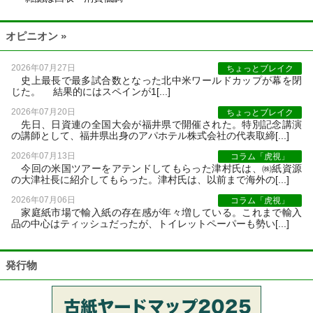
オピニオン »
2026年07月27日
ちょっとブレイク
史上最長で最多試合数となった北中米ワールドカップが幕を閉
じた。 結果的にはスペインが1[...]
2026年07月20日
ちょっとブレイク
先日、日資連の全国大会が福井県で開催された。特別記念講演
の講師として、福井県出身のアパホテル株式会社の代表取締[...]
2026年07月13日
コラム「虎視」
今回の米国ツアーをアテンドしてもらった津村氏は、㈱紙資源
の大津社長に紹介してもらった。津村氏は、以前まで海外の[...]
2026年07月06日
コラム「虎視」
家庭紙市場で輸入紙の存在感が年々増している。これまで輸入
品の中心はティッシュだったが、トイレットペーパーも勢い[...]
発行物