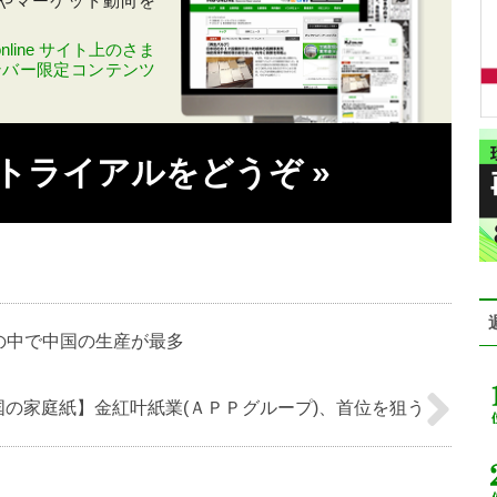
やマーケット動向を
line サイト上のさま
ンバー限定コンテンツ
料トライアルをどうぞ
»
の中で中国の生産が最多
国の家庭紙】金紅叶紙業(ＡＰＰグループ)、首位を狙う