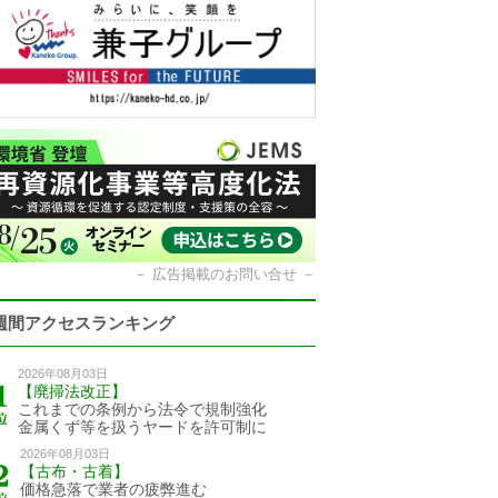
－
広告掲載のお問い合せ
－
週間アクセスランキング
2026年08月03日
【廃掃法改正】
これまでの条例から法令で規制強化
金属くず等を扱うヤードを許可制に
2026年08月03日
【古布・古着】
価格急落で業者の疲弊進む