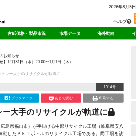
2026年8月5日
ヘルプ
古紙価格・製品市況
市場データ
海外動向
カー
国内価格
回収・消費
中国
独
のお知らせ
輸出価格
輸出量
アジア
リ
2月31日（水）20:00〜1月1日（木）
ート
製品価格
中国の輸入量
米国
ド
海外市況
各種統計データ
欧州
品トレー大手のリサイクルが軌道に
ンキング
1014号
ブックマーク
あとで読む
印刷する
レー大手のリサイクルが軌道に
・広島県福山市）が手掛ける中部リサイクル工場（岐阜県安八
に稼動したＰＥＴボトルのリサイクル工場である。同工場を訪