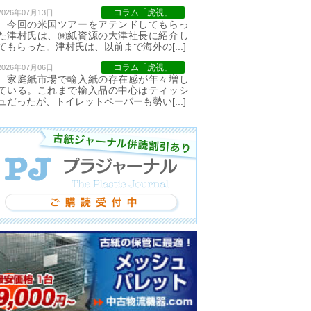
コラム「虎視」
2026年07月13日
今回の米国ツアーをアテンドしてもらっ
た津村氏は、㈱紙資源の大津社長に紹介し
てもらった。津村氏は、以前まで海外の[...]
コラム「虎視」
2026年07月06日
家庭紙市場で輸入紙の存在感が年々増し
ている。これまで輸入品の中心はティッシ
ュだったが、トイレットペーパーも勢い[...]