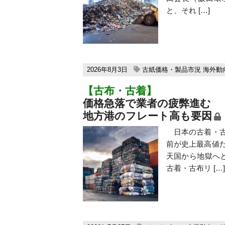
と、それ […]
2026年8月3日
古紙価格・製品市況
海外動
【古布・古着】
価格急落で業者の疲弊進む
地方港のフレート高も要因
日本の古着・古
前が史上最高値
天国から地獄へ
古着・古布リ […]