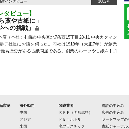
独占インタビュー
1682号
ンタビュー】
ら藁や古紙に」
ジへの挑戦」
本社：札幌市中央区北7条西15丁目28-11 中央カクマン
恭子社長にお話を伺った。同社は1918年（大正7年）が創業
最も歴史がある古紙問屋である。創業のルーツや古紙を […]
品市況
海外動向
関連業界
購読の申込み
中国
ＲＰＦ（固形燃料）
広告の申込み
アジア
ＰＥＴボトル
ヤードマップの
米国
廃プラスチック
古紙ジャーナル