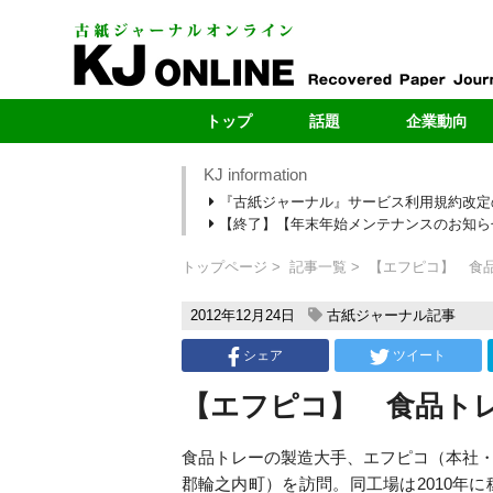
トップ
話題
企業動向
KJ information
最新号
製紙メー
『古紙ジャーナル』サービス利用規約改定
最新のお知らせ
自治体
【終了】【年末年始メンテナンスのお知らせ】1
新型コロナ
ヤードレポ
段原紙の転抄・輸出
新規ヤー
トップページ
記事一覧
【エフピコ】 食
カーボンニュートラル
売上・扱い量ラ
2012年12月24日
古紙ジャーナル記事
シェア
ツイート
【エフピコ】 食品ト
食品トレーの製造大手、エフピコ（本社
郡輪之内町）を訪問。同工場は2010年