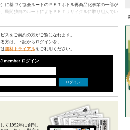
法）に基づく協会ルートのＰＥＴボトル再商品化事業の一部が
で、民間独自のルートによるＰＥＴリサイクルに取り組んでい
ービスをご契約の方がご覧になれます。
いる方は、下記からログインを、
方は
無料トライアル
をご利用ください。
J member ログイン
て1992年に創刊。