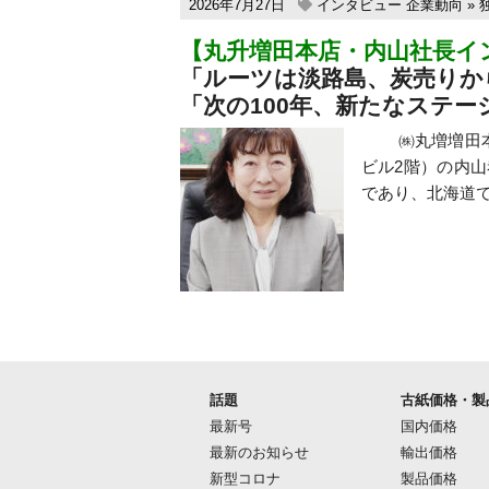
2026年7月27日
インタビュー
企業動向
»
【丸升増田本店・内山社長イ
「ルーツは淡路島、炭売りか
「次の100年、新たなステー
㈱丸増増田本店（
ビル2階）の内山
であり、北海道で
話題
古紙価格・製
最新号
国内価格
最新のお知らせ
輸出価格
新型コロナ
製品価格