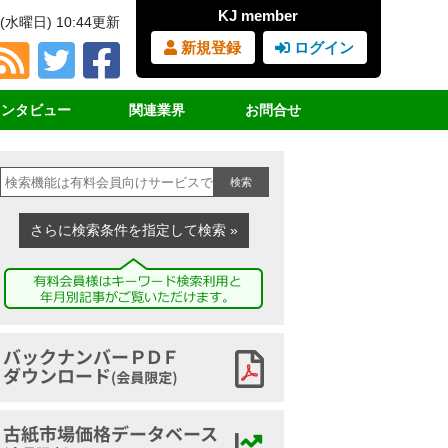
KJ member
(水曜日) 10:44更新
新規登録
ログイン
インタビュー
関連業界
お問合せ
占インタビュー
ＲＰＦ（固形燃料）
見積書・請求書依頼
検索
サイクル女子
ＰＥＴボトル
購読の申込み
業界団体挨拶
廃プラスチック
広告の申込み
さらに検索条件を指定して検索 »
講演録
鉄スクラップ
ヤードマップの申込み
家電リサイクル
古紙ジャーナルとは
古布
バックナンバーアーカイブ
古紙市場価格データベース