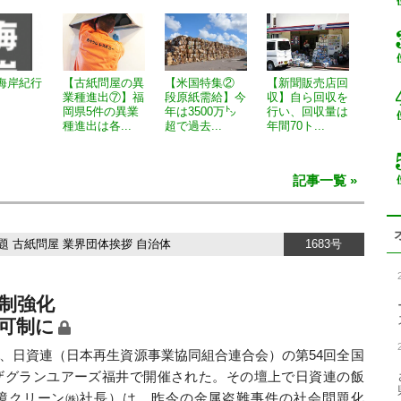
海岸紀行
【古紙問屋の異
【米国特集②
【新聞販売店回
業種進出⑦】福
段原紙需給】今
収】自ら回収を
岡県5件の異業
年は3500万㌧
行い、回収量は
種進出は各...
超で過去...
年間70ト...
記事一覧 »
題
古紙問屋
業界団体挨拶
自治体
1683号
制強化
可制に
7日、日資連（日本再生資源事業協同組合連合会）の第54回全国
ザグランユアーズ福井で開催された。その壇上で日資連の飯
境クリーン㈱社長）は、昨今の金属盗難事件の社会問題化