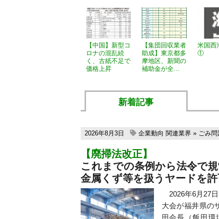
【中国】新型コ
【集団回収業者
米国西
ロナの混乱続
助成】東京都多
①
く、古紙不足で
摩地区、新聞の
価格上昇
補助金が全...
新着記事
2026年8月3日
企業動向
関連業界
»
ごみ問
【廃掃法改正】
これまでの条例から法令で規
金属くず等を扱うヤードを許
2026年6月2
大会が福井県の
田会長（飯田環