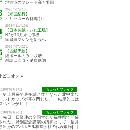
地方港のフレート高も要因
2026年07月13日
【米国紀行】
～サッカーＷ杯編①～
2025年11月10日
【日本製紙・八代工場】
N2が10月末に停機
家庭紙マシンを新設へ
2026年07月27日
【古紙需給】
段ボールのみ回収増
雑誌は回収・消費低調
オピニオン »
ちょっとブレイク
2026年07月27日
史上最長で最多試合数となった北中米ワ
ールドカップが幕を閉じた。 結果的には
スペインが1[...]
ちょっとブレイク
2026年07月20日
先日、日資連の全国大会が福井県で開催
された。特別記念講演の講師として、福井
県出身のアパホテル株式会社の代表取締[...]