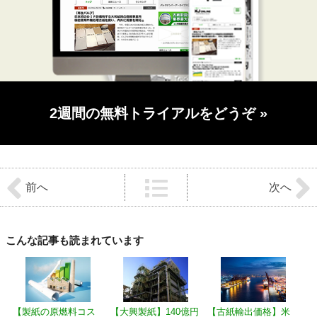
2週間の無料トライアルをどうぞ
»
前
後
前へ
次へ
の
記
事
へ
の
こんな記事も読まれています
リ
ン
ク
【製紙の原燃料コス
【大興製紙】140億円
【古紙輸出価格】米