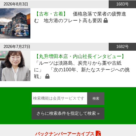
2026年8月3日
1683号
【古布・古着】
価格急落で業者の疲弊進
む 地方港のフレート高も要因
2026年7月27日
1682号
【丸升増田本店・内山社長インタビュー】
「ルーツは淡路島、炭売りから藁や古紙
に」 「次の100年、新たなステージへの挑
戦」
検索
さらに検索条件を指定して検索 »
バックナンバーアーカイブス