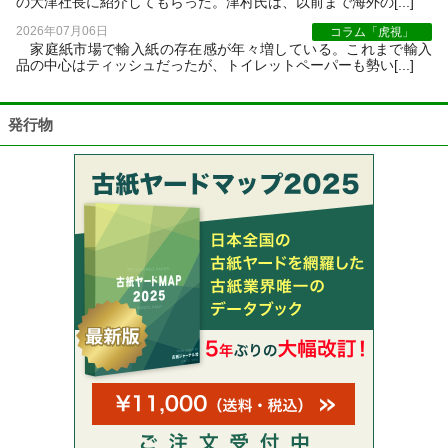
の大津社長に紹介してもらった。津村氏は、以前まで海外の[...]
2026年07月06日
コラム「虎視」
家庭紙市場で輸入紙の存在感が年々増している。これまで輸入
品の中心はティッシュだったが、トイレットペーパーも勢い[...]
発行物