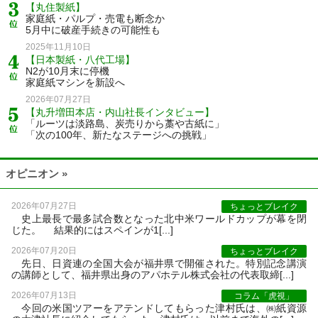
【丸住製紙】
家庭紙・パルプ・売電も断念か
5月中に破産手続きの可能性も
2025年11月10日
【日本製紙・八代工場】
N2が10月末に停機
家庭紙マシンを新設へ
2026年07月27日
【丸升増田本店・内山社長インタビュー】
「ルーツは淡路島、炭売りから藁や古紙に」
「次の100年、新たなステージへの挑戦」
オピニオン »
2026年07月27日
ちょっとブレイク
史上最長で最多試合数となった北中米ワールドカップが幕を閉
じた。 結果的にはスペインが1[...]
2026年07月20日
ちょっとブレイク
先日、日資連の全国大会が福井県で開催された。特別記念講演
の講師として、福井県出身のアパホテル株式会社の代表取締[...]
2026年07月13日
コラム「虎視」
今回の米国ツアーをアテンドしてもらった津村氏は、㈱紙資源