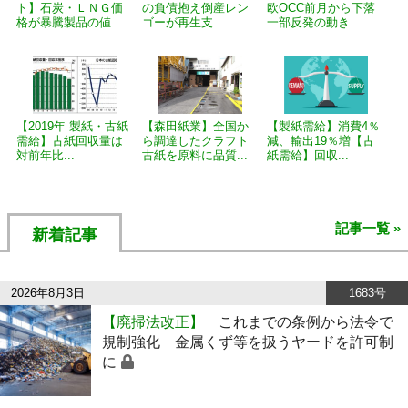
ト】石炭・ＬＮＧ価
の負債抱え倒産レン
欧OCC前月から下落
格が暴騰製品の値...
ゴーが再生支...
一部反発の動き...
【2019年 製紙・古紙
【森田紙業】全国か
【製紙需給】消費4％
需給】古紙回収量は
ら調達したクラフト
減、輸出19％増【古
対前年比...
古紙を原料に品質...
紙需給】回収...
記事一覧 »
新着記事
2026年8月3日
1683号
【廃掃法改正】
これまでの条例から法令で
規制強化 金属くず等を扱うヤードを許可制
に