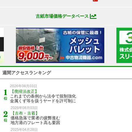
古紙市場価格データベース
週間アクセスランキング
2026年08月03日
【廃掃法改正】
これまでの条例から法令で規制強化
金属くず等を扱うヤードを許可制に
2026年08月03日
【古布・古着】
価格急落で業者の疲弊進む
地方港のフレート高も要因
2025年04月28日