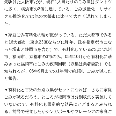
先駆けた大阪市だが、現在1人当たりのごみ量はダントツ
に多く、横浜市の2倍に達している。ごみ減量化、リサイ
クル推進化では他の大都市に比べて大きく遅れてしまっ
た。
▼家庭ごみ有料化の輪が拡がっている。ただ大都市でみる
と16大都市（東京23区ならびに昨年、政令指定都市にな
った堺市と静岡市を含む）で、有料化しているのは北九州
市、福岡市、京都市の3市のみ。05年10月から有料化に踏
みきった福岡市はごみの夜間回収（収集は業者委託）でも
知られるが、06年9月までの1年間で約1割、ごみが減った
と報告。
▼有料化と古紙の分別収集がセットになれば、さらに家庭
ごみが減るだろう。ところが福岡市は分別収集を実施して
いないので、有料化も限定的な効果にとどまるとみられ
る。前号で報道したがシンガポールやマレーシアの家庭ご