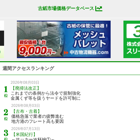
古紙市場価格データベース
週間アクセスランキング
2026年08月03日
【廃掃法改正】
これまでの条例から法令で規制強化
金属くず等を扱うヤードを許可制に
2026年08月03日
【古布・古着】
価格急落で業者の疲弊進む
地方港のフレート高も要因
2026年07月13日
【米国紀行】
～サッカーＷ杯編①～