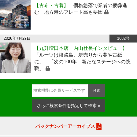
【古布・古着】
価格急落で業者の疲弊進
む 地方港のフレート高も要因
2026年7月27日
1682号
【丸升増田本店・内山社長インタビュー】
「ルーツは淡路島、炭売りから藁や古紙
に」 「次の100年、新たなステージへの挑
戦」
検索
さらに検索条件を指定して検索 »
バックナンバーアーカイブス