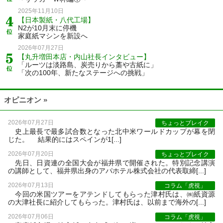
2025年11月10日
【日本製紙・八代工場】
N2が10月末に停機
家庭紙マシンを新設へ
2026年07月27日
【丸升増田本店・内山社長インタビュー】
「ルーツは淡路島、炭売りから藁や古紙に」
「次の100年、新たなステージへの挑戦」
オピニオン »
2026年07月27日
ちょっとブレイク
史上最長で最多試合数となった北中米ワールドカップが幕を閉
じた。 結果的にはスペインが1[...]
2026年07月20日
ちょっとブレイク
先日、日資連の全国大会が福井県で開催された。特別記念講演
の講師として、福井県出身のアパホテル株式会社の代表取締[...]
2026年07月13日
コラム「虎視」
今回の米国ツアーをアテンドしてもらった津村氏は、㈱紙資源
の大津社長に紹介してもらった。津村氏は、以前まで海外の[...]
2026年07月06日
コラム「虎視」