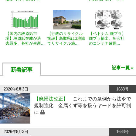
【国内の段原紙市
【行政のリサイクル
【ベトナム 廃プラ】
場】段原紙在庫が過
施設】鳥取県は3地域
廃プラ輸出、船会社
去最多、各社が生産...
でリサイクル施...
のコンテナ確保...
記事一覧 »
新着記事
2026年8月3日
1683号
【廃掃法改正】
これまでの条例から法令で
規制強化 金属くず等を扱うヤードを許可制
に
2026年8月3日
1683号