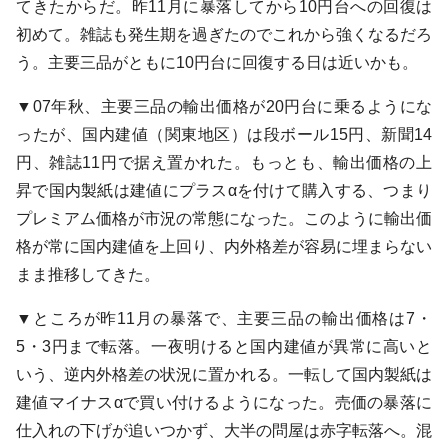
てきたからだ。昨11月に暴落してから10円台への回復は
初めて。雑誌も発生期を過ぎたのでこれから強くなるだろ
う。主要三品がともに10円台に回復する日は近いかも。
▼07年秋、主要三品の輸出価格が20円台に乗るようにな
ったが、国内建値（関東地区）は段ボール15円、新聞14
円、雑誌11円で据え置かれた。もっとも、輸出価格の上
昇で国内製紙は建値にプラスαを付けて購入する、つまり
プレミアム価格が市況の常態になった。このように輸出価
格が常に国内建値を上回り、内外格差が容易に埋まらない
まま推移してきた。
▼ところが昨11月の暴落で、主要三品の輸出価格は7・
5・3円まで転落。一夜明けると国内建値が異常に高いと
いう、逆内外格差の状況に置かれる。一転して国内製紙は
建値マイナスαで買い付けるようになった。売価の暴落に
仕入れの下げが追いつかず、大半の問屋は赤字転落へ。混