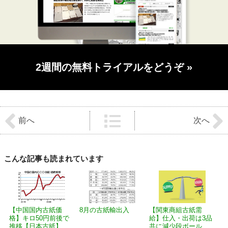
2週間の無料トライアルをどうぞ
»
前
後
前へ
次へ
の
記
事
へ
の
こんな記事も読まれています
リ
ン
ク
【中国国内古紙価
8月の古紙輸出入
【関東商組古紙需
格】キロ50円前後で
給】仕入・出荷は3品
推移【日本古紙】...
共に減少段ボール...