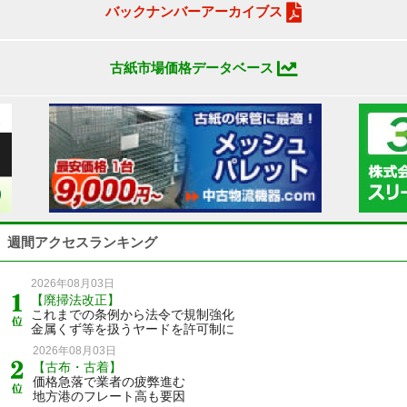
バックナンバーアーカイブス
古紙市場価格データベース
週間アクセスランキング
2026年08月03日
【廃掃法改正】
これまでの条例から法令で規制強化
金属くず等を扱うヤードを許可制に
2026年08月03日
【古布・古着】
価格急落で業者の疲弊進む
地方港のフレート高も要因