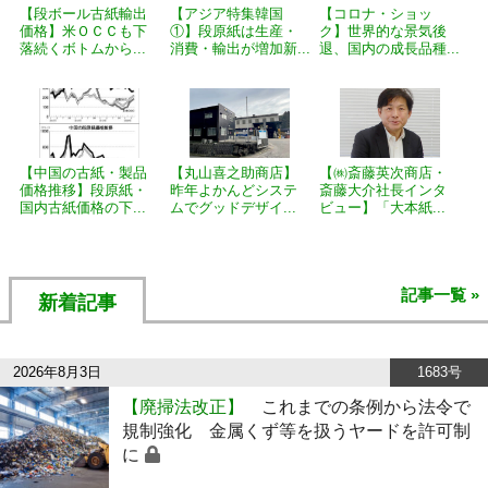
【段ボール古紙輸出
【アジア特集韓国
【コロナ・ショッ
価格】米ＯＣＣも下
①】段原紙は生産・
ク】世界的な景気後
落続くボトムから...
消費・輸出が増加新...
退、国内の成長品種...
【中国の古紙・製品
【丸山喜之助商店】
【㈱斎藤英次商店・
価格推移】段原紙・
昨年よかんどシステ
斎藤大介社長インタ
国内古紙価格の下...
ムでグッドデザイ...
ビュー】「大本紙...
記事一覧 »
新着記事
2026年8月3日
1683号
【廃掃法改正】
これまでの条例から法令で
規制強化 金属くず等を扱うヤードを許可制
に