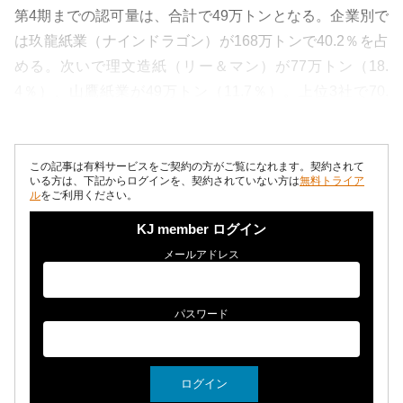
第4期までの認可量は、合計で49万トンとなる。企業別で
は玖龍紙業（ナインドラゴン）が168万トンで40.2％を占
める。次いで理文造紙（リー＆マン）が77万トン（18.
4％）、山鷹紙業が49万トン（11.7％）。上位3社で70.
3％。10...
この記事は有料サービスをご契約の方がご覧になれます。契約されて
いる方は、下記からログインを、契約されていない方は
無料トライア
ル
をご利用ください。
KJ member ログイン
メールアドレス
パスワード