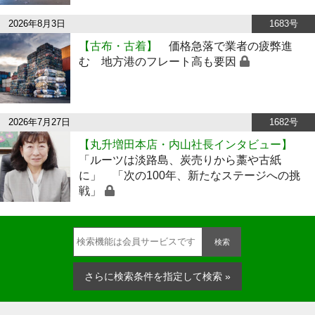
2026年8月3日
1683号
【古布・古着】
価格急落で業者の疲弊進
む 地方港のフレート高も要因
2026年7月27日
1682号
【丸升増田本店・内山社長インタビュー】
「ルーツは淡路島、炭売りから藁や古紙
に」 「次の100年、新たなステージへの挑
戦」
検索
さらに検索条件を指定して検索 »