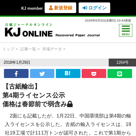
新規登録
ログイン
KJ member
2026年8月5日(水曜日) 10:44更新
トップ
記事一覧
市場データ
2018年1月29日
1264号
【古紙輸出】
第4期ライセンス公示
価格は春節前で弱含み
2面にも記載したが、1月22日、中国環境部は第4期の輸
入ライセンスを公示した。古紙の輸入ライセンスは、19
社19工場で計111万トンが認可された。これで第1期から