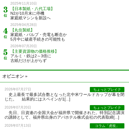
2025年11月10日
【日本製紙・八代工場】
N2が10月末に停機
家庭紙マシンを新設へ
2025年04月28日
【丸住製紙】
家庭紙・パルプ・売電も断念か
5月中に破産手続きの可能性も
2026年07月20日
【主要資源物の価格推移】
アルミ・鉄は2～3倍に
古紙だけが上がらず
オピニオン »
2026年07月27日
ちょっとブレイク
史上最長で最多試合数となった北中米ワールドカップが幕を閉
じた。 結果的にはスペインが1[...]
2026年07月20日
ちょっとブレイク
先日、日資連の全国大会が福井県で開催された。特別記念講演
の講師として、福井県出身のアパホテル株式会社の代表取締[...]
2026年07月13日
コラム「虎視」