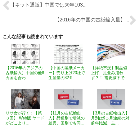
【ネット通販】中国では来年103...
【2016年の中国の古紙輸入量】...
こんな記事も読まれています
【2016年のアジアの
【中国の製紙メーカ
【洋紙市況】製品値
古紙輸入】中国の他8
ー】売り上げ20社で
上げ、足並み揃わ
カ国を合わ...
生産量の32％...
ず？！ 需要減下で...
リサ女が行く！【第
【11月の古紙輸出
【3月の古紙輸出入】
３回】 Web版 ヤード
入】品種別で増減の
月別は9ヵ月連続の対
がどこより...
差異、国別でも同...
前年比減、主...