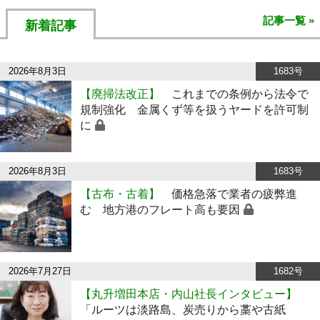
記事一覧 »
新着記事
2026年8月3日
1683号
【廃掃法改正】
これまでの条例から法令で
規制強化 金属くず等を扱うヤードを許可制
に
2026年8月3日
1683号
【古布・古着】
価格急落で業者の疲弊進
む 地方港のフレート高も要因
2026年7月27日
1682号
【丸升増田本店・内山社長インタビュー】
「ルーツは淡路島、炭売りから藁や古紙