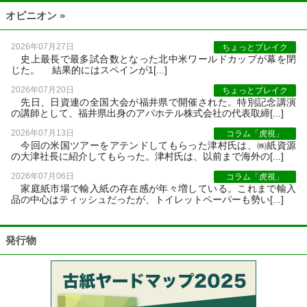
オピニオン »
2026年07月27日
ちょっとブレイク
史上最長で最多試合数となった北中米ワールドカップが幕を閉
じた。 結果的にはスペインが1[...]
2026年07月20日
ちょっとブレイク
先日、日資連の全国大会が福井県で開催された。特別記念講演
の講師として、福井県出身のアパホテル株式会社の代表取締[...]
2026年07月13日
コラム「虎視」
今回の米国ツアーをアテンドしてもらった津村氏は、㈱紙資源
の大津社長に紹介してもらった。津村氏は、以前まで海外の[...]
2026年07月06日
コラム「虎視」
家庭紙市場で輸入紙の存在感が年々増している。これまで輸入
品の中心はティッシュだったが、トイレットペーパーも勢い[...]
発行物