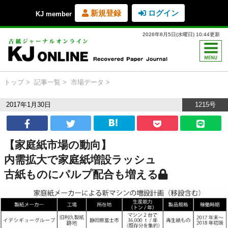
新規登録
ログイン
KJ member
2026年8月5日(水曜日) 10:44更新
トップ
記事一覧
市場データ
2017年1月30日
1215号
【家庭紙市場の動向】
内需拡大で家庭紙増設ラッシュ
古紙ものにパルプ配合も増える