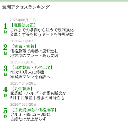
週間アクセスランキング
2026年08月03日
【廃掃法改正】
これまでの条例から法令で規制強化
金属くず等を扱うヤードを許可制に
2026年08月03日
【古布・古着】
価格急落で業者の疲弊進む
地方港のフレート高も要因
2025年11月10日
【日本製紙・八代工場】
N2が10月末に停機
家庭紙マシンを新設へ
2025年04月28日
【丸住製紙】
家庭紙・パルプ・売電も断念か
5月中に破産手続きの可能性も
2026年07月20日
【主要資源物の価格推移】
アルミ・鉄は2～3倍に
古紙だけが上がらず