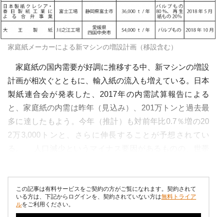
家庭紙メーカーによる新マシンの増設計画（移設含む）
家庭紙の国内需要が好調に推移する中、新マシンの増設
計画が相次ぐとともに、輸入紙の流入も増えている。日本
製紙連合会が発表した、2017年の内需試算報告による
と、家庭紙の内需は昨年（見込み）、201万トンと過去最
多に達したもよう。今年（推計）も対前年比0.7％増の20
2万3,000トンと、さらに伸長することが予想されてい
る。 人口減少というマイナス要因があるものの、世帯
数の増加やインバウンド効果...
この記事は有料サービスをご契約の方がご覧になれます。契約されて
いる方は、下記からログインを、契約されていない方は
無料トライア
ル
をご利用ください。