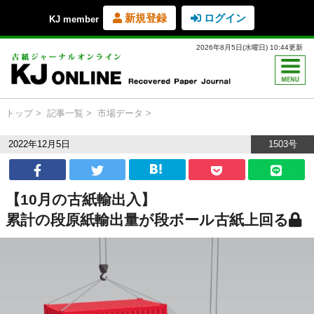
新規登録
ログイン
KJ member
2026年8月5日(水曜日) 10:44更新
トップ
記事一覧
市場データ
2022年12月5日
1503号
【10月の古紙輸出入】
累計の段原紙輸出量が段ボール古紙上回る