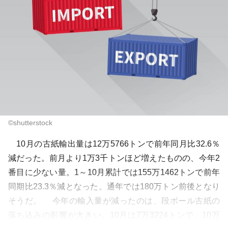
©shutterstock
10月の古紙輸出量は12万5766トンで前年同月比32.6％
減だった。前月より1万3千トンほど増えたものの、今年2
番目に少ない量。1～10月累計では155万1462トンで前年
同期比23.3％減となった。通年では180万トン前後となり
そうだ。 今年の輸入量が減ったのは、段ボール古紙の
落ち込みの影響が大きい。10月は7万3224トンで、10万