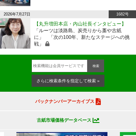
2026年7月27日
1682号
【丸升増田本店・内山社長インタビュー】
「ルーツは淡路島、炭売りから藁や古紙
に」 「次の100年、新たなステージへの挑
戦」
検索
さらに検索条件を指定して検索 »
バックナンバーアーカイブス
古紙市場価格データベース