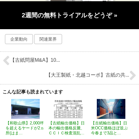
2週間の無料トライアルをどうぞ
»
企業動向
関連業界
【古紙問屋M&A】10...
【大王製紙・北越コーポ】古紙の共...
こんな記事も読まれています
【和歌山県】2,000坪
【古紙輸出価格】日
【古紙輸出価格】日
を超えるヤードが2ヵ
本の輸出価格反騰、
米OCC価格ほぼ並ぶ
所(はま...
ＣＣＩＣ検査混乱...
今春まで3品と...