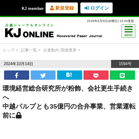
新規登録
ログイン
KJ member
2026年8月5日(水曜日) 10:44更新
トップ
記事一覧
企業動向
関連業界
2024年10月14日
1594号
環境経営総合研究所が粉飾、会社更生手続き
へ
中越パルプとも35億円の合弁事業、営業運転
前に