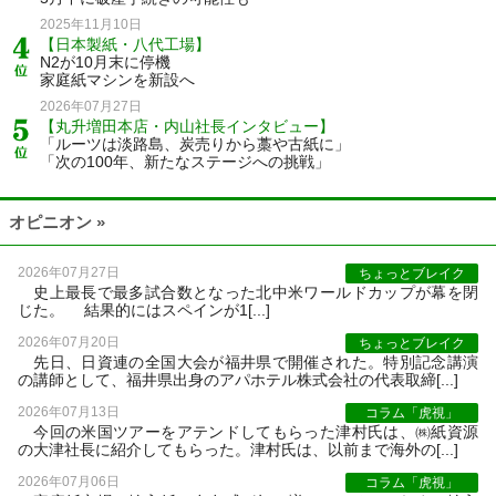
2025年11月10日
【日本製紙・八代工場】
N2が10月末に停機
家庭紙マシンを新設へ
2026年07月27日
【丸升増田本店・内山社長インタビュー】
「ルーツは淡路島、炭売りから藁や古紙に」
「次の100年、新たなステージへの挑戦」
オピニオン »
2026年07月27日
ちょっとブレイク
史上最長で最多試合数となった北中米ワールドカップが幕を閉
じた。 結果的にはスペインが1[...]
2026年07月20日
ちょっとブレイク
先日、日資連の全国大会が福井県で開催された。特別記念講演
の講師として、福井県出身のアパホテル株式会社の代表取締[...]
2026年07月13日
コラム「虎視」
今回の米国ツアーをアテンドしてもらった津村氏は、㈱紙資源
の大津社長に紹介してもらった。津村氏は、以前まで海外の[...]
2026年07月06日
コラム「虎視」