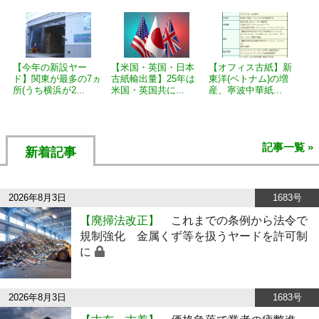
【今年の新設ヤー
【米国・英国・日本
【オフィス古紙】新
ド】関東が最多の7ヵ
古紙輸出量】25年は
東洋(ベトナム)の増
所(うち横浜が2...
米国・英国共に...
産、寧波中華紙...
記事一覧 »
新着記事
2026年8月3日
1683号
【廃掃法改正】
これまでの条例から法令で
規制強化 金属くず等を扱うヤードを許可制
に
2026年8月3日
1683号