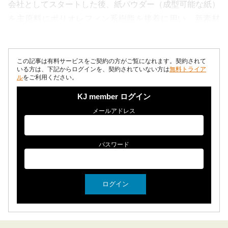
会社としてスタートした後、紙パウダー（成型可能な紙）
を主原料にポリオレフィン系樹脂を接着に用い、新素材
「MAPKA（マ...
この記事は有料サービスをご契約の方がご覧になれます。契約されて
いる方は、下記からログインを、契約されていない方は
無料トライア
ル
をご利用ください。
KJ member ログイン
メールアドレス
パスワード