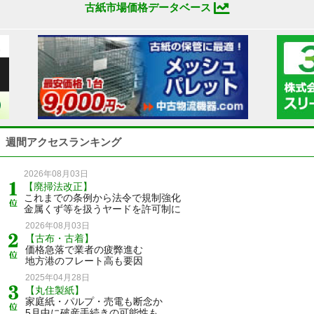
古紙市場価格データベース
週間アクセスランキング
2026年08月03日
【廃掃法改正】
これまでの条例から法令で規制強化
金属くず等を扱うヤードを許可制に
2026年08月03日
【古布・古着】
価格急落で業者の疲弊進む
地方港のフレート高も要因
2025年04月28日
【丸住製紙】
家庭紙・パルプ・売電も断念か
5月中に破産手続きの可能性も