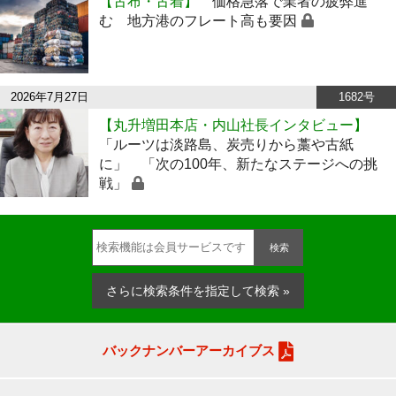
【古布・古着】
価格急落で業者の疲弊進
む 地方港のフレート高も要因
2026年7月27日
1682号
【丸升増田本店・内山社長インタビュー】
「ルーツは淡路島、炭売りから藁や古紙
に」 「次の100年、新たなステージへの挑
戦」
検索
さらに検索条件を指定して検索 »
バックナンバーアーカイブス