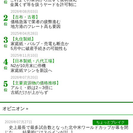
金属くず等を扱うヤードを許可制に
2026年08月03日
【古布・古着】
価格急落で業者の疲弊進む
地方港のフレート高も要因
2025年04月28日
【丸住製紙】
家庭紙・パルプ・売電も断念か
5月中に破産手続きの可能性も
2025年11月10日
【日本製紙・八代工場】
N2が10月末に停機
家庭紙マシンを新設へ
2026年07月20日
【主要資源物の価格推移】
アルミ・鉄は2～3倍に
古紙だけが上がらず
オピニオン »
2026年07月27日
ちょっとブレイク
史上最長で最多試合数となった北中米ワールドカップが幕を閉
じた。 結果的にはスペインが1[...]