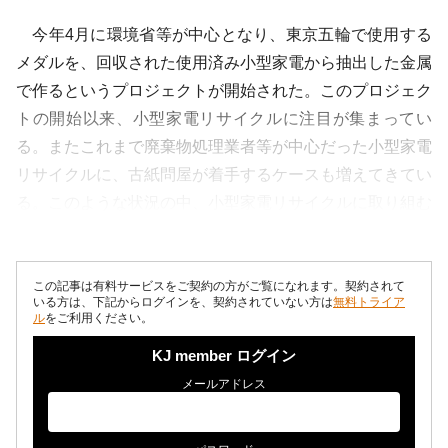
今年4月に環境省等が中心となり、東京五輪で使用する
メダルを、回収された使用済み小型家電から抽出した金属
で作るというプロジェクトが開始された。このプロジェク
トの開始以来、小型家電リサイクルに注目が集まってい
る。またこれまで廃棄物処理業者等が中心だった小型家電
リサイクルに、古紙問屋が着手するケースも増えてきてい
る。このような状況の中、小型家電リサイクルに取り組む
㈱高良（本社・福島県南相馬市、高橋隆助...
この記事は有料サービスをご契約の方がご覧になれます。契約されて
いる方は、下記からログインを、契約されていない方は
無料トライア
ル
をご利用ください。
KJ member ログイン
メールアドレス