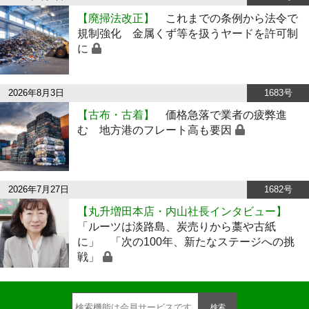
【廃掃法改正】
これまでの条例から法令で
規制強化 金属くず等を扱うヤードを許可制
に
2026年8月3日
1683号
【古布・古着】
価格急落で業者の疲弊進
む 地方港のフレート高も要因
2026年7月27日
1682号
【丸升増田本店・内山社長インタビュー】
「ルーツは淡路島、炭売りから藁や古紙
に」 「次の100年、新たなステージへの挑
戦」
検索