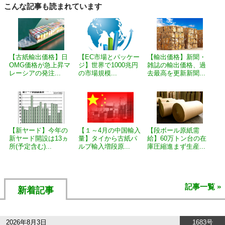
こんな記事も読まれています
【古紙輸出価格】日
【EC市場とパッケー
【輸出価格】新聞・
OMG価格が急上昇マ
ジ】世界で1000兆円
雑誌の輸出価格、過
レーシアの発注...
の市場規模...
去最高を更新新聞...
【新ヤード】今年の
【１～4月の中国輸入
【段ボール原紙需
新ヤード開設は13ヵ
量】タイから古紙パ
給】60万トン台の在
所(予定含む)...
ルプ輸入増段原...
庫圧縮進まず生産...
記事一覧 »
新着記事
2026年8月3日
1683号