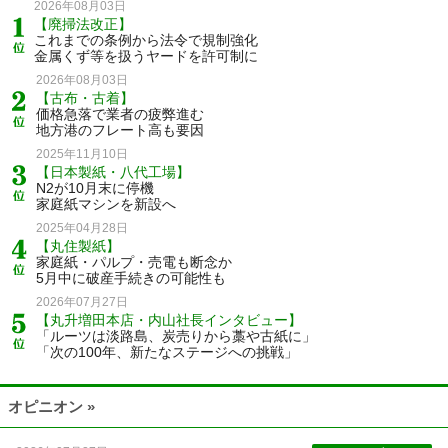
2026年08月03日
【廃掃法改正】
これまでの条例から法令で規制強化
金属くず等を扱うヤードを許可制に
2026年08月03日
【古布・古着】
価格急落で業者の疲弊進む
地方港のフレート高も要因
2025年11月10日
【日本製紙・八代工場】
N2が10月末に停機
家庭紙マシンを新設へ
2025年04月28日
【丸住製紙】
家庭紙・パルプ・売電も断念か
5月中に破産手続きの可能性も
2026年07月27日
【丸升増田本店・内山社長インタビュー】
「ルーツは淡路島、炭売りから藁や古紙に」
「次の100年、新たなステージへの挑戦」
オピニオン »