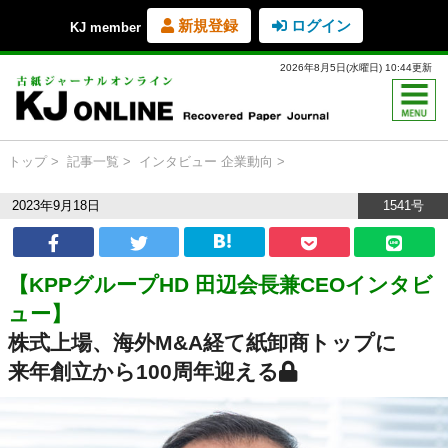
新規登録
ログイン
KJ member
2026年8月5日(水曜日) 10:44更新
トップ
記事一覧
インタビュー
企業動向
2023年9月18日
1541号
【KPPグループHD 田辺会長兼CEOインタビ
ュー】
株式上場、海外M&A経て紙卸商トップに
来年創立から100周年迎える