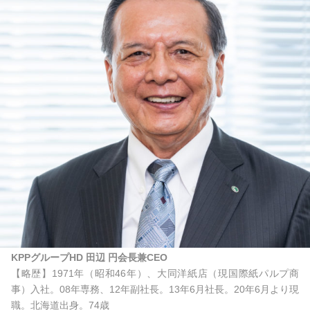
KPPグループHD 田辺 円会長兼CEO
【略歴】1971年（昭和46年）、大同洋紙店（現国際紙パルプ商
事）入社。08年専務、12年副社長。13年6月社長。20年6月より現
職。北海道出身。74歳