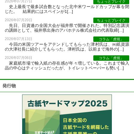
2026年07月27日
ちょっとブレイク
史上最長で最多試合数となった北中米ワールドカップが幕を閉
じた。 結果的にはスペインが1[...]
2026年07月20日
ちょっとブレイク
先日、日資連の全国大会が福井県で開催された。特別記念講演
の講師として、福井県出身のアパホテル株式会社の代表取締[...]
2026年07月13日
コラム「虎視」
今回の米国ツアーをアテンドしてもらった津村氏は、㈱紙資源
の大津社長に紹介してもらった。津村氏は、以前まで海外の[...]
2026年07月06日
コラム「虎視」
家庭紙市場で輸入紙の存在感が年々増している。これまで輸入
品の中心はティッシュだったが、トイレットペーパーも勢い[...]
発行物