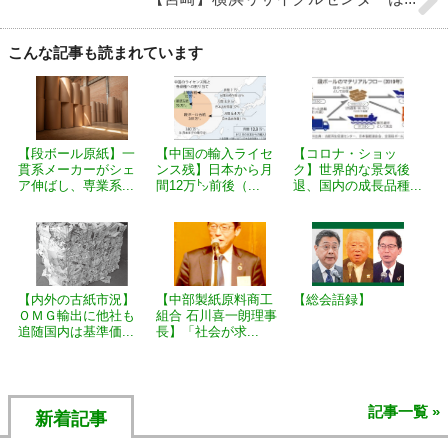
こんな記事も読まれています
【段ボール原紙】一
【中国の輸入ライセ
【コロナ・ショッ
貫系メーカーがシェ
ンス残】日本から月
ク】世界的な景気後
ア伸ばし、専業系...
間12万㌧前後（...
退、国内の成長品種...
【内外の古紙市況】
【中部製紙原料商工
【総会語録】
ＯＭＧ輸出に他社も
組合 石川喜一朗理事
追随国内は基準価...
長】「社会が求...
記事一覧 »
新着記事