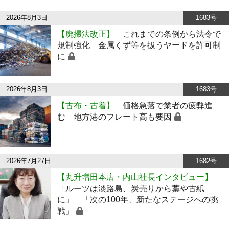
2026年8月3日
1683号
【廃掃法改正】
これまでの条例から法令で
規制強化 金属くず等を扱うヤードを許可制
に
2026年8月3日
1683号
【古布・古着】
価格急落で業者の疲弊進
む 地方港のフレート高も要因
2026年7月27日
1682号
【丸升増田本店・内山社長インタビュー】
「ルーツは淡路島、炭売りから藁や古紙
に」 「次の100年、新たなステージへの挑
戦」