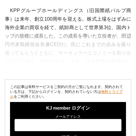
KPPグループホールディングス（旧国際紙パルプ商
事）は来年、創立100周年を迎える。株式上場をはずみに
海外企業の買収を経て、紙卸商として世界第3位、国内ト
ップの規模に成長した。この成長を導いた立役者が、田辺
円代表取締役会長兼CEOだ。氏にこれまでの歩みを振り
返ってもらうとともに、サーキュラーエコノミーを取り込
んだビジネス、KPPリサネット会（古紙問屋の親睦会）
の拡充、原点でもある紙への思いなどを...
この記事は有料サービスをご契約の方がご覧になれます。契約されて
いる方は、下記からログインを、契約されていない方は
無料トライア
ル
をご利用ください。
KJ member ログイン
メールアドレス