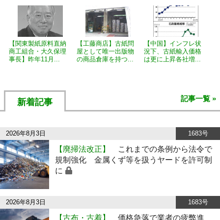
【関東製紙原料直納
【工藤商店】古紙問
【中国】インフレ状
商工組合・大久保理
屋として唯一出版物
況下、古紙輸入価格
事長】昨年11月...
の商品倉庫を持つ...
は更に上昇各社増...
記事一覧 »
新着記事
2026年8月3日
1683号
【廃掃法改正】
これまでの条例から法令で
規制強化 金属くず等を扱うヤードを許可制
に
2026年8月3日
1683号
【古布・古着】
価格急落で業者の疲弊進