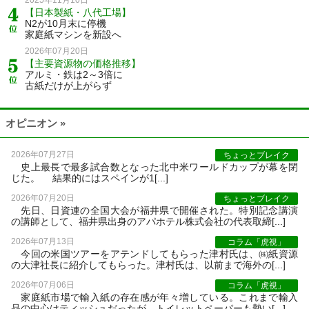
2025年11月10日
【日本製紙・八代工場】
N2が10月末に停機
家庭紙マシンを新設へ
2026年07月20日
【主要資源物の価格推移】
アルミ・鉄は2～3倍に
古紙だけが上がらず
オピニオン »
2026年07月27日
ちょっとブレイク
史上最長で最多試合数となった北中米ワールドカップが幕を閉
じた。 結果的にはスペインが1[...]
2026年07月20日
ちょっとブレイク
先日、日資連の全国大会が福井県で開催された。特別記念講演
の講師として、福井県出身のアパホテル株式会社の代表取締[...]
2026年07月13日
コラム「虎視」
今回の米国ツアーをアテンドしてもらった津村氏は、㈱紙資源
の大津社長に紹介してもらった。津村氏は、以前まで海外の[...]
2026年07月06日
コラム「虎視」
家庭紙市場で輸入紙の存在感が年々増している。これまで輸入
品の中心はティッシュだったが、トイレットペーパーも勢い[...]