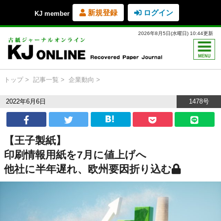
新規登録
ログイン
KJ member
2026年8月5日(水曜日) 10:44更新
トップ
記事一覧
企業動向
2022年6月6日
1478号
【王子製紙】
印刷情報用紙を7月に値上げへ
他社に半年遅れ、欧州要因折り込む