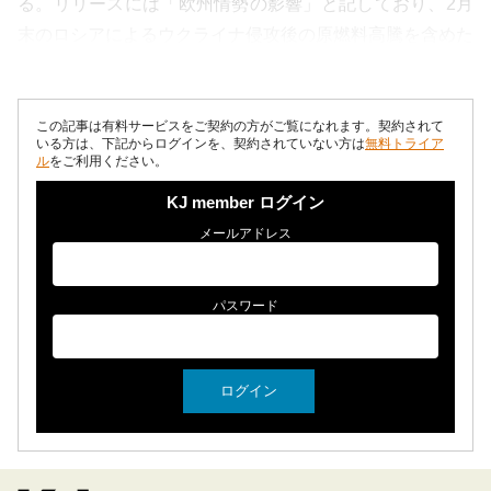
る。リリースには「欧州情勢の影響」と記しており、2月
末のロシアによるウクライナ侵攻後の原燃料高騰を含めた
値上げとした。一方、すでに値上げ...
この記事は有料サービスをご契約の方がご覧になれます。契約されて
いる方は、下記からログインを、契約されていない方は
無料トライア
ル
をご利用ください。
KJ member ログイン
メールアドレス
パスワード