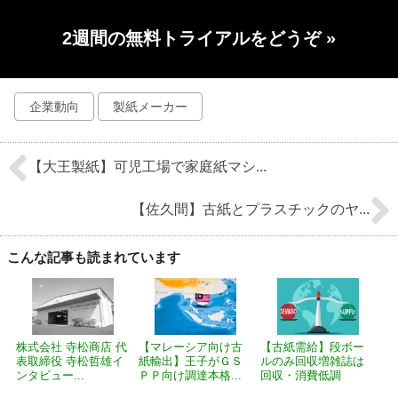
2週間の無料トライアルをどうぞ
»
企業動向
製紙メーカー
【大王製紙】可児工場で家庭紙マシ...
【佐久間】古紙とプラスチックのヤ...
こんな記事も読まれています
株式会社 寺松商店 代
【マレーシア向け古
【古紙需給】段ボー
表取締役 寺松哲雄イ
紙輸出】王子がＧＳ
ルのみ回収増雑誌は
ンタビュー...
ＰＰ向け調達本格...
回収・消費低調