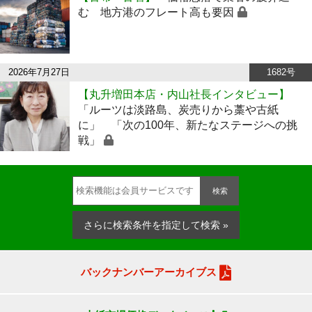
む 地方港のフレート高も要因
2026年7月27日
1682号
【丸升増田本店・内山社長インタビュー】
「ルーツは淡路島、炭売りから藁や古紙
に」 「次の100年、新たなステージへの挑
戦」
検索
さらに検索条件を指定して検索 »
バックナンバーアーカイブス