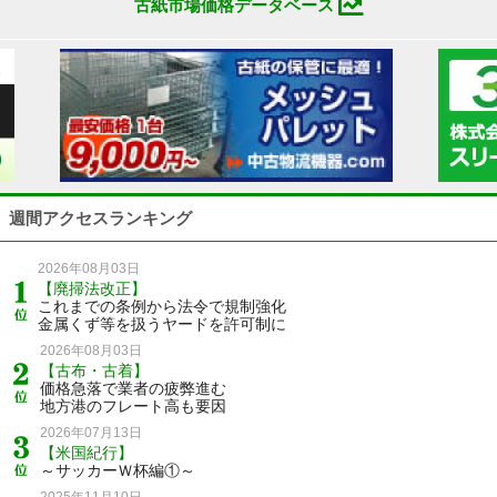
古紙市場価格データベース
週間アクセスランキング
2026年08月03日
【廃掃法改正】
これまでの条例から法令で規制強化
金属くず等を扱うヤードを許可制に
2026年08月03日
【古布・古着】
価格急落で業者の疲弊進む
地方港のフレート高も要因
2026年07月13日
【米国紀行】
～サッカーＷ杯編①～