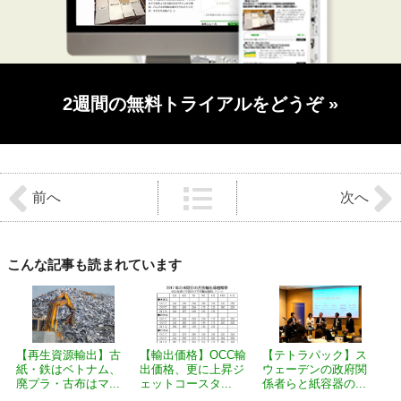
2週間の無料トライアルをどうぞ
»
前
後
前へ
次へ
の
記
事
へ
の
こんな記事も読まれています
リ
ン
ク
【再生資源輸出】古
【輸出価格】OCC輸
【テトラパック】ス
紙・鉄はベトナム、
出価格、更に上昇ジ
ウェーデンの政府関
廃プラ・古布はマ...
ェットコースタ...
係者らと紙容器の...