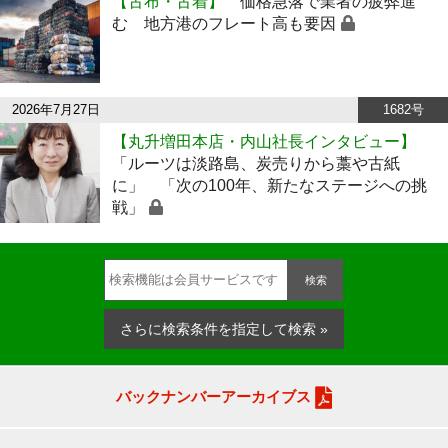
【古布・古着】
価格急落で業者の疲弊進
む 地方港のフレート高も要因
2026年7月27日
1682号
【丸升増田本店・内山社長インタビュー】
「ルーツは淡路島、炭売りから藁や古紙
に」 「次の100年、新たなステージへの挑
戦」
検索
さらに検索条件を指定して検索 »
バックナンバーアーカイブス