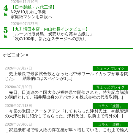
2025年11月10日
【日本製紙・八代工場】
N2が10月末に停機
家庭紙マシンを新設へ
2026年07月27日
【丸升増田本店・内山社長インタビュー】
「ルーツは淡路島、炭売りから藁や古紙に」
「次の100年、新たなステージへの挑戦」
オピニオン »
2026年07月27日
ちょっとブレイク
史上最長で最多試合数となった北中米ワールドカップが幕を閉
じた。 結果的にはスペインが1[...]
2026年07月20日
ちょっとブレイク
先日、日資連の全国大会が福井県で開催された。特別記念講演
の講師として、福井県出身のアパホテル株式会社の代表取締[...]
2026年07月13日
コラム「虎視」
今回の米国ツアーをアテンドしてもらった津村氏は、㈱紙資源
の大津社長に紹介してもらった。津村氏は、以前まで海外の[...]
2026年07月06日
コラム「虎視」
家庭紙市場で輸入紙の存在感が年々増している。これまで輸入