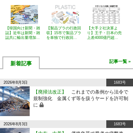
【韓国向け新聞・雑
【製品プラの行政回
【大手２社決算よ
誌】近年は新聞・雑
収】15市で製品プラ
り】王子・日本の売
誌共に輸出量増加...
を単独で行政回...
上差4000億円超...
記事一覧 »
新着記事
2026年8月3日
1683号
【廃掃法改正】
これまでの条例から法令で
規制強化 金属くず等を扱うヤードを許可制
に
2026年8月3日
1683号