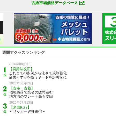
古紙市場価格データベース
週間アクセスランキング
2026年08月03日
【廃掃法改正】
これまでの条例から法令で規制強化
金属くず等を扱うヤードを許可制に
2026年08月03日
【古布・古着】
価格急落で業者の疲弊進む
地方港のフレート高も要因
2026年07月13日
【米国紀行】
～サッカーＷ杯編①～