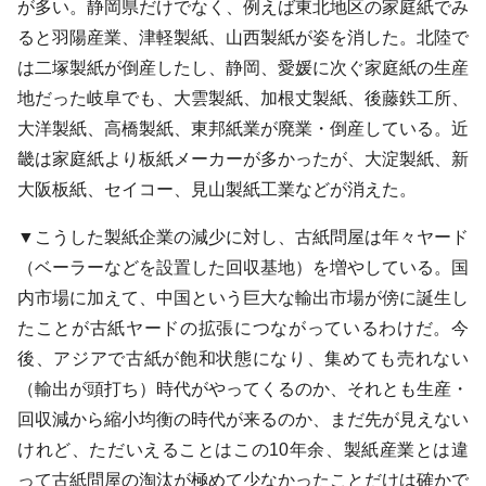
が多い。静岡県だけでなく、例えば東北地区の家庭紙でみ
ると羽陽産業、津軽製紙、山西製紙が姿を消した。北陸で
は二塚製紙が倒産したし、静岡、愛媛に次ぐ家庭紙の生産
地だった岐阜でも、大雲製紙、加根丈製紙、後藤鉄工所、
大洋製紙、高橋製紙、東邦紙業が廃業・倒産している。近
畿は家庭紙より板紙メーカーが多かったが、大淀製紙、新
大阪板紙、セイコー、見山製紙工業などが消えた。
▼こうした製紙企業の減少に対し、古紙問屋は年々ヤード
（ベーラーなどを設置した回収基地）を増やしている。国
内市場に加えて、中国という巨大な輸出市場が傍に誕生し
たことが古紙ヤードの拡張につながっているわけだ。今
後、アジアで古紙が飽和状態になり、集めても売れない
（輸出が頭打ち）時代がやってくるのか、それとも生産・
回収減から縮小均衡の時代が来るのか、まだ先が見えない
けれど、ただいえることはこの10年余、製紙産業とは違
って古紙問屋の淘汰が極めて少なかったことだけは確かで