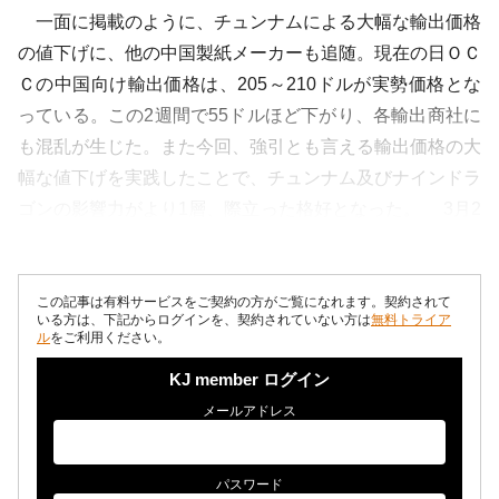
一面に掲載のように、チュンナムによる大幅な輸出価格
の値下げに、他の中国製紙メーカーも追随。現在の日ＯＣ
Ｃの中国向け輸出価格は、205～210ドルが実勢価格とな
っている。この2週間で55ドルほど下がり、各輸出商社に
も混乱が生じた。また今回、強引とも言える輸出価格の大
幅な値下げを実践したことで、チュンナム及びナインドラ
ゴンの影響力がより1層、際立った格好となった。 3月2
7日に発表された中部商組...
この記事は有料サービスをご契約の方がご覧になれます。契約されて
いる方は、下記からログインを、契約されていない方は
無料トライア
ル
をご利用ください。
KJ member ログイン
メールアドレス
パスワード