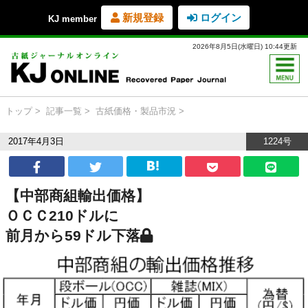
新規登録
ログイン
KJ member
2026年8月5日(水曜日) 10:44更新
トップ
記事一覧
古紙価格・製品市況
2017年4月3日
1224号
【中部商組輸出価格】
ＯＣＣ210ドルに
前月から59ドル下落