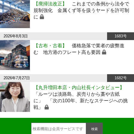
【廃掃法改正】
これまでの条例から法令で
規制強化 金属くず等を扱うヤードを許可制
に
2026年8月3日
1683号
【古布・古着】
価格急落で業者の疲弊進
む 地方港のフレート高も要因
2026年7月27日
1682号
【丸升増田本店・内山社長インタビュー】
「ルーツは淡路島、炭売りから藁や古紙
に」 「次の100年、新たなステージへの挑
戦」
検索