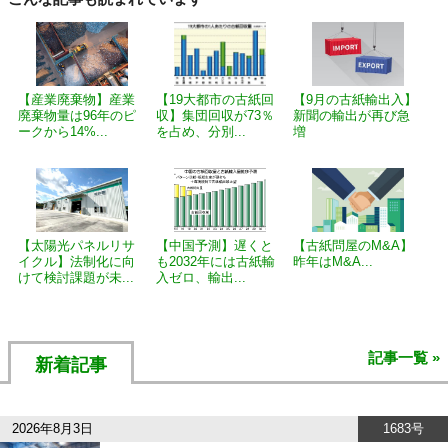
【産業廃棄物】産業
【19大都市の古紙回
【9月の古紙輸出入】
廃棄物量は96年のピ
収】集団回収が73％
新聞の輸出が再び急
ークから14%...
を占め、分別...
増
【太陽光パネルリサ
【中国予測】遅くと
【古紙問屋のM&A】
イクル】法制化に向
も2032年には古紙輸
昨年はM&A...
けて検討課題が未...
入ゼロ、輸出...
記事一覧 »
新着記事
2026年8月3日
1683号