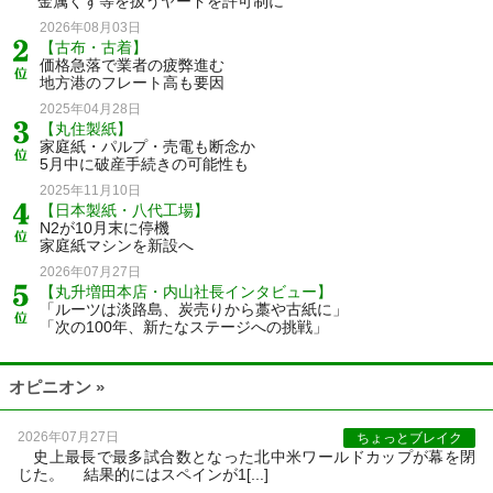
金属くず等を扱うヤードを許可制に
2026年08月03日
【古布・古着】
価格急落で業者の疲弊進む
地方港のフレート高も要因
2025年04月28日
【丸住製紙】
家庭紙・パルプ・売電も断念か
5月中に破産手続きの可能性も
2025年11月10日
【日本製紙・八代工場】
N2が10月末に停機
家庭紙マシンを新設へ
2026年07月27日
【丸升増田本店・内山社長インタビュー】
「ルーツは淡路島、炭売りから藁や古紙に」
「次の100年、新たなステージへの挑戦」
オピニオン »
2026年07月27日
ちょっとブレイク
史上最長で最多試合数となった北中米ワールドカップが幕を閉
じた。 結果的にはスペインが1[...]