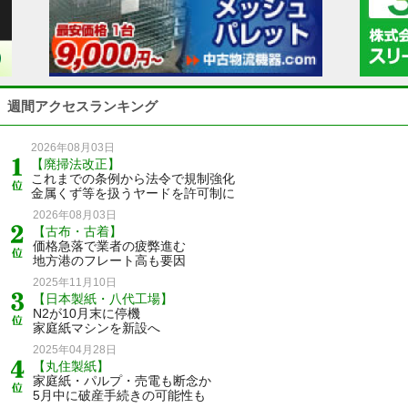
週間アクセスランキング
2026年08月03日
【廃掃法改正】
これまでの条例から法令で規制強化
金属くず等を扱うヤードを許可制に
2026年08月03日
【古布・古着】
価格急落で業者の疲弊進む
地方港のフレート高も要因
2025年11月10日
【日本製紙・八代工場】
N2が10月末に停機
家庭紙マシンを新設へ
2025年04月28日
【丸住製紙】
家庭紙・パルプ・売電も断念か
5月中に破産手続きの可能性も