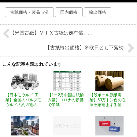
古紙価格・製品市況
国内価格
輸出価格
【米国古紙】ＭＩＸ古紙は逆有償、...
【古紙輸出価格】米欧日とも下落続...
こんな記事も読まれています
【日本モウルド 工
【1ー2月中国古紙輸
【段ボール原紙需
業】全国のパルプモ
入量】コロナの影響
給】60万トン台の在
ウルドの約四割の...
で半減
庫圧縮進まず生産...