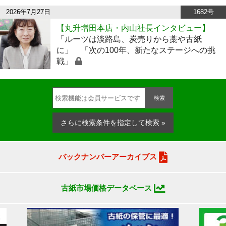
2026年7月27日
1682号
【丸升増田本店・内山社長インタビュー】
「ルーツは淡路島、炭売りから藁や古紙
に」 「次の100年、新たなステージへの挑
戦」
検索
さらに検索条件を指定して検索 »
バックナンバーアーカイブス
古紙市場価格データベース