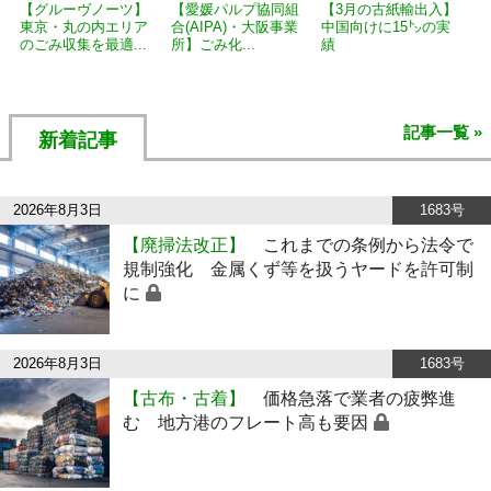
【グルーヴノーツ】
【愛媛パルプ協同組
【3月の古紙輸出入】
東京・丸の内エリア
合(AIPA)・大阪事業
中国向けに15㌧の実
のごみ収集を最適...
所】ごみ化...
績
記事一覧 »
新着記事
2026年8月3日
1683号
【廃掃法改正】
これまでの条例から法令で
規制強化 金属くず等を扱うヤードを許可制
に
2026年8月3日
1683号
【古布・古着】
価格急落で業者の疲弊進
む 地方港のフレート高も要因