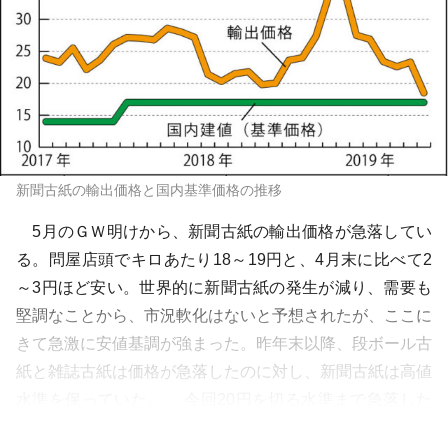
新聞古紙の輸出価格と国内基準価格の推移
5月のＧＷ明けから、新聞古紙の輸出価格が急落してい
る。問屋店頭でキロあたり18～19円と、4月末に比べて2
～3円ほど安い。世界的に新聞古紙の発生が減り、需要も
堅調なことから、市況軟化はないと予想されたが、ここに
きて急激に安値基調が強まった。昨年末以降、段ボール古
紙と雑誌古紙は価格が急落したのに対し、新聞古紙は高値
水準を保っていた。 今回20円を切る水準まで急落した
のは、中国において①貿易摩擦...