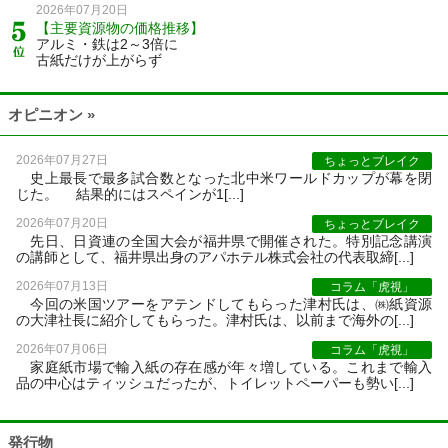
2026年07月20日
【主要資源物の価格推移】
アルミ・鉄は2～3倍に
古紙だけが上がらず
オピニオン »
2026年07月27日
ちょっとブレイク
史上最長で最多試合数となった北中米ワールドカップが幕を閉
じた。 結果的にはスペインが1[...]
2026年07月20日
ちょっとブレイク
先日、日資連の全国大会が福井県で開催された。特別記念講演
の講師として、福井県出身のアパホテル株式会社の代表取締[...]
2026年07月13日
コラム「虎視」
今回の米国ツアーをアテンドしてもらった津村氏は、㈱紙資源
の大津社長に紹介してもらった。津村氏は、以前まで海外の[...]
2026年07月06日
コラム「虎視」
家庭紙市場で輸入紙の存在感が年々増している。これまで輸入
品の中心はティッシュだったが、トイレットペーパーも勢い[...]
発行物