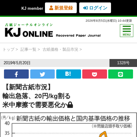
新規登録
ログイン
KJ member
2026年8月5日(水曜日) 10:44更新
トップ
記事一覧
古紙価格・製品市況
2019年5月20日
1328号
【新聞古紙市況】
輸出急落、20円/kg割る
米中摩擦で需要悪化か