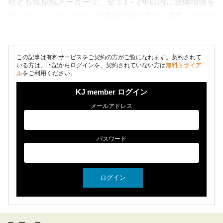
社とも段原紙メーカーで、全て1～2年以内に設備増強を
行ったもしくはこれからの増強計画を持つ。偶然、ベトナ
ム製紙協会の副理事長と知り合ったことで、...
この記事は有料サービスをご契約の方がご覧になれます。契約されて
いる方は、下記からログインを、契約されていない方は
無料トライア
ル
をご利用ください。
KJ member ログイン
メールアドレス
パスワード