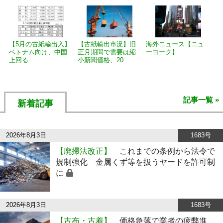
【5月の古紙輸出入】
【古紙輸出市況】旧
海外ニュース【ニュ
ベトナム向け、中国
正月期間で需要は縮
ーヨーク】
上回る
小新聞価格、20...
記事一覧 »
新着記事
2026年8月3日
1683号
【廃掃法改正】
これまでの条例から法令で
規制強化 金属くず等を扱うヤードを許可制
に
2026年8月3日
1683号
【古布・古着】
価格急落で業者の疲弊進