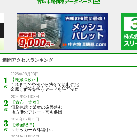
古紙市場価格データベース
週間アクセスランキング
2026年08月03日
【廃掃法改正】
これまでの条例から法令で規制強化
金属くず等を扱うヤードを許可制に
2026年08月03日
【古布・古着】
価格急落で業者の疲弊進む
地方港のフレート高も要因
2026年07月13日
【米国紀行】
～サッカーＷ杯編①～