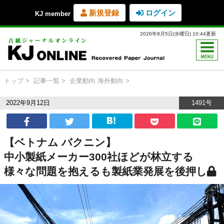
新規登録
ログイン
KJ member
2026年8月5日(水曜日) 10:44更新
トップ
記事一覧
企業動向
海外動向
2022年9月12日
1491号
【ベトナム バクニン】
中小製紙メーカー300社ほどが林立する
様々な問題を抱えるも製紙業発展を後押し