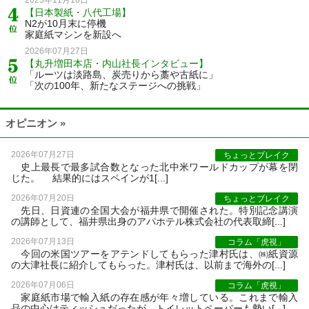
2025年11月10日
【日本製紙・八代工場】
N2が10月末に停機
家庭紙マシンを新設へ
2026年07月27日
【丸升増田本店・内山社長インタビュー】
「ルーツは淡路島、炭売りから藁や古紙に」
「次の100年、新たなステージへの挑戦」
オピニオン »
2026年07月27日
ちょっとブレイク
史上最長で最多試合数となった北中米ワールドカップが幕を閉
じた。 結果的にはスペインが1[...]
2026年07月20日
ちょっとブレイク
先日、日資連の全国大会が福井県で開催された。特別記念講演
の講師として、福井県出身のアパホテル株式会社の代表取締[...]
2026年07月13日
コラム「虎視」
今回の米国ツアーをアテンドしてもらった津村氏は、㈱紙資源
の大津社長に紹介してもらった。津村氏は、以前まで海外の[...]
2026年07月06日
コラム「虎視」
家庭紙市場で輸入紙の存在感が年々増している。これまで輸入
品の中心はティッシュだったが、トイレットペーパーも勢い[...]