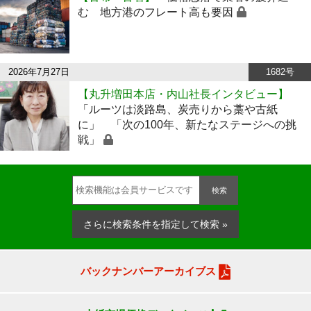
む 地方港のフレート高も要因
2026年7月27日
1682号
【丸升増田本店・内山社長インタビュー】
「ルーツは淡路島、炭売りから藁や古紙
に」 「次の100年、新たなステージへの挑
戦」
検索
さらに検索条件を指定して検索 »
バックナンバーアーカイブス