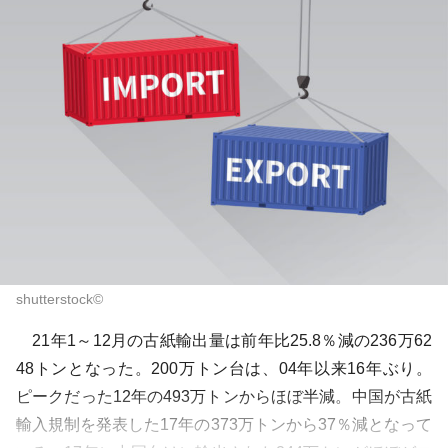
shutterstock©
21年1～12月の古紙輸出量は前年比25.8％減の236万62
48トンとなった。200万トン台は、04年以来16年ぶり。
ピークだった12年の493万トンからほぼ半減。中国が古紙
輸入規制を発表した17年の373万トンから37％減となって