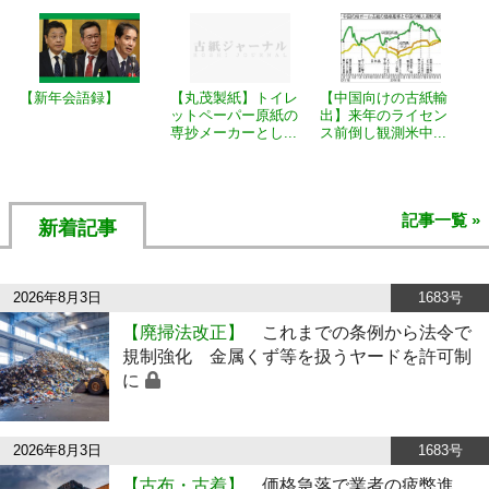
【新年会語録】
【丸茂製紙】トイレ
【中国向けの古紙輸
ットペーパー原紙の
出】来年のライセン
専抄メーカーとし...
ス前倒し観測米中...
記事一覧 »
新着記事
2026年8月3日
1683号
【廃掃法改正】
これまでの条例から法令で
規制強化 金属くず等を扱うヤードを許可制
に
2026年8月3日
1683号
【古布・古着】
価格急落で業者の疲弊進