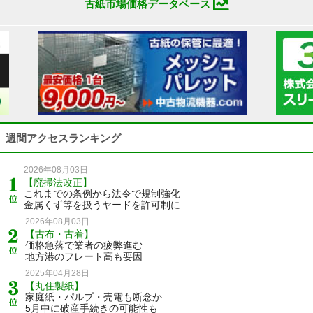
古紙市場価格データベース
週間アクセスランキング
2026年08月03日
【廃掃法改正】
これまでの条例から法令で規制強化
金属くず等を扱うヤードを許可制に
2026年08月03日
【古布・古着】
価格急落で業者の疲弊進む
地方港のフレート高も要因
2025年04月28日
【丸住製紙】
家庭紙・パルプ・売電も断念か
5月中に破産手続きの可能性も