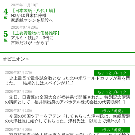
2025年11月10日
【日本製紙・八代工場】
N2が10月末に停機
家庭紙マシンを新設へ
2026年07月20日
【主要資源物の価格推移】
アルミ・鉄は2～3倍に
古紙だけが上がらず
オピニオン »
2026年07月27日
ちょっとブレイク
史上最長で最多試合数となった北中米ワールドカップが幕を閉
じた。 結果的にはスペインが1[...]
2026年07月20日
ちょっとブレイク
先日、日資連の全国大会が福井県で開催された。特別記念講演
の講師として、福井県出身のアパホテル株式会社の代表取締[...]
2026年07月13日
コラム「虎視」
今回の米国ツアーをアテンドしてもらった津村氏は、㈱紙資源
の大津社長に紹介してもらった。津村氏は、以前まで海外の[...]
2026年07月06日
コラム「虎視」