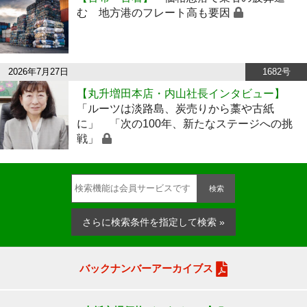
む 地方港のフレート高も要因
2026年7月27日
1682号
【丸升増田本店・内山社長インタビュー】
「ルーツは淡路島、炭売りから藁や古紙
に」 「次の100年、新たなステージへの挑
戦」
検索
さらに検索条件を指定して検索 »
バックナンバーアーカイブス