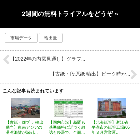
2週間の無料トライアルをどうぞ
»
市場データ
輸出量
【2022年の内需見通し】グラフ...
【古紙・段原紙 輸出】ピーク時か...
こんな記事も読まれています
【古紙・廃プラ 輸出
【国内市況】新聞も
【北海紙管】逝江省
動向】東南アジアの
基準価格に近づく雑
平湖市の紙管工場(05
港湾混雑が深刻...
誌も停滞で、全面...
年３月営業運...