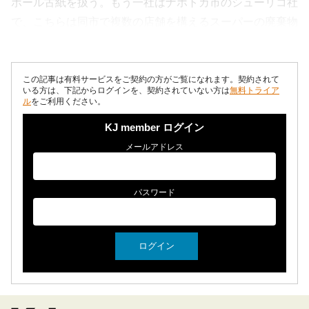
ボール古紙を扱う。もう一社はナホトカ市のシューリコ社
で、こちらは同市で複数の店舗を構えるスーパーの廃棄物
関連会社。スーパーや商店、事業所から...
この記事は有料サービスをご契約の方がご覧になれます。契約されて
いる方は、下記からログインを、契約されていない方は
無料トライア
ル
をご利用ください。
KJ member ログイン
メールアドレス
パスワード