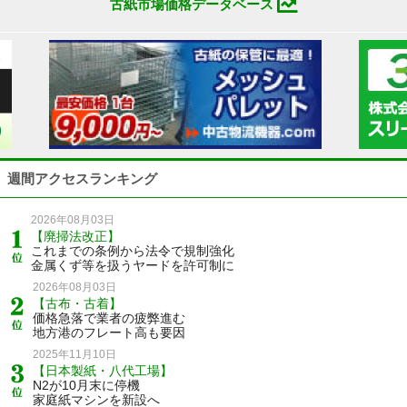
古紙市場価格データベース
週間アクセスランキング
2026年08月03日
【廃掃法改正】
これまでの条例から法令で規制強化
金属くず等を扱うヤードを許可制に
2026年08月03日
【古布・古着】
価格急落で業者の疲弊進む
地方港のフレート高も要因
2025年11月10日
【日本製紙・八代工場】
N2が10月末に停機
家庭紙マシンを新設へ