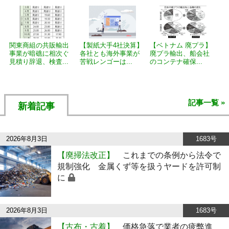
関東商組の共販輸出
【製紙大手4社決算】
【ベトナム 廃プラ】
事業が暗礁に相次ぐ
各社とも海外事業が
廃プラ輸出、船会社
見積り辞退、検査...
苦戦レンゴーは...
のコンテナ確保...
記事一覧 »
新着記事
2026年8月3日
1683号
【廃掃法改正】
これまでの条例から法令で
規制強化 金属くず等を扱うヤードを許可制
に
2026年8月3日
1683号
【古布・古着】
価格急落で業者の疲弊進