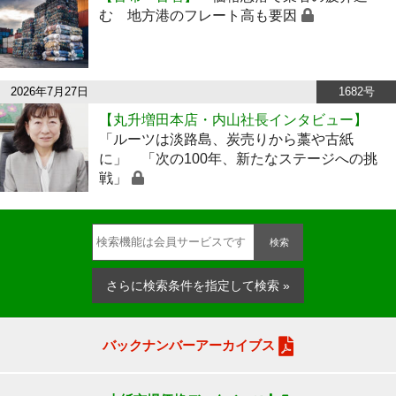
む 地方港のフレート高も要因
2026年7月27日
1682号
【丸升増田本店・内山社長インタビュー】
「ルーツは淡路島、炭売りから藁や古紙
に」 「次の100年、新たなステージへの挑
戦」
検索
さらに検索条件を指定して検索 »
バックナンバーアーカイブス