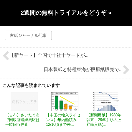
2週間の無料トライアルをどうぞ
»
古紙ジャーナル記事
【新ヤード】全国で十社十ヤードが...
日本製紙と特種東海が段原紙販売で...
こんな記事も読まれています
【古布】さいたま市
【中国の輸入ライセ
【新聞用紙】1980年
で回収辞退練馬区は
ンス】年内船積み
以来、28年ぶりの上
一時回収停止
12/10頃まで来...
昇輸入紙(...