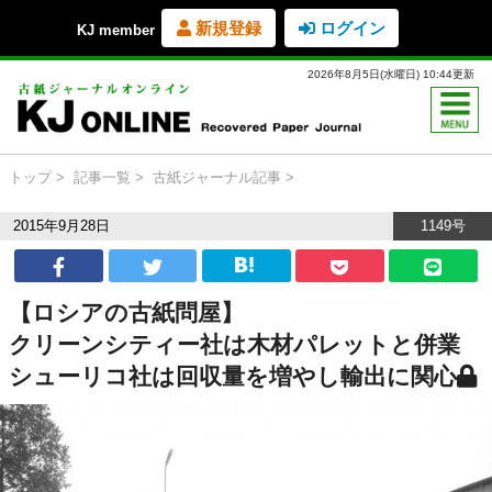
新規登録
ログイン
KJ member
2026年8月5日(水曜日) 10:44更新
トップ
記事一覧
古紙ジャーナル記事
2015年9月28日
1149号
【ロシアの古紙問屋】
クリーンシティー社は木材パレットと併業
シューリコ社は回収量を増やし輸出に関心