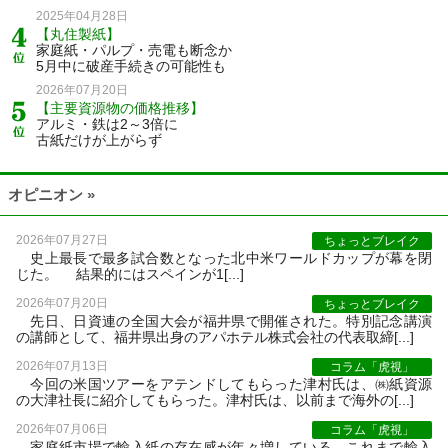
2025年04月28日
【丸住製紙】
家庭紙・パルプ・売電も断念か
5月中に破産手続きの可能性も
2026年07月20日
【主要資源物の価格推移】
アルミ・鉄は2～3倍に
古紙だけが上がらず
オピニオン »
2026年07月27日
ちょっとブレイク
史上最長で最多試合数となった北中米ワールドカップが幕を閉
じた。 結果的にはスペインが1[...]
2026年07月20日
ちょっとブレイク
先日、日資連の全国大会が福井県で開催された。特別記念講演
の講師として、福井県出身のアパホテル株式会社の代表取締[...]
2026年07月13日
コラム「虎視」
今回の米国ツアーをアテンドしてもらった津村氏は、㈱紙資源
の大津社長に紹介してもらった。津村氏は、以前まで海外の[...]
2026年07月06日
コラム「虎視」
家庭紙市場で輸入紙の存在感が年々増している。これまで輸入