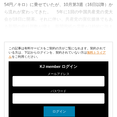
54円／キロ）に乗せていたが、10月第3週（16日以降）か
ら流れが変わってきた。 5年に1回の中国共産党の党大
会が18日に開幕。それに伴い、共産党の宣伝媒体でもあ
る新聞の発行部数が増え、新聞用紙の需要が1時的に強ま
った。こうした特需に...
この記事は有料サービスをご契約の方がご覧になれます。契約されて
いる方は、下記からログインを、契約されていない方は
無料トライア
ル
をご利用ください。
KJ member ログイン
メールアドレス
パスワード