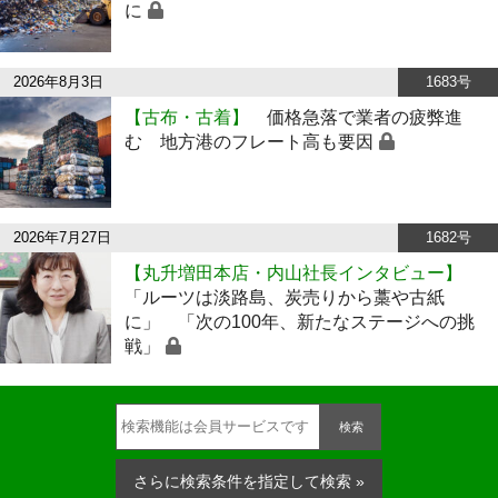
に
2026年8月3日
1683号
【古布・古着】
価格急落で業者の疲弊進
む 地方港のフレート高も要因
2026年7月27日
1682号
【丸升増田本店・内山社長インタビュー】
「ルーツは淡路島、炭売りから藁や古紙
に」 「次の100年、新たなステージへの挑
戦」
検索
さらに検索条件を指定して検索 »