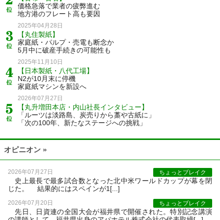
価格急落で業者の疲弊進む
地方港のフレート高も要因
2025年04月28日
【丸住製紙】
家庭紙・パルプ・売電も断念か
5月中に破産手続きの可能性も
2025年11月10日
【日本製紙・八代工場】
N2が10月末に停機
家庭紙マシンを新設へ
2026年07月27日
【丸升増田本店・内山社長インタビュー】
「ルーツは淡路島、炭売りから藁や古紙に」
「次の100年、新たなステージへの挑戦」
オピニオン »
2026年07月27日
ちょっとブレイク
史上最長で最多試合数となった北中米ワールドカップが幕を閉
じた。 結果的にはスペインが1[...]
2026年07月20日
ちょっとブレイク
先日、日資連の全国大会が福井県で開催された。特別記念講演
の講師として、福井県出身のアパホテル株式会社の代表取締[...]