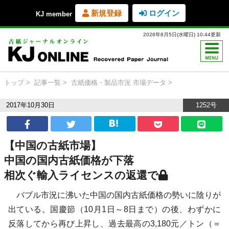
新規登録
ログイン
KJ member
2026年8月5日(水曜日) 10:44更新
トップ
記事一覧
古紙価格・製品市況
市場データ
2017年10月30日
1252号
【中国の古紙市場】
中国の国内古紙価格が下落
相次ぐ輸入ライセンスの返還で
バブル市況に沸いた中国の国内古紙価格の勢いに陰りが
出ている。国慶節（10月1日～8日まで）の後、わずかに
反落してから再び上昇し、過去最高の3,180元／トン（＝