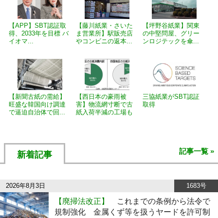
【APP】SBT認証取
【藤川紙業・さいた
【坪野谷紙業】関東
得、2033年を目標 バ
ま営業所】駅販売店
の中堅問屋、グリー
イオマ...
やコンビニの返本...
ンロジテックを傘...
【新聞古紙の需給】
【西日本の豪雨被
三協紙業がSBT認証
旺盛な韓国向け調達
害】物流網寸断で古
取得
で逼迫自治体で回...
紙入荷半減の工場も
記事一覧 »
新着記事
2026年8月3日
1683号
【廃掃法改正】
これまでの条例から法令で
規制強化 金属くず等を扱うヤードを許可制