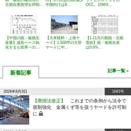
古紙在庫急増を抑制...
中国向けは9...
OCC、日MIX...
【中国の紙・板紙生
【大本紙料・上海ヤ
【1-11月の製紙・古紙
産量】成長ペース鈍
ード】1,500坪の大型
需給】紙・板紙生産
化するも世界一の...
ヤードに中...
は0.6%...
記事一覧 »
新着記事
2026年8月3日
1683号
【廃掃法改正】
これまでの条例から法令で
規制強化 金属くず等を扱うヤードを許可制
に