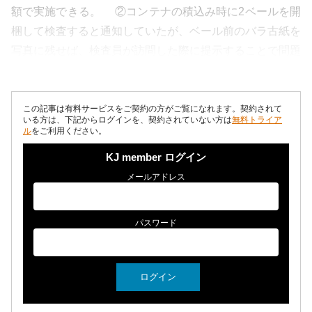
額で実施できる。 ②コンテナの積込み時に2ベールを開
梱して検査すると通知していたが、ベール前のバラ古紙を
写真に残せば、検査員が訪問した際に提示することで問題
がない。 ③品質基準に...
この記事は有料サービスをご契約の方がご覧になれます。契約されて
いる方は、下記からログインを、契約されていない方は
無料トライア
ル
をご利用ください。
KJ member ログイン
メールアドレス
パスワード