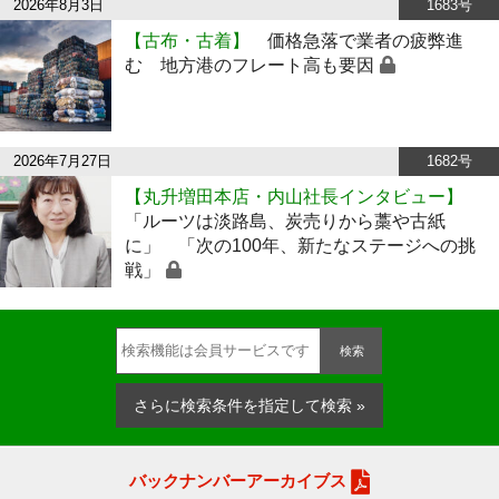
2026年8月3日
1683号
【古布・古着】
価格急落で業者の疲弊進
む 地方港のフレート高も要因
2026年7月27日
1682号
【丸升増田本店・内山社長インタビュー】
「ルーツは淡路島、炭売りから藁や古紙
に」 「次の100年、新たなステージへの挑
戦」
検索
さらに検索条件を指定して検索 »
バックナンバーアーカイブス