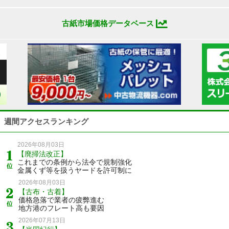
古紙市場価格データベース
週間アクセスランキング
2026年08月03日
【廃掃法改正】
これまでの条例から法令で規制強化
金属くず等を扱うヤードを許可制に
2026年08月03日
【古布・古着】
価格急落で業者の疲弊進む
地方港のフレート高も要因
2026年07月13日