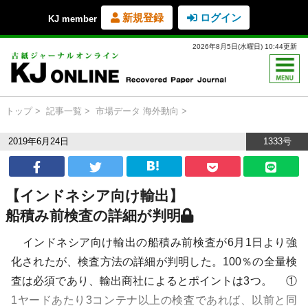
新規登録
ログイン
KJ member
2026年8月5日(水曜日) 10:44更新
トップ
記事一覧
市場データ
海外動向
2019年6月24日
1333号
【インドネシア向け輸出】
船積み前検査の詳細が判明
インドネシア向け輸出の船積み前検査が6月1日より強
化されたが、検査方法の詳細が判明した。100％の全量検
査は必須であり、輸出商社によるとポイントは3つ。 ①
1ヤードあたり3コンテナ以上の検査であれば、以前と同