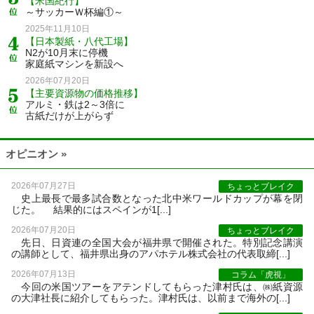
【米国紀行】
～サッカーＷ杯編①～
2025年11月10日
【日本製紙・八代工場】
N2が10月末に停機
家庭紙マシンを新設へ
2026年07月20日
【主要資源物の価格推移】
アルミ・鉄は2～3倍に
古紙だけが上がらず
オピニオン »
2026年07月27日
ちょっとブレイク
史上最長で最多試合数となった北中米ワールドカップが幕を閉
じた。 結果的にはスペインが1[...]
2026年07月20日
ちょっとブレイク
先日、日資連の全国大会が福井県で開催された。特別記念講演
の講師として、福井県出身のアパホテル株式会社の代表取締[...]
2026年07月13日
コラム「虎視」
今回の米国ツアーをアテンドしてもらった津村氏は、㈱紙資源
の大津社長に紹介してもらった。津村氏は、以前まで海外の[...]