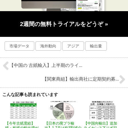
2週間の無料トライアルをどうぞ
»
市場データ
海外動向
アジア
輸出量
【中国の 古紙輸入】上半期のライ...
【関東商組】輸出商社に定期契約募...
こんな記事も読まれています
【今年古紙需給】
【日本の廃プラ輸
【中国向輸出】追加
紙・板紙の輸出増が
出】1-7月は約3割減少
ライセンス下りず日